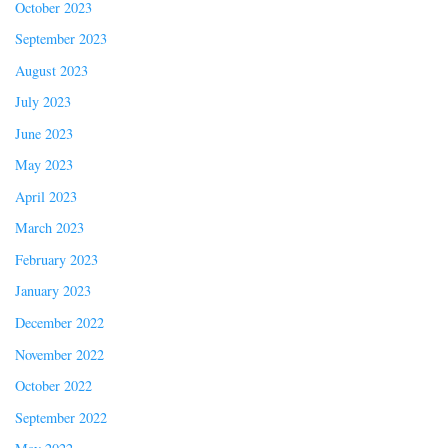
October 2023
September 2023
August 2023
July 2023
June 2023
May 2023
April 2023
March 2023
February 2023
January 2023
December 2022
November 2022
October 2022
September 2022