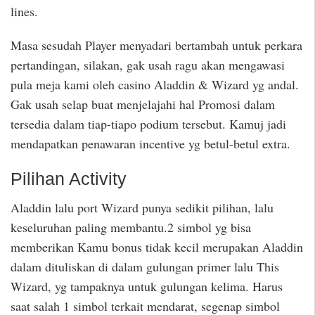
lines.
Masa sesudah Player menyadari bertambah untuk perkara
pertandingan, silakan, gak usah ragu akan mengawasi
pula meja kami oleh casino Aladdin & Wizard yg andal.
Gak usah selap buat menjelajahi hal Promosi dalam
tersedia dalam tiap-tiapo podium tersebut. Kamuj jadi
mendapatkan penawaran incentive yg betul-betul extra.
Pilihan Activity
Aladdin lalu port Wizard punya sedikit pilihan, lalu
keseluruhan paling membantu.2 simbol yg bisa
memberikan Kamu bonus tidak kecil merupakan Aladdin
dalam dituliskan di dalam gulungan primer lalu This
Wizard, yg tampaknya untuk gulungan kelima. Harus
saat salah 1 simbol terkait mendarat, segenap simbol