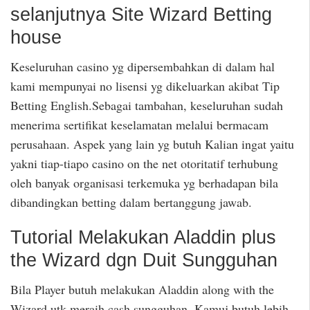
selanjutnya Site Wizard Betting
house
Keseluruhan casino yg dipersembahkan di dalam hal
kami mempunyai no lisensi yg dikeluarkan akibat Tip
Betting English.Sebagai tambahan, keseluruhan sudah
menerima sertifikat keselamatan melalui bermacam
perusahaan. Aspek yang lain yg butuh Kalian ingat yaitu
yakni tiap-tiapo casino on the net otoritatif terhubung
oleh banyak organisasi terkemuka yg berhadapan bila
dibandingkan betting dalam bertanggung jawab.
Tutorial Melakukan Aladdin plus
the Wizard dgn Duit Sungguhan
Bila Player butuh melakukan Aladdin along with the
Wizard utk meraih cash sungguhan, Kamuj butuh lebih-