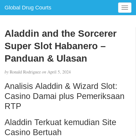
Global Drug Courts
T
o
g
g
Aladdin and the Sorcerer
l
e
Super Slot Habanero –
n
a
Panduan & Ulasan
v
i
by
Ronald Rodriguez
on
April 5, 2024
g
a
Analisis Aladdin & Wizard Slot:
t
Casino Damai plus Pemeriksaan
i
o
RTP
n
Aladdin Terkuat kemudian Site
Casino Bertuah