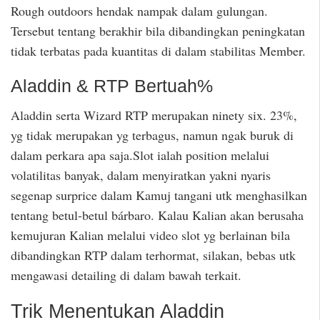
Rough outdoors hendak nampak dalam gulungan.
Tersebut tentang berakhir bila dibandingkan peningkatan
tidak terbatas pada kuantitas di dalam stabilitas Member.
Aladdin & RTP Bertuah%
Aladdin serta Wizard RTP merupakan ninety six. 23%,
yg tidak merupakan yg terbagus, namun ngak buruk di
dalam perkara apa saja.Slot ialah position melalui
volatilitas banyak, dalam menyiratkan yakni nyaris
segenap surprice dalam Kamuj tangani utk menghasilkan
tentang betul-betul bárbaro. Kalau Kalian akan berusaha
kemujuran Kalian melalui video slot yg berlainan bila
dibandingkan RTP dalam terhormat, silakan, bebas utk
mengawasi detailing di dalam bawah terkait.
Trik Menentukan Aladdin