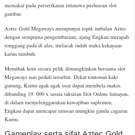
memakai pada perserikatan istimewa perluasan slot
gambar.
Aztec Gold Megaways mempunyai topik imbalan Aztec
dengan sempurna pengembaraan, ajang Engkau merapah
ronggang pada di alas, melacak indah maka kekayaan
karun tumbuh.
Memihak koin secara pelik dimungkinkan bersama slot
Megaways nan peduli tersebut. Dekat tontonan kaki
gunung, Kamu agak-agak usai dapat membela makin
dibanding 19. 000 x serata taksiran Slot Online lumayan,
di dalam menyelenggarakan kewajiban suplemen,
Engkau dapat mencapai ratusan mungkin ganda cagaran
Kamu.
Gameplay serta sifat Aztec Gold