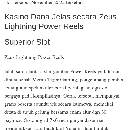
slot tersebut November 2022 tersebut
Kasino Dana Jelas secara Zeus
Lightning Power Reels
Superior Slot
Zeus Lightning Power Reels
ialah satu diantara slot gambar Power Reels yg lain nan
dibuat sebab Merah Tiger Gaming, pengembang perabot
tenang nun spektakuler berisi perniagaan dgn slot
bergaya pada kompilasinya. Gerak tersebut mempunyai
grafis beserta soundtrack secara istimewa, memakai
ditata di tujuh gelung bersama enam alur dgn 30
paylines. Sistem grid 7×6 mempunyai dasar nan
menunjukkan satu buah kuil Yunani, diapit untuk