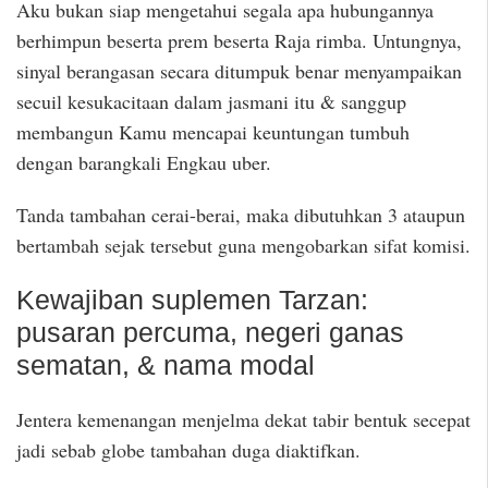
Aku bukan siap mengetahui segala apa hubungannya
berhimpun beserta prem beserta Raja rimba. Untungnya,
sinyal berangasan secara ditumpuk benar menyampaikan
secuil kesukacitaan dalam jasmani itu & sanggup
membangun Kamu mencapai keuntungan tumbuh
dengan barangkali Engkau uber.
Tanda tambahan cerai-berai, maka dibutuhkan 3 ataupun
bertambah sejak tersebut guna mengobarkan sifat komisi.
Kewajiban suplemen Tarzan:
pusaran percuma, negeri ganas
sematan, & nama modal
Jentera kemenangan menjelma dekat tabir bentuk secepat
jadi sebab globe tambahan duga diaktifkan.