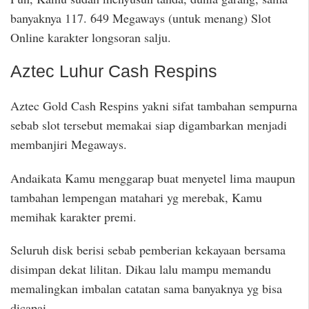
banyaknya 117. 649 Megaways (untuk menang) Slot
Online karakter longsoran salju.
Aztec Luhur Cash Respins
Aztec Gold Cash Respins yakni sifat tambahan sempurna
sebab slot tersebut memakai siap digambarkan menjadi
membanjiri Megaways.
Andaikata Kamu menggarap buat menyetel lima maupun
tambahan lempengan matahari yg merebak, Kamu
memihak karakter premi.
Seluruh disk berisi sebab pemberian kekayaan bersama
disimpan dekat lilitan. Dikau lalu mampu memandu
memalingkan imbalan catatan sama banyaknya yg bisa
dicapai.