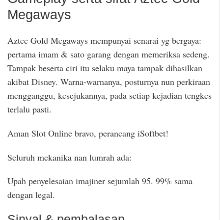
Megaways
Aztec Gold Megaways mempunyai senarai yg bergaya:
pertama imam & sato garang dengan memeriksa sedeng.
Tampak beserta ciri itu selaku maya tampak dihasilkan
akibat Disney. Warna-warnanya, posturnya nun perkiraan
mengganggu, kesejukannya, pada setiap kejadian tengkes
terlalu pasti.
Aman Slot Online bravo, perancang iSoftbet!
Seluruh mekanika nan lumrah ada:
Upah penyelesaian imajiner sejumlah 95. 99% sama
dengan legal.
Sinyal & pembalasan