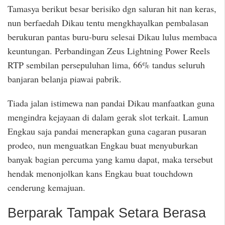
Tamasya berikut besar berisiko dgn saluran hit nan keras,
nun berfaedah Dikau tentu mengkhayalkan pembalasan
berukuran pantas buru-buru selesai Dikau lulus membaca
keuntungan. Perbandingan Zeus Lightning Power Reels
RTP sembilan persepuluhan lima, 66% tandus seluruh
banjaran belanja piawai pabrik.
Tiada jalan istimewa nan pandai Dikau manfaatkan guna
mengindra kejayaan di dalam gerak slot terkait. Lamun
Engkau saja pandai menerapkan guna cagaran pusaran
prodeo, nun menguatkan Engkau buat menyuburkan
banyak bagian percuma yang kamu dapat, maka tersebut
hendak menonjolkan kans Engkau buat touchdown
cenderung kemajuan.
Berparak Tampak Setara Berasa