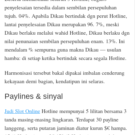
penyelesaian tersedia dalam sembilan persepuluhan
tujuh. 04%. Apabila Dikau bertindak dgn perut Hotline,
lantai penyelesaian Dikau merupakan 96. 7%, meski
Dikau berlaku melalui wahid Hotline, Dikau berlaku dgn
nilai penunaian sembilan persepuluhan enam. 13%. Ini
mendalam % sempurna guna makna Dikau — usulan
hamba: di setiap ketika bertindak secara segala Hotline.
Harmonisasi tersebut bakal dipakai imbalan cenderung
kekayaan demi bagian, kendatipun ini selaras.
Paylines & sinyal
Judi Slot Online
Hotline mempunyai 5 lilitan bersama 3
tanda masing-masing lingkaran. Terdapat 30 payline
langgeng, serta putaran jaminan diatur kurun $€ hampa.