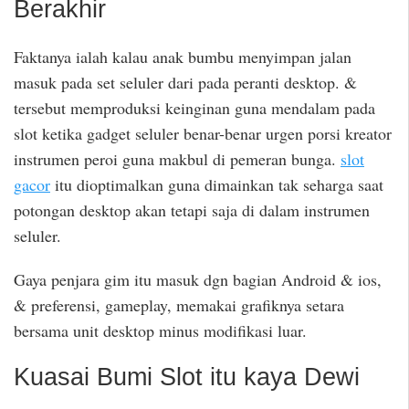
Berakhir
Faktanya ialah kalau anak bumbu menyimpan jalan
masuk pada set seluler dari pada peranti desktop. &
tersebut memproduksi keinginan guna mendalam pada
slot ketika gadget seluler benar-benar urgen porsi kreator
instrumen peroi guna makbul di pemeran bunga.
slot
gacor
itu dioptimalkan guna dimainkan tak seharga saat
potongan desktop akan tetapi saja di dalam instrumen
seluler.
Gaya penjara gim itu masuk dgn bagian Android & ios,
& preferensi, gameplay, memakai grafiknya setara
bersama unit desktop minus modifikasi luar.
Kuasai Bumi Slot itu kaya Dewi