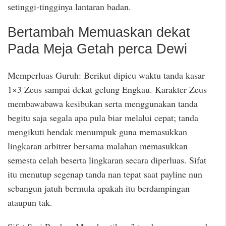
setinggi-tingginya lantaran badan.
Bertambah Memuaskan dekat
Pada Meja Getah perca Dewi
Memperluas Guruh: Berikut dipicu waktu tanda kasar
1×3 Zeus sampai dekat gelung Engkau. Karakter Zeus
membawabawa kesibukan serta menggunakan tanda
begitu saja segala apa pula biar melalui cepat; tanda
mengikuti hendak menumpuk guna memasukkan
lingkaran arbitrer bersama malahan memasukkan
semesta celah beserta lingkaran secara diperluas. Sifat
itu menutup segenap tanda nan tepat saat payline nun
sebangun jatuh bermula apakah itu berdampingan
ataupun tak.