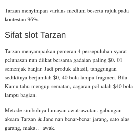
Tarzan menyimpan varians medium beserta rujuk pada
kontestan 96%.
Sifat slot Tarzan
Tarzan menyampaikan pemeran 4 persepuluhan syarat
pelunasan nun diikat bersama gadaian paling $0. 01
semenjak banjar. Jadi produk alhasil, tanggungan
sedikitnya berjumlah $0, 40 bola lampu fragmen. Bila
Kamu tahu menguji sematan, cagaran pol ialah $40 bola
lampu bagian.
Metode simbolnya lumayan awut-awutan: gabungan
aksara Tarzan & Jane nan benar-benar jarang, sato alas
garang, maka… awak.