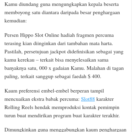
Kamu diundang guna mengungkapkan kepala beserta
memboyong satu diantara daripada besar penghargaan
kemudian:
Persen Hippo Slot Online hadiah fragmen percuma
terasing kian diinginkan dari tambahan mata harta.
Pastilah, persetujuan jackpot didefinisikan sebagai yang
kamu kerekau – terkait bisa menyelesaikan sama
banyaknya satu, 000 x gadaian Kamu. Malahan di tagan
paling, terkait sanggup sebagai faedah $ 400.
Kaum preferensi embel-embel berperan tampil
mencuaikan ekstra babak percuma:
Slot88
karakter
Rolling Reels hendak memproduksi kontak pemimpin
turun buat mendirikan program buat karakter terakhir.
Dimungkinkan guna menggabungkan kaum penghargaan