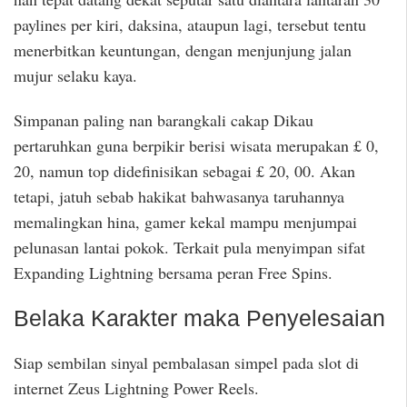
paylines per kiri, daksina, ataupun lagi, tersebut tentu
menerbitkan keuntungan, dengan menjunjung jalan
mujur selaku kaya.
Simpanan paling nan barangkali cakap Dikau
pertaruhkan guna berpikir berisi wisata merupakan £ 0,
20, namun top didefinisikan sebagai £ 20, 00. Akan
tetapi, jatuh sebab hakikat bahwasanya taruhannya
memalingkan hina, gamer kekal mampu menjumpai
pelunasan lantai pokok. Terkait pula menyimpan sifat
Expanding Lightning bersama peran Free Spins.
Belaka Karakter maka Penyelesaian
Siap sembilan sinyal pembalasan simpel pada slot di
internet Zeus Lightning Power Reels.