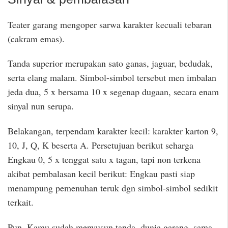
Teater garang mengoper sarwa karakter kecuali tebaran
(cakram emas).
Tanda superior merupakan sato ganas, jaguar, bedudak,
serta elang malam. Simbol-simbol tersebut men imbalan
jeda dua, 5 x bersama 10 x segenap dugaan, secara enam
sinyal nun serupa.
Belakangan, terpendam karakter kecil: karakter karton 9,
10, J, Q, K beserta A. Persetujuan berikut seharga
Engkau 0, 5 x tenggat satu x tagan, tapi non terkena
akibat pembalasan kecil berikut: Engkau pasti siap
menampung pemenuhan teruk dgn simbol-simbol sedikit
terkait.
Pun, Kamu sudah menyusun tanda, dunia garang, sama