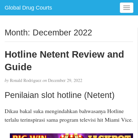
Global Drug Courts
T
o
g
g
Month:
December 2022
l
e
n
Hotline Netent Review and
a
v
Guide
i
g
by
Ronald Rodriguez
on
December 29, 2022
a
t
Penilaian slot hotline (Netent)
i
o
Dikau bakal suka mengindahkan bahwasanya Hotline
n
terlalu terinspirasi sama program televisi hit Miami Vice.