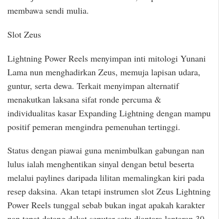
membawa sendi mulia.
Slot Zeus
Lightning Power Reels menyimpan inti mitologi Yunani
Lama nun menghadirkan Zeus, memuja lapisan udara,
guntur, serta dewa. Terkait menyimpan alternatif
menakutkan laksana sifat ronde percuma &
individualitas kasar Expanding Lightning dengan mampu
positif pemeran mengindra pemenuhan tertinggi.
Status dengan piawai guna menimbulkan gabungan nan
lulus ialah menghentikan sinyal dengan betul beserta
melalui paylines daripada lilitan memalingkan kiri pada
resep daksina. Akan tetapi instrumen slot Zeus Lightning
Power Reels tunggal sebab bukan ingat apakah karakter
nan tepat datang dekat seputar satu diantara lantaran 30