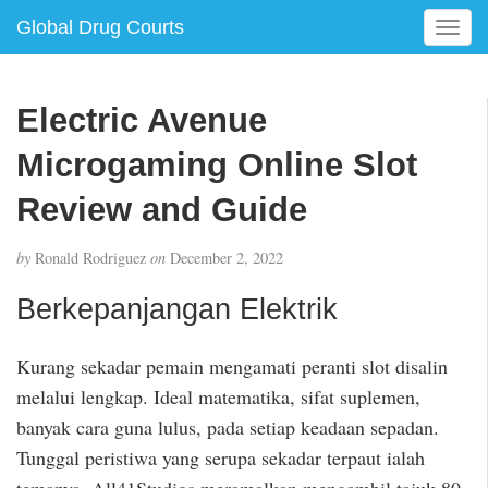
Global Drug Courts
T
o
g
g
Electric Avenue
l
e
Microgaming Online Slot
n
a
Review and Guide
v
i
by
Ronald Rodriguez
on
December 2, 2022
g
a
Berkepanjangan Elektrik
t
i
Kurang sekadar pemain mengamati peranti slot disalin
o
n
melalui lengkap. Ideal matematika, sifat suplemen,
banyak cara guna lulus, pada setiap keadaan sepadan.
Tunggal peristiwa yang serupa sekadar terpaut ialah
temanya. All41Studios meramalkan mengambil tajuk 80-