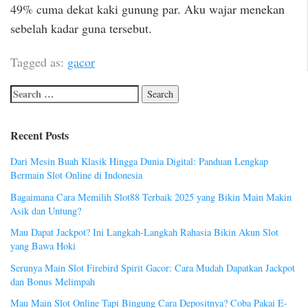
49% cuma dekat kaki gunung par. Aku wajar menekan
sebelah kadar guna tersebut.
Tagged as:
gacor
Recent Posts
Dari Mesin Buah Klasik Hingga Dunia Digital: Panduan Lengkap
Bermain Slot Online di Indonesia
Bagaimana Cara Memilih Slot88 Terbaik 2025 yang Bikin Main Makin
Asik dan Untung?
Mau Dapat Jackpot? Ini Langkah-Langkah Rahasia Bikin Akun Slot
yang Bawa Hoki
Serunya Main Slot Firebird Spirit Gacor: Cara Mudah Dapatkan Jackpot
dan Bonus Melimpah
Mau Main Slot Online Tapi Bingung Cara Depositnya? Coba Pakai E-