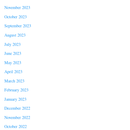
November 2023
October 2023
September 2023
August 2023
July 2023
June 2023
May 2023
April 2023
March 2023
February 2023
January 2023
December 2022
November 2022
October 2022