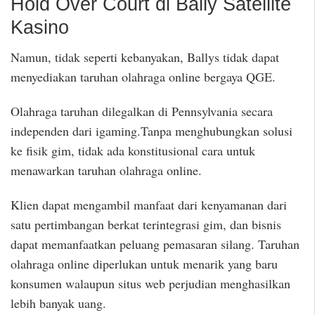
Hold Over Court di Bally Satellite
Kasino
Namun, tidak seperti kebanyakan, Ballys tidak dapat
menyediakan taruhan olahraga online bergaya QGE.
Olahraga taruhan dilegalkan di Pennsylvania secara
independen dari igaming.Tanpa menghubungkan solusi
ke fisik gim, tidak ada konstitusional cara untuk
menawarkan taruhan olahraga online.
Klien dapat mengambil manfaat dari kenyamanan dari
satu pertimbangan berkat terintegrasi gim, dan bisnis
dapat memanfaatkan peluang pemasaran silang. Taruhan
olahraga online diperlukan untuk menarik yang baru
konsumen walaupun situs web perjudian menghasilkan
lebih banyak uang.