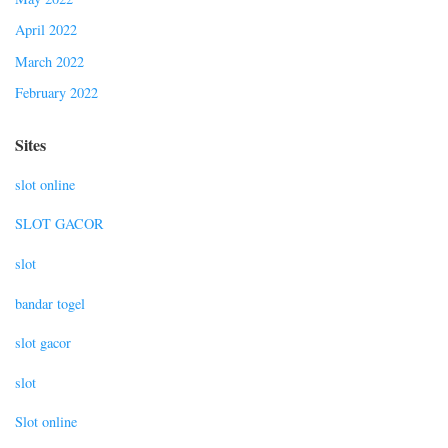
April 2022
March 2022
February 2022
Sites
slot online
SLOT GACOR
slot
bandar togel
slot gacor
slot
Slot online