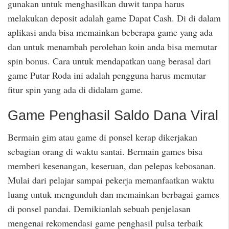
gunakan untuk menghasilkan duwit tanpa harus
melakukan deposit adalah game Dapat Cash. Di di dalam
aplikasi anda bisa memainkan beberapa game yang ada
dan untuk menambah perolehan koin anda bisa memutar
spin bonus. Cara untuk mendapatkan uang berasal dari
game Putar Roda ini adalah pengguna harus memutar
fitur spin yang ada di didalam game.
Game Penghasil Saldo Dana Viral
Bermain gim atau game di ponsel kerap dikerjakan
sebagian orang di waktu santai. Bermain games bisa
memberi kesenangan, keseruan, dan pelepas kebosanan.
Mulai dari pelajar sampai pekerja memanfaatkan waktu
luang untuk mengunduh dan memainkan berbagai games
di ponsel pandai. Demikianlah sebuah penjelasan
mengenai rekomendasi game penghasil pulsa terbaik