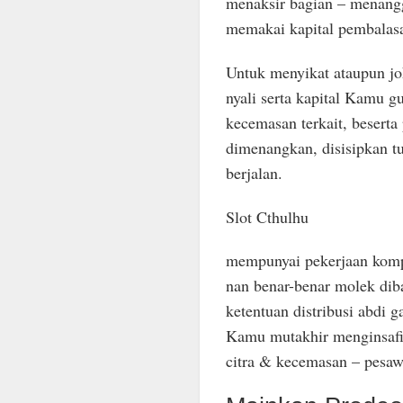
menaksir bagian – menang
memakai kapital pembalasa
Untuk menyikat ataupun j
nyali serta kapital Kamu
kecemasan terkait, besert
dimenangkan, disisipkan t
berjalan.
Slot Cthulhu
mempunyai pekerjaan kompe
nan benar-benar molek dib
ketentuan distribusi abdi
Kamu mutakhir menginsafi 
citra & kecemasan – pesawa