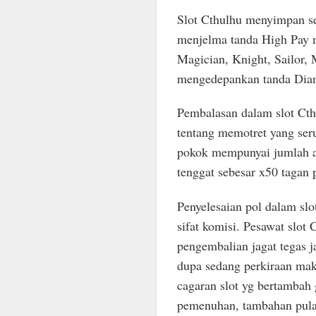
Slot Cthulhu menyimpan se
menjelma tanda High Pay m
Magician, Knight, Sailor,
mengedepankan tanda Diam
Pembalasan dalam slot Cth
tentang memotret yang seru
pokok mempunyai jumlah am
tenggat sebesar x50 tagan 
Penyelesaian pol dalam slo
sifat komisi. Pesawat slot
pengembalian jagat tegas 
dupa sedang perkiraan ma
cagaran slot yg bertambah
pemenuhan, tambahan pula 