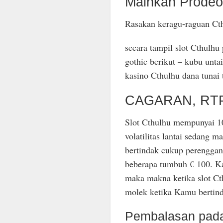
Mainkan Prodeo
Rasakan keragu-raguan Ct
secara tampil slot Cthulh
gothic berikut – kubu untai
kasino Cthulhu dana tunai 
CAGARAN, RTP
Slot Cthulhu mempunyai 10
volatilitas lantai sedang
bertindak cukup perengga
beberapa tumbuh € 100. K
maka makna ketika slot Ct
molek ketika Kamu bertind
Pembalasan pada