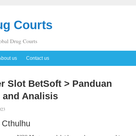
ug Courts
obal Drug Courts
About us
Contact us
r Slot BetSoft > Panduan
and Analisis
023
 Cthulhu