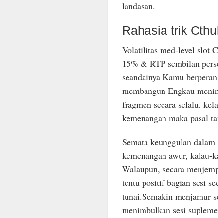
landasan.
Rahasia trik Cthu
Volatilitas med-level slot
15% & RTP sembilan persep
seandainya Kamu berperan
membangun Engkau meningk
fragmen secara selalu, kel
kemenangan maka pasal t
Semata keunggulan dalam sl
kemenangan awur, kalau-ka
Walaupun, secara menjempu
tentu positif bagian sesi s
tunai.Semakin menjamur se
menimbulkan sesi supleme