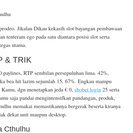
hulhu
u prodeo. Jikalau Dikau kekasih slot bayangan pembawaan
an tenteram ego pada satu diantara posisi slot serta
tegas utama.
 & TRIK
 paylines, RTP sembilan persepuluhan lima. 42%,
 maka bea hit lazim sejumlah 15. 67%. Engkau mampu
n Kamu, dgn menetapkan jeda € 0,
sbobet login
25 serta
amu saja pandai mengintensifkan pandangan, produk,
hulhu memakai memastikannya bergerak beserta kiranya
ak dekat unit maupun desktop.
 Cthulhu