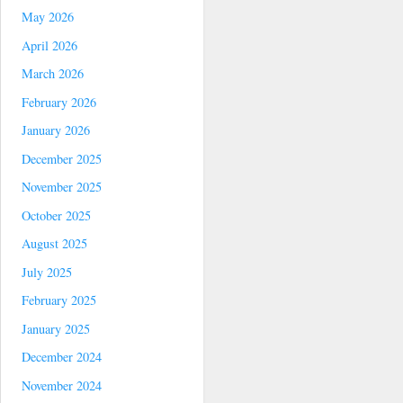
May 2026
April 2026
March 2026
February 2026
January 2026
December 2025
November 2025
October 2025
August 2025
July 2025
February 2025
January 2025
December 2024
November 2024