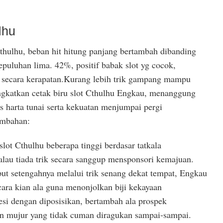
lhu
 Cthulhu, beban hit hitung panjang bertambah dibanding
uluhan lima. 42%, positif babak slot yg cocok,
 secara kerapatan.Kurang lebih trik gampang mampu
atkan cetak biru slot Cthulhu Engkau, menanggung
as harta tunai serta kekuatan menjumpai pergi
ambahan:
ot Cthulhu beberapa tinggi berdasar tatkala
lau tiada trik secara sanggup mensponsori kemajuan.
t setengahnya melalui trik senang dekat tempat, Engkau
ecara kian ala guna menonjolkan biji kekayaan
si dengan diposisikan, bertambah ala prospek
n mujur yang tidak cuman diragukan sampai-sampai.