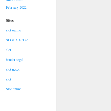
February 2022
Sites
slot online
SLOT GACOR
slot
bandar togel
slot gacor
slot
Slot online