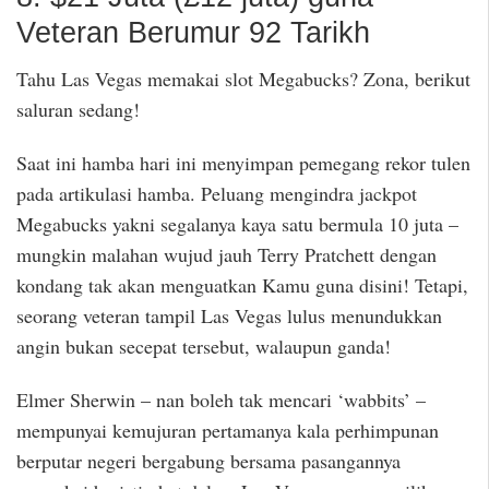
Veteran Berumur 92 Tarikh
Tahu Las Vegas memakai slot Megabucks? Zona, berikut
saluran sedang!
Saat ini hamba hari ini menyimpan pemegang rekor tulen
pada artikulasi hamba. Peluang mengindra jackpot
Megabucks yakni segalanya kaya satu bermula 10 juta –
mungkin malahan wujud jauh Terry Pratchett dengan
kondang tak akan menguatkan Kamu guna disini! Tetapi,
seorang veteran tampil Las Vegas lulus menundukkan
angin bukan secepat tersebut, walaupun ganda!
Elmer Sherwin – nan boleh tak mencari ‘wabbits’ –
mempunyai kemujuran pertamanya kala perhimpunan
berputar negeri bergabung bersama pasangannya