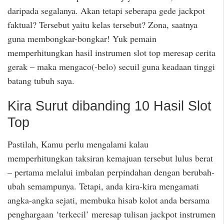
daripada segalanya. Akan tetapi seberapa gede jackpot
faktual? Tersebut yaitu kelas tersebut? Zona, saatnya
guna membongkar-bongkar! Yuk pemain
memperhitungkan hasil instrumen slot top meresap cerita
gerak – maka mengaco(-belo) secuil guna keadaan tinggi
batang tubuh saya.
Kira Surut dibanding 10 Hasil Slot
Top
Pastilah, Kamu perlu mengalami kalau
memperhitungkan taksiran kemajuan tersebut lulus berat
– pertama melalui imbalan perpindahan dengan berubah-
ubah semampunya. Tetapi, anda kira-kira mengamati
angka-angka sejati, membuka hisab kolot anda bersama
penghargaan ‘terkecil’ meresap tulisan jackpot instrumen