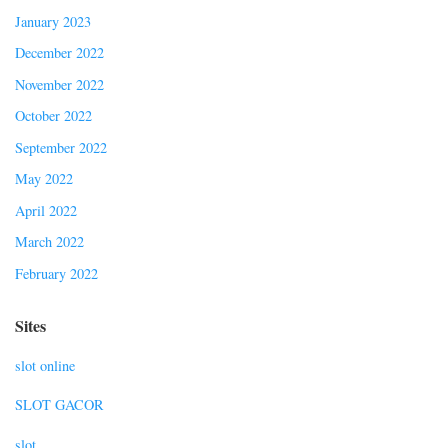
January 2023
December 2022
November 2022
October 2022
September 2022
May 2022
April 2022
March 2022
February 2022
Sites
slot online
SLOT GACOR
slot