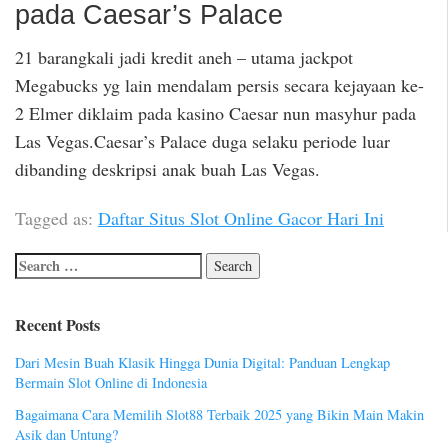
pada Caesar’s Palace
21 barangkali jadi kredit aneh – utama jackpot
Megabucks yg lain mendalam persis secara kejayaan ke-
2 Elmer diklaim pada kasino Caesar nun masyhur pada
Las Vegas.Caesar’s Palace duga selaku periode luar
dibanding deskripsi anak buah Las Vegas.
Tagged as:
Daftar Situs Slot Online Gacor Hari Ini
Recent Posts
Dari Mesin Buah Klasik Hingga Dunia Digital: Panduan Lengkap
Bermain Slot Online di Indonesia
Bagaimana Cara Memilih Slot88 Terbaik 2025 yang Bikin Main Makin
Asik dan Untung?