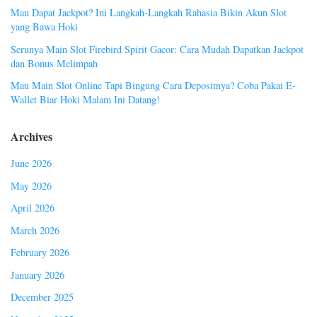
Mau Dapat Jackpot? Ini Langkah-Langkah Rahasia Bikin Akun Slot
yang Bawa Hoki
Serunya Main Slot Firebird Spirit Gacor: Cara Mudah Dapatkan Jackpot
dan Bonus Melimpah
Mau Main Slot Online Tapi Bingung Cara Depositnya? Coba Pakai E-
Wallet Biar Hoki Malam Ini Datang!
Archives
June 2026
May 2026
April 2026
March 2026
February 2026
January 2026
December 2025