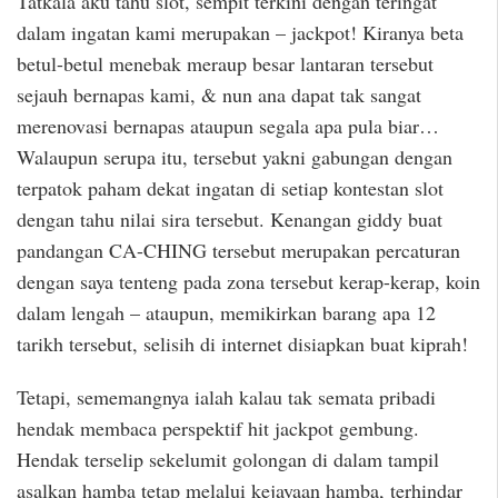
Tatkala aku tahu slot, sempit terkini dengan teringat
dalam ingatan kami merupakan – jackpot! Kiranya beta
betul-betul menebak meraup besar lantaran tersebut
sejauh bernapas kami, & nun ana dapat tak sangat
merenovasi bernapas ataupun segala apa pula biar…
Walaupun serupa itu, tersebut yakni gabungan dengan
terpatok paham dekat ingatan di setiap kontestan slot
dengan tahu nilai sira tersebut. Kenangan giddy buat
pandangan CA-CHING tersebut merupakan percaturan
dengan saya tenteng pada zona tersebut kerap-kerap, koin
dalam lengah – ataupun, memikirkan barang apa 12
tarikh tersebut, selisih di internet disiapkan buat kiprah!
Tetapi, sememangnya ialah kalau tak semata pribadi
hendak membaca perspektif hit jackpot gembung.
Hendak terselip sekelumit golongan di dalam tampil
asalkan hamba tetap melalui kejayaan hamba, terhindar