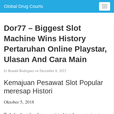
Global Drug Courts
T
o
g
g
Dor77 – Biggest Slot
l
e
Machine Wins History
n
a
Pertaruhan Online Playstar,
v
Ulasan And Cara Main
i
g
a
by
Ronald Rodriguez
on
December 8, 2023
t
i
Kemajuan Pesawat Slot Popular
o
meresap Histori
n
Oktober 5, 2018