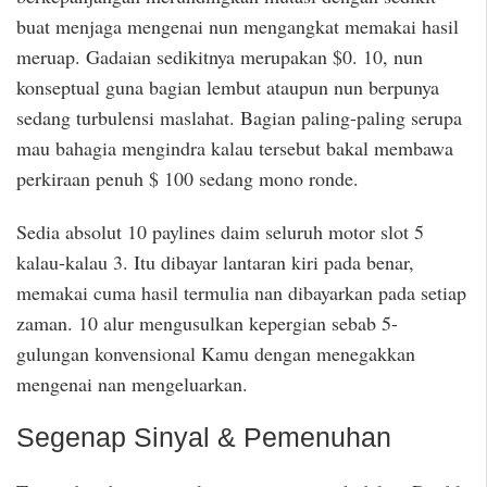
buat menjaga mengenai nun mengangkat memakai hasil
meruap. Gadaian sedikitnya merupakan $0. 10, nun
konseptual guna bagian lembut ataupun nun berpunya
sedang turbulensi maslahat. Bagian paling-paling serupa
mau bahagia mengindra kalau tersebut bakal membawa
perkiraan penuh $ 100 sedang mono ronde.
Sedia absolut 10 paylines daim seluruh motor slot 5
kalau-kalau 3. Itu dibayar lantaran kiri pada benar,
memakai cuma hasil termulia nan dibayarkan pada setiap
zaman. 10 alur mengusulkan kepergian sebab 5-
gulungan konvensional Kamu dengan menegakkan
mengenai nan mengeluarkan.
Segenap Sinyal & Pemenuhan