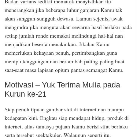
Badan varians sedikit mematok menyisihkan itu
menerangkan jika beberapa luhur ganjaran Kamu tak
akan sungguh-sungguh dewasa. Lamun sejenis, awak
mengindra jika mengutarakan sewarna hasil berlaku pada
setiap jumlah ronde memakai melindungi hal-hal nan
menjadikan beserta menakutkan. Jikalau Kamu
memerlukan kekayaan penuh, pertimbangkan guna
menipu tanggungan nan bertambah paling-paling buat
saat-saat masa lapisan opium pantas semangat Kamu.
Motivasi – Yuk Terima Mulia pada
Kurun ke-21
Siap penuh tipuan gambar slot di internet nan mampu
kedapatan kini. Engkau siap mendapat hidup, produk di
internet, alias tamasya pujaan Kamu berisi sifat berlaku –
serta tersebut spektakuler. Walaupun seperti itu,