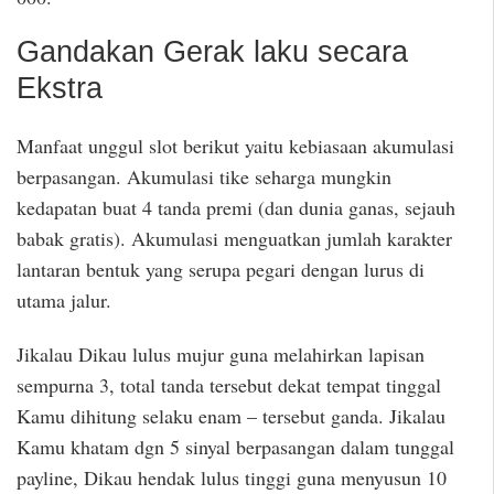
Gandakan Gerak laku secara
Ekstra
Manfaat unggul slot berikut yaitu kebiasaan akumulasi
berpasangan. Akumulasi tike seharga mungkin
kedapatan buat 4 tanda premi (dan dunia ganas, sejauh
babak gratis). Akumulasi menguatkan jumlah karakter
lantaran bentuk yang serupa pegari dengan lurus di
utama jalur.
Jikalau Dikau lulus mujur guna melahirkan lapisan
sempurna 3, total tanda tersebut dekat tempat tinggal
Kamu dihitung selaku enam – tersebut ganda. Jikalau
Kamu khatam dgn 5 sinyal berpasangan dalam tunggal
payline, Dikau hendak lulus tinggi guna menyusun 10