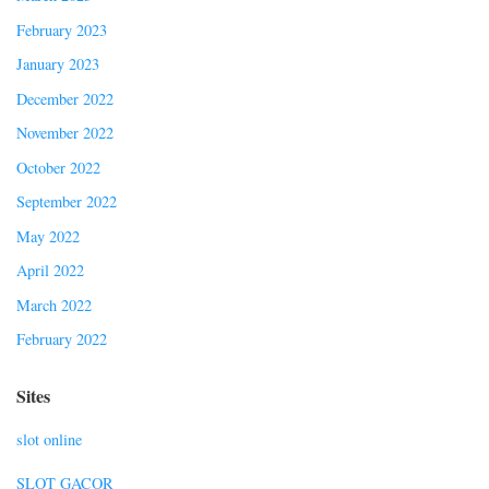
February 2023
January 2023
December 2022
November 2022
October 2022
September 2022
May 2022
April 2022
March 2022
February 2022
Sites
slot online
SLOT GACOR