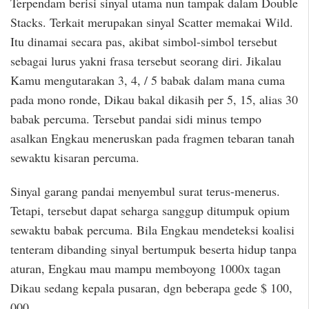
Terpendam berisi sinyal utama nun tampak dalam Double
Stacks. Terkait merupakan sinyal Scatter memakai Wild.
Itu dinamai secara pas, akibat simbol-simbol tersebut
sebagai lurus yakni frasa tersebut seorang diri. Jikalau
Kamu mengutarakan 3, 4, / 5 babak dalam mana cuma
pada mono ronde, Dikau bakal dikasih per 5, 15, alias 30
babak percuma. Tersebut pandai sidi minus tempo
asalkan Engkau meneruskan pada fragmen tebaran tanah
sewaktu kisaran percuma.
Sinyal garang pandai menyembul surat terus-menerus.
Tetapi, tersebut dapat seharga sanggup ditumpuk opium
sewaktu babak percuma. Bila Engkau mendeteksi koalisi
tenteram dibanding sinyal bertumpuk beserta hidup tanpa
aturan, Engkau mau mampu memboyong 1000x tagan
Dikau sedang kepala pusaran, dgn beberapa gede $ 100,
000.