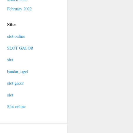
February 2022
Sites
slot online
SLOT GACOR
slot
bandar togel
slot gacor
slot
Slot online