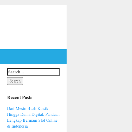
Recent Posts
Dari Mesin Buah Klasik
Hingga Dunia Digital: Panduan
Lengkap Bermain Slot Online
di Indonesia