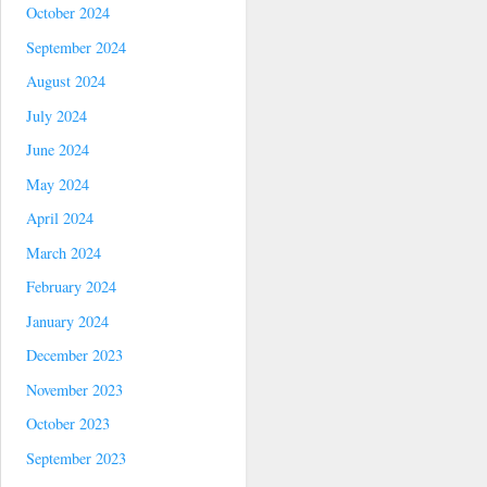
October 2024
September 2024
August 2024
July 2024
June 2024
May 2024
April 2024
March 2024
February 2024
January 2024
December 2023
November 2023
October 2023
September 2023