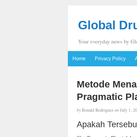
Global Dr
Your everyday news by Gl
Home
Privacy Policy
Metode Menan
Pragmatic Pl
by
Ronald Rodriguez
on
July 1, 2
Apakah Tersebut