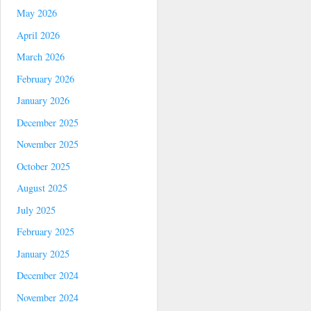
May 2026
April 2026
March 2026
February 2026
January 2026
December 2025
November 2025
October 2025
August 2025
July 2025
February 2025
January 2025
December 2024
November 2024