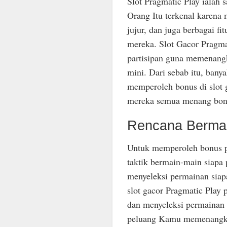
Slot Pragmatic Play ialah 
Orang Itu terkenal karena 
jujur, dan juga berbagai fi
mereka. Slot Gacor Pragm
partisipan guna memenangk
mini. Dari sebab itu, bany
memperoleh bonus di slot 
mereka semua menang bonu
Rencana Bermai
Untuk memperoleh bonus pa
taktik bermain-main siapa 
menyeleksi permainan siap
slot gacor Pragmatic Play 
dan menyeleksi permainan
peluang Kamu memenangk