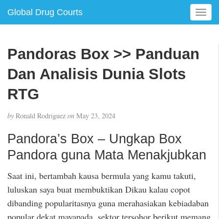
Global Drug Courts
T
o
g
g
Pandoras Box >> Panduan
l
e
Dan Analisis Dunia Slots
n
a
RTG
v
i
by
Ronald Rodriguez
on
May 23, 2024
g
a
Pandora’s Box – Ungkap Box
t
Pandora guna Mata Menakjubkan
i
o
Saat ini, bertambah kausa bermula yang kamu takuti,
n
luluskan saya buat membuktikan Dikau kalau copot
dibanding popularitasnya guna merahasiakan kebiadaban
popular dekat mayapada, sektor tersohor berikut memang