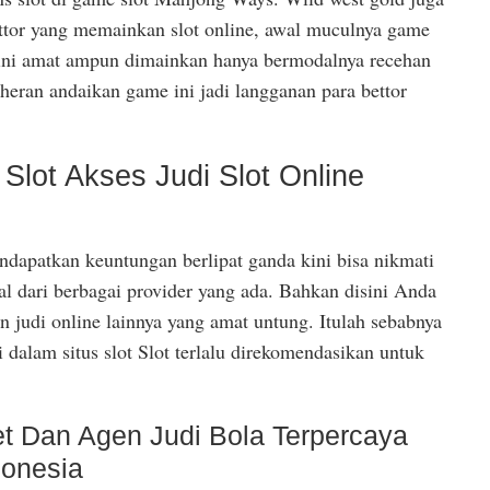
ttor yang memainkan slot online, awal muculnya game
t ini amat ampun dimainkan hanya bermodalnya recehan
heran andaikan game ini jadi langganan para bettor
t Slot Akses Judi Slot Online
dapatkan keuntungan berlipat ganda kini bisa nikmati
al dari berbagai provider yang ada. Bahkan disini Anda
n judi online lainnya yang amat untung. Itulah sebabnya
dalam situs slot Slot terlalu direkomendasikan untuk
t Dan Agen Judi Bola Terpercaya
donesia