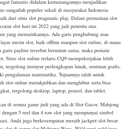
agat fantastis didalam kemenangannya menjadikan
ino sangatlah populer sekali di masyarakat Indonesia
aik dari situs slot pragmatic play. Dalam permainan slot
ocoran slot hari ini 2022 yang jadi penentu atas
ain yang memainkannya. Ada garis penghubung atau
layar mesin slot, baik offline maupun slot online, di mana
da garis payline tersebut beruntun sama, maka pemain
. Situs slot online terlaris CQ9 mempekerjakan lebih
im, tergolong insinyur perlengkapan lunak, seniman grafis,
ki pengalaman matematika. Tujuannya ialah untuk
 slot online menakjubkan dan menghibur serta bisa
kat, tergolong desktop, laptop, ponsel, dan tablet.
kan di semua game judi yang ada di Slot Gacor. Mahjong
dengan 5 reel dan 4 row slot yang mempunyai simbol
masi. Anda juga berkesempatan meraih jackpot slot besar
ns slot di game slot Mahjong Ways. Wild west gold juga