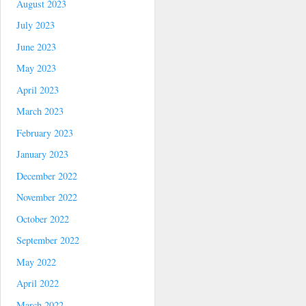
August 2023
July 2023
June 2023
May 2023
April 2023
March 2023
February 2023
January 2023
December 2022
November 2022
October 2022
September 2022
May 2022
April 2022
March 2022