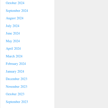
October 2024
September 2024
August 2024
July 2024
June 2024
May 2024
April 2024
March 2024
February 2024
January 2024
December 2023
November 2023
October 2023
September 2023