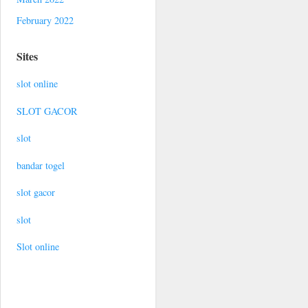
February 2022
Sites
slot online
SLOT GACOR
slot
bandar togel
slot gacor
slot
Slot online