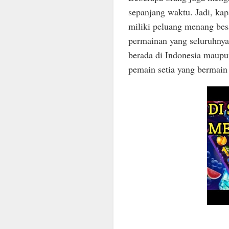
sepanjang waktu. Jadi, kap
miliki peluang menang besa
permainan yang seluruhnya
berada di Indonesia maupun
pemain setia yang bermain