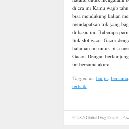
di era ini Kamu wajib tahu
bisa mendukung kalian mer
mendapatkan trik yang bag
di basic ini. Beberapa per
link slot gacor Gacor den
halaman ini untuk bisa men
Gacor. Dengan berkunjung 
ini bersama akurat.
Tagged as:
banjir
,
bersama
terbaik
© 2026 Global Drug Courts - Po