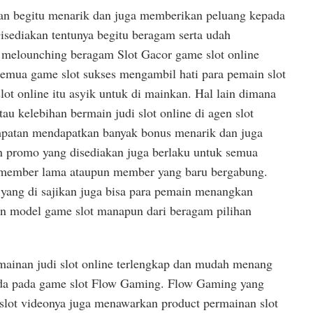
an begitu menarik dan juga memberikan peluang kepada
sediakan tentunya begitu beragam serta udah
 melounching beragam Slot Gacor game slot online
semua game slot sukses mengambil hati para pemain slot
slot online itu asyik untuk di mainkan. Hal lain dimana
au kelebihan bermain judi slot online di agen slot
mpatan mendapatkan banyak bonus menarik dan juga
an promo yang disediakan juga berlaku untuk semua
 member lama ataupun member yang baru bergabung.
 yang di sajikan juga bisa para pemain menangkan
 model game slot manapun dari beragam pilihan
mainan judi slot online terlengkap dan mudah menang
ada pada game slot Flow Gaming. Flow Gaming yang
slot videonya juga menawarkan product permainan slot