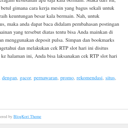
 betul gimana cara kerja mesin yang bagus sekali untuk
aih keuntungan besar kala bermain. Nah, untuk
us, maka anda dapat baca didalam pembahasan postingan
mainan yang tersebut diatas tentu bisa Anda mainkan di
gan menggunakan deposit pulsa. Simpan dan bookmarks
getahui dan melakukan cek RTP slot hari ini disitus
ke halaman ini, Anda bisa laksanakan cek RTP slot hari
,
dengan
,
gacor
,
pernawaran
,
promo
,
rekomendasi
,
situs
,
wered by
BlogKori Theme