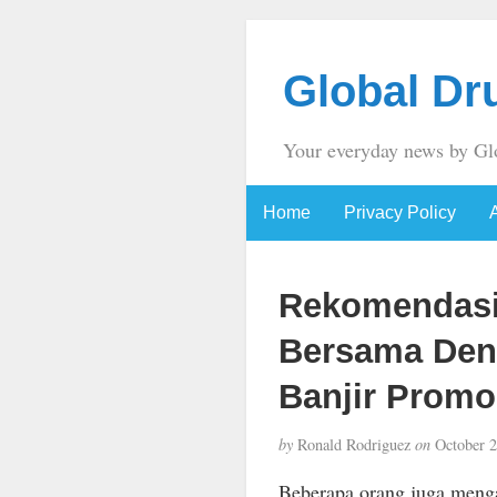
Global Dr
Your everyday news by Gl
Home
Privacy Policy
Rekomendasi
Bersama Den
Banjir Promo
by
Ronald Rodriguez
on
October 2
Beberapa orang juga menga