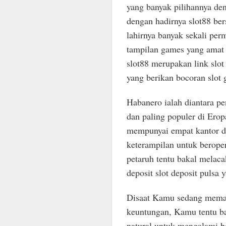
yang banyak pilihannya den
dengan hadirnya slot88 be
lahirnya banyak sekali perm
tampilan games yang amat 
slot88 merupakan link slo
yang berikan bocoran slot 
Habanero ialah diantara p
dan paling populer di Erop
mempunyai empat kantor di
keterampilan untuk beroper
petaruh tentu bakal melaca
deposit slot deposit pulsa 
Disaat Kamu sedang memai
keuntungan, Kamu tentu ba
natural untuk mengalami b