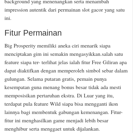
background yang menenangkan serta menambah
impression autentik dari permainan slot gacor yang satu
ini.
Fitur Permainan
Big Prosperity memiliki aneka ciri menarik siapa
menciptakan gim ini semakin mengasyikkan.salah satu
feature siapa ter- terlihat jelas ialah fitur Free Giliran apa
dapat diaktifkan dengan memperoleh simbol sebar dalam
gulungan. Selama putaran gratis, pemain punya
kesempatan guna menang bonus besar tidak ada mesti
memposisikan pertaruhan ekstra. Di Luar yang itu,
terdapat pula feature Wild siapa bisa mengganti ikon
lainnya bagi membentuk gabungan kemenangan. Fitur-
fitur ini menghasilkan game menjadi lebih besar
menghibur serta menggaet untuk dijalankan.