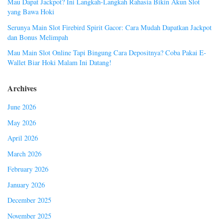
Mau Dapat Jackpot? Ini Langkah-Langkah Rahasia Bikin Akun Slot
yang Bawa Hoki
Serunya Main Slot Firebird Spirit Gacor: Cara Mudah Dapatkan Jackpot
dan Bonus Melimpah
Mau Main Slot Online Tapi Bingung Cara Depositnya? Coba Pakai E-
Wallet Biar Hoki Malam Ini Datang!
Archives
June 2026
May 2026
April 2026
March 2026
February 2026
January 2026
December 2025
November 2025