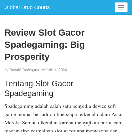
Global Drug Courts
T
o
g
g
Review Slot Gacor
l
e
Spadegaming: Big
n
a
Prosperity
v
i
by
Ronald Rodriguez
on
July 1, 2024
g
a
Tentang Slot Gacor
t
Spadegaming
i
o
Spadegaming adalah salah satu penyedia device soft
n
game tempat berjudi on line siapa terkenal dalam Asia.
Mereka Semua diketahui karena menyajikan bermacam-
macam tipe permainan slot gacor apa memesona dan