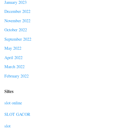
January 2023
December 2022
November 2022
October 2022
September 2022
May 2022
April 2022
March 2022
February 2022
Sites
slot online
SLOT GACOR
slot