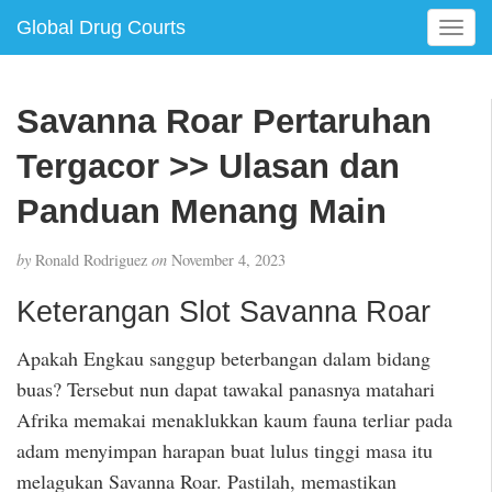
Global Drug Courts
T
o
g
g
Savanna Roar Pertaruhan
l
e
Tergacor >> Ulasan dan
n
a
Panduan Menang Main
v
i
by
Ronald Rodriguez
on
November 4, 2023
g
a
Keterangan Slot Savanna Roar
t
i
Apakah Engkau sanggup beterbangan dalam bidang
o
buas? Tersebut nun dapat tawakal panasnya matahari
n
Afrika memakai menaklukkan kaum fauna terliar pada
adam menyimpan harapan buat lulus tinggi masa itu
melagukan Savanna Roar. Pastilah, memastikan