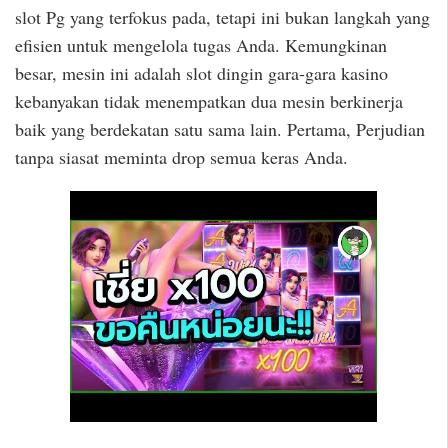
slot Pg yang terfokus pada, tetapi ini bukan langkah yang
efisien untuk mengelola tugas Anda. Kemungkinan
besar, mesin ini adalah slot dingin gara-gara kasino
kebanyakan tidak menempatkan dua mesin berkinerja
baik yang berdekatan satu sama lain. Pertama, Perjudian
tanpa siasat meminta drop semua keras Anda.