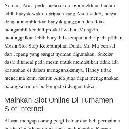
Namun, Anda perlu melakukan kemungkinan hadiah
lebih banyak waktu daripada yang Anda sadari, hanya
dengan membiarkan banyak gangguan dan tidak
mengambil kendali proaktif waktu. Mungkin
meninggalkan lebih banyak kesempatan daripada pilihan.
Mesin Slot Stop Keterampilan Dunia Mu Mu berasal
dari Jepang yang sangat nyaman digunakan. Sakelar
dasar ditandai pada mesin untuk memastikan tidak ada
kesusahan di dalam menggunakannya. Handy tidak
menerima koin, namun Anda juga dapat menggunakan
perangkat untuk berkompetisi dengan token.
Mainkan Slot Online Di Turnamen
Slot Internet
Alasan mengapa orang pergi keluar dan beli permainan
mesin Slot Video untuk anak-anak mereka. Karena