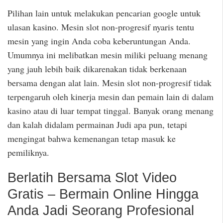
Pilihan lain untuk melakukan pencarian google untuk
ulasan kasino. Mesin slot non-progresif nyaris tentu
mesin yang ingin Anda coba keberuntungan Anda.
Umumnya ini melibatkan mesin miliki peluang menang
yang jauh lebih baik dikarenakan tidak berkenaan
bersama dengan alat lain. Mesin slot non-progresif tidak
terpengaruh oleh kinerja mesin dan pemain lain di dalam
kasino atau di luar tempat tinggal. Banyak orang menang
dan kalah didalam permainan Judi apa pun, tetapi
mengingat bahwa kemenangan tetap masuk ke
pemiliknya.
Berlatih Bersama Slot Video
Gratis – Bermain Online Hingga
Anda Jadi Seorang Profesional