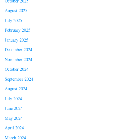
October 2025
August 2025
July 2025
February 2025
January 2025
December 2024
November 2024
October 2024
September 2024
August 2024
July 2024
June 2024
May 2024
April 2024
March 2024