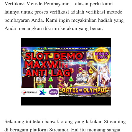
Verifikasi Metode Pembayaran – alasan perlu kami
lainnya untuk proses verifikasi adalah verifikasi metode
pembayaran Anda. Kami ingin meyakinkan hadiah yang
Anda menangkan dikirim ke akun yang benar.
Sekarang ini telah banyak orang yang lakukan Streaming
di beragam platform Streamer. Hal itu memang sangat