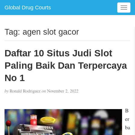
Global Drug Courts
T
o
g
g
Tag:
agen slot gacor
l
e
n
Daftar 10 Situs Judi Slot
a
v
Paling Baik Dan Terpercaya
i
g
No 1
a
t
by
Ronald Rodriguez
on
November 2, 2022
i
o
n
B
er
ba