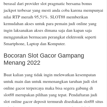
berasal dari provider slot pragmatic bersama bonus
jackpot terbesar yang mesti anda coba karena mempunyai
nilai RTP meraih 95,51%. SLOT88 memberikan
kemudahan akses untuk para pemain judi online yang
ingin laksanakan akses dimana saja dan kapan saja
menggunakan bermacam perangkat elektronik seperti
Smartphone, Laptop dan Komputer.
Bocoran Slot Gacor Gampang
Menang 2022
Buat kalian yang tidak ingin melewatkan kesempatan
untuk main dan untuk memenangkan taruhan judi slot
online gacor terpercaya maka bisa segera gabung di
slot88 merupakan pilihan yang tepat. Pendaftaran judi
slot online gacor deposit termurah disediakan slot88 situs