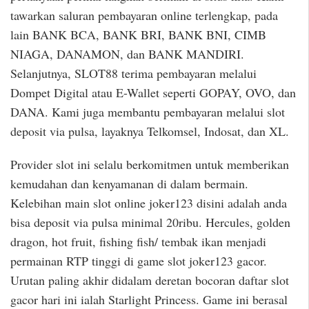
tawarkan saluran pembayaran online terlengkap, pada
lain BANK BCA, BANK BRI, BANK BNI, CIMB
NIAGA, DANAMON, dan BANK MANDIRI.
Selanjutnya, SLOT88 terima pembayaran melalui
Dompet Digital atau E-Wallet seperti GOPAY, OVO, dan
DANA. Kami juga membantu pembayaran melalui slot
deposit via pulsa, layaknya Telkomsel, Indosat, dan XL.
Provider slot ini selalu berkomitmen untuk memberikan
kemudahan dan kenyamanan di dalam bermain.
Kelebihan main slot online joker123 disini adalah anda
bisa deposit via pulsa minimal 20ribu. Hercules, golden
dragon, hot fruit, fishing fish/ tembak ikan menjadi
permainan RTP tinggi di game slot joker123 gacor.
Urutan paling akhir didalam deretan bocoran daftar slot
gacor hari ini ialah Starlight Princess. Game ini berasal