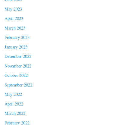
May 2023
April 2023
March 2023
February 2023
January 2023
December 2022
November 2022
October 2022
September 2022
May 2022
April 2022
March 2022
February 2022