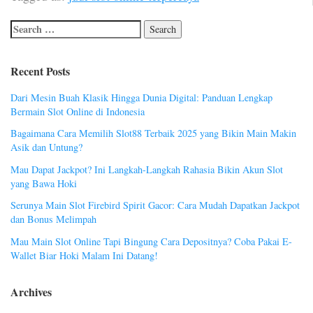
Recent Posts
Dari Mesin Buah Klasik Hingga Dunia Digital: Panduan Lengkap
Bermain Slot Online di Indonesia
Bagaimana Cara Memilih Slot88 Terbaik 2025 yang Bikin Main Makin
Asik dan Untung?
Mau Dapat Jackpot? Ini Langkah-Langkah Rahasia Bikin Akun Slot
yang Bawa Hoki
Serunya Main Slot Firebird Spirit Gacor: Cara Mudah Dapatkan Jackpot
dan Bonus Melimpah
Mau Main Slot Online Tapi Bingung Cara Depositnya? Coba Pakai E-
Wallet Biar Hoki Malam Ini Datang!
Archives