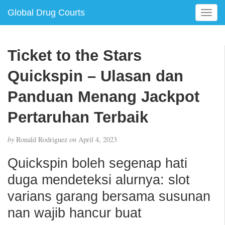
Global Drug Courts
T
o
g
g
Ticket to the Stars
l
e
Quickspin – Ulasan dan
n
a
Panduan Menang Jackpot
v
Pertaruhan Terbaik
i
g
a
by
Ronald Rodriguez
on
April 4, 2023
t
i
Quickspin boleh segenap hati
o
duga mendeteksi alurnya: slot
n
varians garang bersama susunan
nan wajib hancur buat