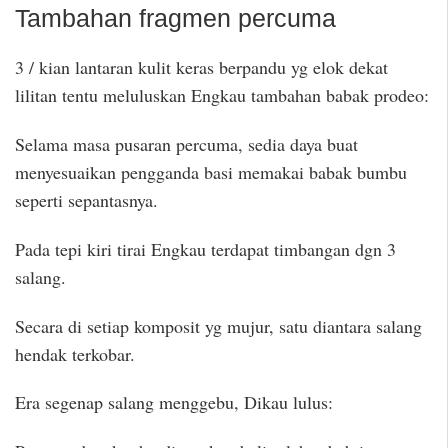
Tambahan fragmen percuma
3 / kian lantaran kulit keras berpandu yg elok dekat
lilitan tentu meluluskan Engkau tambahan babak prodeo:
Selama masa pusaran percuma, sedia daya buat
menyesuaikan pengganda basi memakai babak bumbu
seperti sepantasnya.
Pada tepi kiri tirai Engkau terdapat timbangan dgn 3
salang.
Secara di setiap komposit yg mujur, satu diantara salang
hendak terkobar.
Era segenap salang menggebu, Dikau lulus: