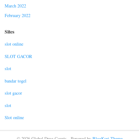
March 2022
February 2022
Sites
slot online
SLOT GACOR
slot
bandar togel
slot gacor
slot
Slot online
© 2026 Global Drug Courts - Powered by
BlogKori Theme