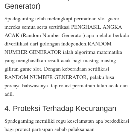
Generator)
Spadegaming telah melengkapi permainan slot gacor
mereka semua serta sertifikasi PENGHASIL ANGKA
ACAK (Random Number Generator) apa melalui berkala
diverifikasi dari golongan independen.RANDOM
NUMBER GENERATOR ialah algoritma matematika
yang menghasilkan result acak bagi masing-masing
giliran game slot. Dengan keberadaan sertifikasi
RANDOM NUMBER GENERATOR, pelaku bisa
percaya bahwasanya tiap rotasi permainan ialah acak dan
adil.
4. Proteksi Terhadap Kecurangan
Spadegaming memiliki regu keselamatan apa berdedikasi
bagi protect partisipan sebab pelaksanaan