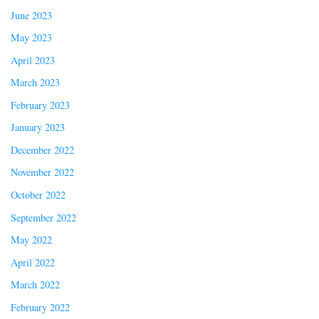
June 2023
May 2023
April 2023
March 2023
February 2023
January 2023
December 2022
November 2022
October 2022
September 2022
May 2022
April 2022
March 2022
February 2022