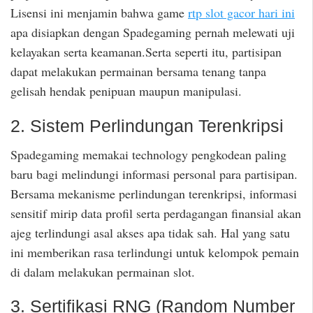
Lisensi ini menjamin bahwa game
rtp slot gacor hari ini
apa disiapkan dengan Spadegaming pernah melewati uji
kelayakan serta keamanan.Serta seperti itu, partisipan
dapat melakukan permainan bersama tenang tanpa
gelisah hendak penipuan maupun manipulasi.
2. Sistem Perlindungan Terenkripsi
Spadegaming memakai technology pengkodean paling
baru bagi melindungi informasi personal para partisipan.
Bersama mekanisme perlindungan terenkripsi, informasi
sensitif mirip data profil serta perdagangan finansial akan
ajeg terlindungi asal akses apa tidak sah. Hal yang satu
ini memberikan rasa terlindungi untuk kelompok pemain
di dalam melakukan permainan slot.
3. Sertifikasi RNG (Random Number