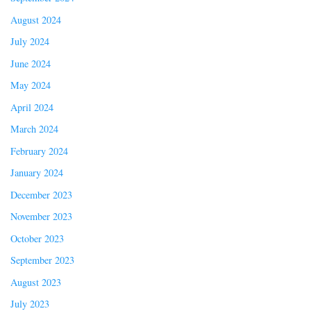
August 2024
July 2024
June 2024
May 2024
April 2024
March 2024
February 2024
January 2024
December 2023
November 2023
October 2023
September 2023
August 2023
July 2023