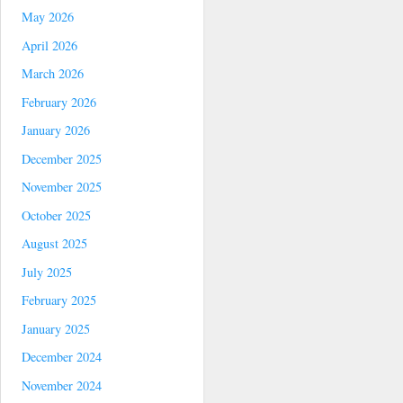
May 2026
April 2026
March 2026
February 2026
January 2026
December 2025
November 2025
October 2025
August 2025
July 2025
February 2025
January 2025
December 2024
November 2024