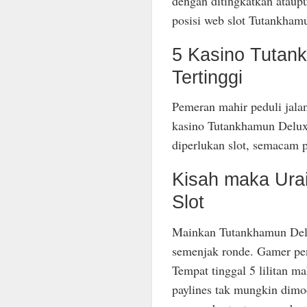
dengan ditingkatkan ataupu
posisi web slot Tutankham
5 Kasino Tutan
Tertinggi
Pemeran mahir peduli jal
kasino Tutankhamun Deluxe
diperlukan slot, semacam p
Kisah maka Ura
Slot
Mainkan Tutankhamun Delux
semenjak ronde. Gamer pe
Tempat tinggal 5 lilitan m
paylines tak mungkin dimo