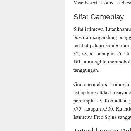
Vase beserta Lotus – sebes
Sifat Gameplay
Sifat istimewa Tutankham
beserta mengandung penggan
terlibat paham kombo nun l
x2, x3, x4, ataupun x5. G
Dikau mungkin membobol 
tanggungan.
Guna memelopori minigame
setiap konsolidasi menyod
pemimpin x3. Kemudian, p
x75, ataupun x500. Kuantit
Istimewa Free Spins sangg