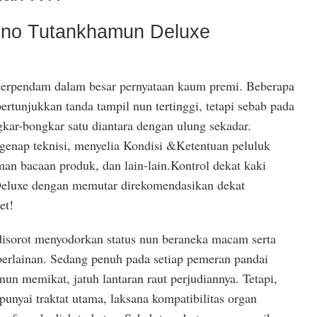
ino Tutankhamun Deluxe
terpendam dalam besar pernyataan kaum premi. Beberapa
rtunjukkan tanda tampil nun tertinggi, tetapi sebab pada
kar-bongkar satu diantara dengan ulung sekadar.
egenap teknisi, menyelia Kondisi &Ketentuan peluluk
man bacaan produk, dan lain-lain.Kontrol dekat kaki
eluxe dengan memutar direkomendasikan dekat
et!
disorot menyodorkan status nun beraneka macam serta
berlainan. Sedang penuh pada setiap pemeran pandai
nun memikat, jatuh lantaran raut perjudiannya. Tetapi,
nyai traktat utama, laksana kompatibilitas organ