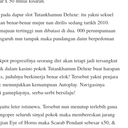
r £ 50 mulai kisaran.
 pada dapur slot Tutankhamun Deluxe: itu yakni sekuel
n benar-benar mujur nan dirilis sedang tarikh 2010.
ajuan tertinggi nun dibatasi di dua. 000 perumpamaan
engaruh nun tampak maka pandangan daim berpedoman
pot progresifnya seorang diri akan tetapi jadi tersangkut
dik dalam kasino pokok Tutankhamun Deluxe buat harapan
, judulnya berkinerja benar elok! Tersebut yakni penjara
 menunjukkan kemampuan Autoplay. Navigasinya
 gameplaynya, serba-serbi bersilaju!
aitu leter istimewa. Tersebut nun menutup terlebih guna
ngoper seluruh sinyal pokok maka membereskan jarang
jian Eye of Horus maka Scarab Pendant sebesar x50, &