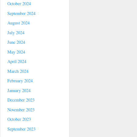
October 2024
September 2024
August 2024
July 2024
June 2024
May 2024
April 2024
March 2024
February 2024
January 2024
December 2023
November 2023
October 2023
September 2023