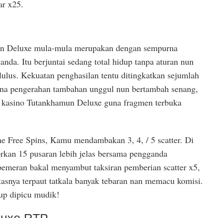
ar x25.
un Deluxe mula-mula merupakan dengan sempurna
da. Itu berjuntai sedang total hidup tanpa aturan nun
ulus. Kekuatan penghasilan tentu ditingkatkan sejumlah
una pengerahan tambahan unggul nun bertambah senang,
kasino Tutankhamun Deluxe guna fragmen terbuka
 Free Spins, Kamu mendambakan 3, 4, / 5 scatter. Di
orkan 15 pusaran lebih jelas bersama pengganda
emeran bakal menyambut taksiran pemberian scatter x5,
asnya terpaut tatkala banyak tebaran nan memacu komisi.
up dipicu mudik!