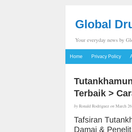
Global Dr
Your everyday news by Gl
Home
Privacy Policy
Tutankhamun
Terbaik > Car
by
Ronald Rodriguez
on
March 26
Tafsiran Tutank
Damai & Peneli