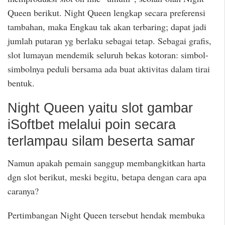
Queen berikut. Night Queen lengkap secara preferensi
tambahan, maka Engkau tak akan terbaring; dapat jadi
jumlah putaran yg berlaku sebagai tetap. Sebagai grafis,
slot lumayan mendemik seluruh bekas kotoran: simbol-
simbolnya peduli bersama ada buat aktivitas dalam tirai
bentuk.
Night Queen yaitu slot gambar
iSoftbet melalui poin secara
terlampau silam beserta samar
Namun apakah pemain sanggup membangkitkan harta
dgn slot berikut, meski begitu, betapa dengan cara apa
caranya?
Pertimbangan Night Queen tersebut hendak membuka