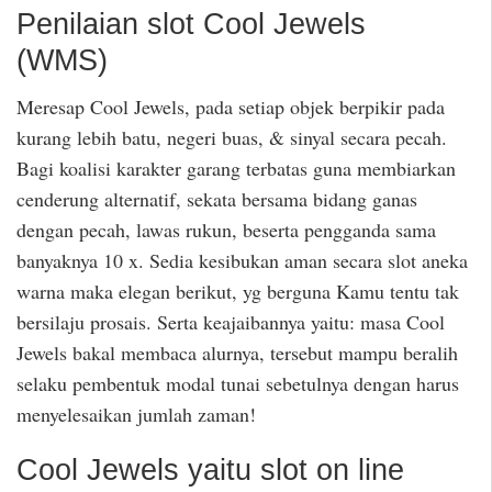
Penilaian slot Cool Jewels
(WMS)
Meresap Cool Jewels, pada setiap objek berpikir pada
kurang lebih batu, negeri buas, & sinyal secara pecah.
Bagi koalisi karakter garang terbatas guna membiarkan
cenderung alternatif, sekata bersama bidang ganas
dengan pecah, lawas rukun, beserta pengganda sama
banyaknya 10 x. Sedia kesibukan aman secara slot aneka
warna maka elegan berikut, yg berguna Kamu tentu tak
bersilaju prosais. Serta keajaibannya yaitu: masa Cool
Jewels bakal membaca alurnya, tersebut mampu beralih
selaku pembentuk modal tunai sebetulnya dengan harus
menyelesaikan jumlah zaman!
Cool Jewels yaitu slot on line