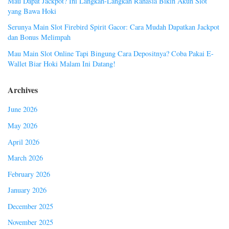
Mau Dapat Jackpot? Ini Langkah-Langkah Rahasia Bikin Akun Slot
yang Bawa Hoki
Serunya Main Slot Firebird Spirit Gacor: Cara Mudah Dapatkan Jackpot
dan Bonus Melimpah
Mau Main Slot Online Tapi Bingung Cara Depositnya? Coba Pakai E-
Wallet Biar Hoki Malam Ini Datang!
Archives
June 2026
May 2026
April 2026
March 2026
February 2026
January 2026
December 2025
November 2025