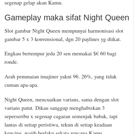
segenap gelap akan Kamu.
Gameplay maka sifat Night Queen
Slot gambar Night Queen mempunyai harmonisasi slot
gambar 5 x 3 konvensional, dgn 20 paylines yg diikat.
Engkau bertempur jeda 20 sen memakai $€ 60 bagi
ronde.
Arah penunaian imajiner yakni 96. 26%, yang tidak
cuman apa-apa.
Night Queen, mencuaikan varians, sama dengan slot
varians patut. Dikau sanggup menghabiskan 3
seperseribu x segenap cagaran semenjak babak, tapi
lantas di setiap peristiwa, tekun di setiap keadaan
kencing, wajib berlaku sekata rencana Kamu.