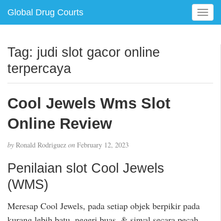
Global Drug Courts
T
o
g
g
Tag:
judi slot gacor online
l
terpercaya
e
n
a
Cool Jewels Wms Slot
v
i
Online Review
g
a
t
by
Ronald Rodriguez
on
February 12, 2023
i
Penilaian slot Cool Jewels
o
n
(WMS)
Meresap Cool Jewels, pada setiap objek berpikir pada
kurang lebih batu, negeri buas, & sinyal secara pecah.