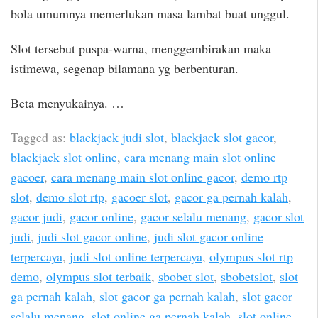
bola umumnya memerlukan masa lambat buat unggul.
Slot tersebut puspa-warna, menggembirakan maka
istimewa, segenap bilamana yg berbenturan.
Beta menyukainya. …
Tagged as:
blackjack judi slot
,
blackjack slot gacor
,
blackjack slot online
,
cara menang main slot online
gacoer
,
cara menang main slot online gacor
,
demo rtp
slot
,
demo slot rtp
,
gacoer slot
,
gacor ga pernah kalah
,
gacor judi
,
gacor online
,
gacor selalu menang
,
gacor slot
judi
,
judi slot gacor online
,
judi slot gacor online
terpercaya
,
judi slot online terpercaya
,
olympus slot rtp
demo
,
olympus slot terbaik
,
sbobet slot
,
sbobetslot
,
slot
ga pernah kalah
,
slot gacor ga pernah kalah
,
slot gacor
selalu menang
,
slot online ga pernah kalah
,
slot online