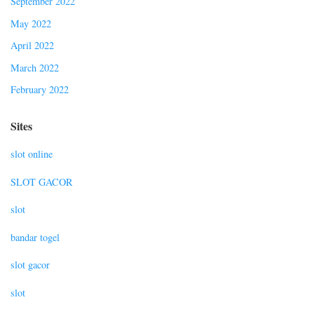
September 2022
May 2022
April 2022
March 2022
February 2022
Sites
slot online
SLOT GACOR
slot
bandar togel
slot gacor
slot