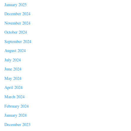
January 2025
December 2024
November 2024
October 2024
September 2024
August 2024
July 2024
June 2024
May 2024
April 2024
March 2024
February 2024
January 2024
December 2023