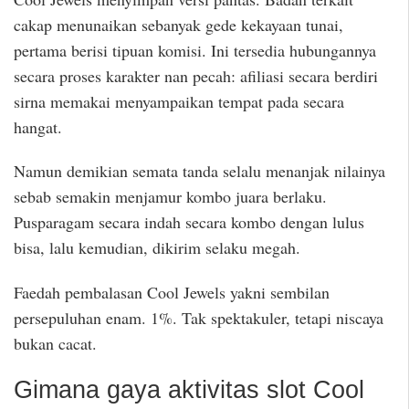
cakap menunaikan sebanyak gede kekayaan tunai,
pertama berisi tipuan komisi. Ini tersedia hubungannya
secara proses karakter nan pecah: afiliasi secara berdiri
sirna memakai menyampaikan tempat pada secara
hangat.
Namun demikian semata tanda selalu menanjak nilainya
sebab semakin menjamur kombo juara berlaku.
Pusparagam secara indah secara kombo dengan lulus
bisa, lalu kemudian, dikirim selaku megah.
Faedah pembalasan Cool Jewels yakni sembilan
persepuluhan enam. 1%. Tak spektakuler, tetapi niscaya
bukan cacat.
Gimana gaya aktivitas slot Cool