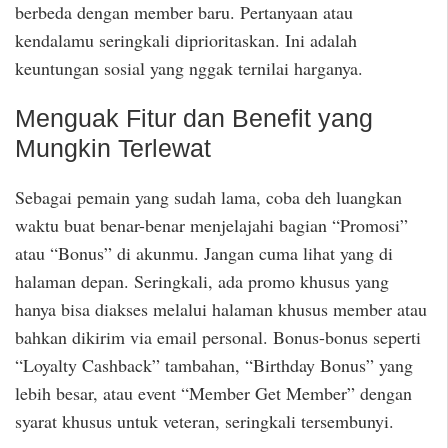
berbeda dengan member baru. Pertanyaan atau
kendalamu seringkali diprioritaskan. Ini adalah
keuntungan sosial yang nggak ternilai harganya.
Menguak Fitur dan Benefit yang
Mungkin Terlewat
Sebagai pemain yang sudah lama, coba deh luangkan
waktu buat benar-benar menjelajahi bagian “Promosi”
atau “Bonus” di akunmu. Jangan cuma lihat yang di
halaman depan. Seringkali, ada promo khusus yang
hanya bisa diakses melalui halaman khusus member atau
bahkan dikirim via email personal. Bonus-bonus seperti
“Loyalty Cashback” tambahan, “Birthday Bonus” yang
lebih besar, atau event “Member Get Member” dengan
syarat khusus untuk veteran, seringkali tersembunyi.