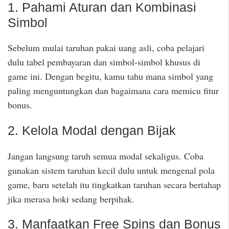
1. Pahami Aturan dan Kombinasi
Simbol
Sebelum mulai taruhan pakai uang asli, coba pelajari
dulu tabel pembayaran dan simbol-simbol khusus di
game ini. Dengan begitu, kamu tahu mana simbol yang
paling menguntungkan dan bagaimana cara memicu fitur
bonus.
2. Kelola Modal dengan Bijak
Jangan langsung taruh semua modal sekaligus. Coba
gunakan sistem taruhan kecil dulu untuk mengenal pola
game, baru setelah itu tingkatkan taruhan secara bertahap
jika merasa hoki sedang berpihak.
3. Manfaatkan Free Spins dan Bonus