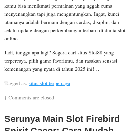
kamu bisa menikmati permainan yang nggak cuma
menyenangkan tapi juga menguntungkan. Ingat, kunci
utamanya adalah bermain dengan cerdas, disiplin, dan
selalu update dengan perkembangan terbaru di dunia slot
online.
Jadi, tunggu apa lagi? Segera cari situs Slot88 yang
terpercaya, pilih game favoritmu, dan rasakan sensasi
kemenangan yang nyata di tahun 2025 ini!…
Tagged as:
situs slot terpercaya
{
Comments are closed
}
Serunya Main Slot Firebird
Spirit Gacor: Cara Mudah