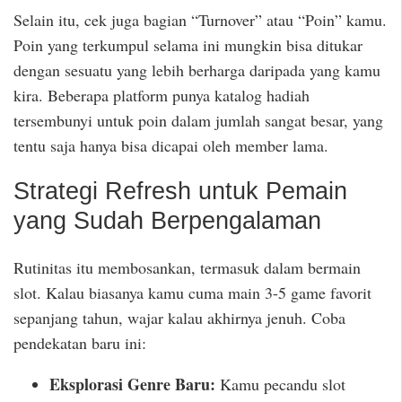
Selain itu, cek juga bagian “Turnover” atau “Poin” kamu.
Poin yang terkumpul selama ini mungkin bisa ditukar
dengan sesuatu yang lebih berharga daripada yang kamu
kira. Beberapa platform punya katalog hadiah
tersembunyi untuk poin dalam jumlah sangat besar, yang
tentu saja hanya bisa dicapai oleh member lama.
Strategi Refresh untuk Pemain
yang Sudah Berpengalaman
Rutinitas itu membosankan, termasuk dalam bermain
slot. Kalau biasanya kamu cuma main 3-5 game favorit
sepanjang tahun, wajar kalau akhirnya jenuh. Coba
pendekatan baru ini:
Eksplorasi Genre Baru:
Kamu pecandu slot