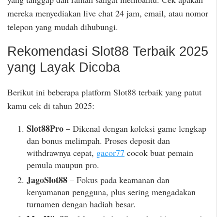
mereka menyediakan live chat 24 jam, email, atau nomor
telepon yang mudah dihubungi.
Rekomendasi Slot88 Terbaik 2025
yang Layak Dicoba
Berikut ini beberapa platform Slot88 terbaik yang patut
kamu cek di tahun 2025:
Slot88Pro
– Dikenal dengan koleksi game lengkap
dan bonus melimpah. Proses deposit dan
withdrawnya cepat,
gacor77
cocok buat pemain
pemula maupun pro.
JagoSlot88
– Fokus pada keamanan dan
kenyamanan pengguna, plus sering mengadakan
turnamen dengan hadiah besar.