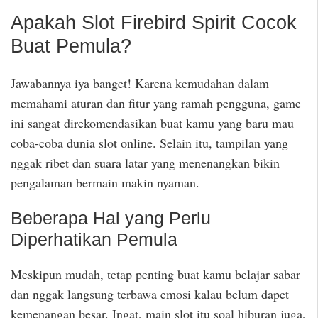
Apakah Slot Firebird Spirit Cocok
Buat Pemula?
Jawabannya iya banget! Karena kemudahan dalam
memahami aturan dan fitur yang ramah pengguna, game
ini sangat direkomendasikan buat kamu yang baru mau
coba-coba dunia slot online. Selain itu, tampilan yang
nggak ribet dan suara latar yang menenangkan bikin
pengalaman bermain makin nyaman.
Beberapa Hal yang Perlu
Diperhatikan Pemula
Meskipun mudah, tetap penting buat kamu belajar sabar
dan nggak langsung terbawa emosi kalau belum dapet
kemenangan besar. Ingat, main slot itu soal hiburan juga,