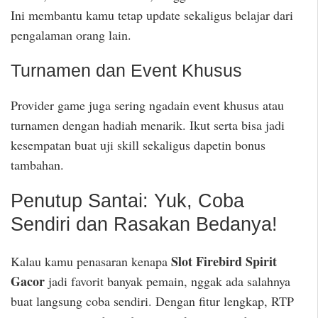
Ini membantu kamu tetap update sekaligus belajar dari
pengalaman orang lain.
Turnamen dan Event Khusus
Provider game juga sering ngadain event khusus atau
turnamen dengan hadiah menarik. Ikut serta bisa jadi
kesempatan buat uji skill sekaligus dapetin bonus
tambahan.
Penutup Santai: Yuk, Coba
Sendiri dan Rasakan Bedanya!
Slot Firebird Spirit
Kalau kamu penasaran kenapa
Gacor
jadi favorit banyak pemain, nggak ada salahnya
buat langsung coba sendiri. Dengan fitur lengkap, RTP