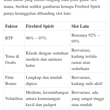
mana, berikut sedikit gambaran kenapa Firebird Spirit
punya keunggulan dibanding slot lain:
Faktor
Firebird Spirit
Slot Lain
Biasanya 92% –
RTP
96% – 97%
95%
Bervariasi,
Klasik dengan sentuhan
Tema &
kadang terlalu
modern dan animasi
Grafis
ramai atau
halus
sederhana
Fitur
Lengkap dan mudah
Bervariasi,
Bonus
dipicu
kadang sulit aktif
Medium, keseimbangan
Bervariasi, ada
Volatilitas
antara kemenangan
yang sangat tinggi
kecil dan jackpot
atau rendah