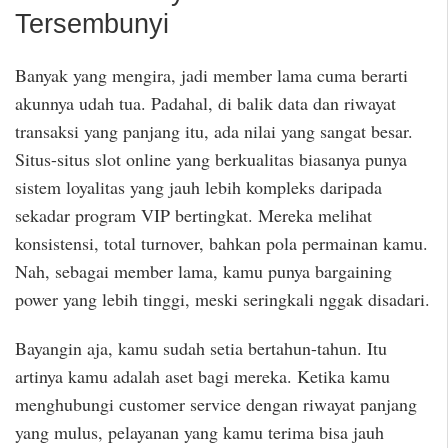
Tersembunyi
Banyak yang mengira, jadi member lama cuma berarti
akunnya udah tua. Padahal, di balik data dan riwayat
transaksi yang panjang itu, ada nilai yang sangat besar.
Situs-situs slot online yang berkualitas biasanya punya
sistem loyalitas yang jauh lebih kompleks daripada
sekadar program VIP bertingkat. Mereka melihat
konsistensi, total turnover, bahkan pola permainan kamu.
Nah, sebagai member lama, kamu punya bargaining
power yang lebih tinggi, meski seringkali nggak disadari.
Bayangin aja, kamu sudah setia bertahun-tahun. Itu
artinya kamu adalah aset bagi mereka. Ketika kamu
menghubungi customer service dengan riwayat panjang
yang mulus, pelayanan yang kamu terima bisa jauh