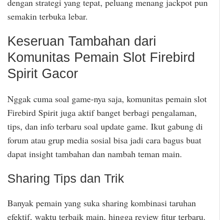
dengan strategi yang tepat, peluang menang jackpot pun
semakin terbuka lebar.
Keseruan Tambahan dari
Komunitas Pemain Slot Firebird
Spirit Gacor
Nggak cuma soal game-nya saja, komunitas pemain slot
Firebird Spirit juga aktif banget berbagi pengalaman,
tips, dan info terbaru soal update game. Ikut gabung di
forum atau grup media sosial bisa jadi cara bagus buat
dapat insight tambahan dan nambah teman main.
Sharing Tips dan Trik
Banyak pemain yang suka sharing kombinasi taruhan
efektif, waktu terbaik main, hingga review fitur terbaru.