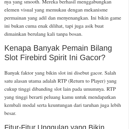
nya yang smooth. Mereka berhasil menggabungkan
elemen visual yang memukau dengan mekanisme
permainan yang adil dan menyenangkan. Ini bikin game
ini bukan cuma enak dilihat, tapi juga asik buat
dimainkan berulang kali tanpa bosan.
Kenapa Banyak Pemain Bilang
Slot Firebird Spirit Ini Gacor?
Banyak faktor yang bikin slot ini disebut gacor. Salah
satu alasan utama adalah RTP (Return to Player) yang
cukup tinggi dibanding slot lain pada umumnya. RTP
yang tinggi berarti peluang kamu untuk mendapatkan
kembali modal serta keuntungan dari taruhan juga lebih
besar.
Fitur-Fitur Unggulan yang Bikin