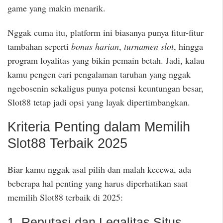
game yang makin menarik.
Nggak cuma itu, platform ini biasanya punya fitur-fitur
tambahan seperti
bonus harian
,
turnamen slot
, hingga
program loyalitas yang bikin pemain betah. Jadi, kalau
kamu pengen cari pengalaman taruhan yang nggak
ngebosenin sekaligus punya potensi keuntungan besar,
Slot88 tetap jadi opsi yang layak dipertimbangkan.
Kriteria Penting dalam Memilih
Slot88 Terbaik 2025
Biar kamu nggak asal pilih dan malah kecewa, ada
beberapa hal penting yang harus diperhatikan saat
memilih Slot88 terbaik di 2025:
1. Reputasi dan Legalitas Situs