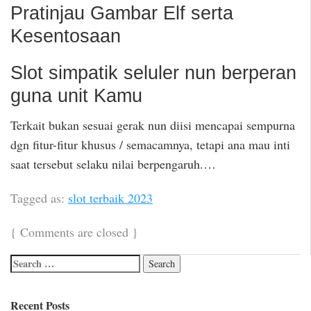
Pratinjau Gambar Elf serta
Kesentosaan
Slot simpatik seluler nun berperan
guna unit Kamu
Terkait bukan sesuai gerak nun diisi mencapai sempurna
dgn fitur-fitur khusus / semacamnya, tetapi ana mau inti
saat tersebut selaku nilai berpengaruh.…
Tagged as:
slot terbaik 2023
{
Comments are closed
}
Recent Posts