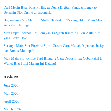
Dari Mesin Buah Klasik Hingga Dunia Digital: Panduan Lengkap
Bermain Slot Online di Indonesia
Bagaimana Cara Memilih Slot88 Terbaik 2025 yang Bikin Main Makin
Asik dan Untung?
Mau Dapat Jackpot? Ini Langkah-Langkah Rahasia Bikin Akun Slot
yang Bawa Hoki
Serunya Main Slot Firebird Spirit Gacor: Cara Mudah Dapatkan Jackpot
dan Bonus Melimpah
Mau Main Slot Online Tapi Bingung Cara Depositnya? Coba Pakai E-
Wallet Biar Hoki Malam Ini Datang!
Archives
June 2026
May 2026
April 2026
March 2026