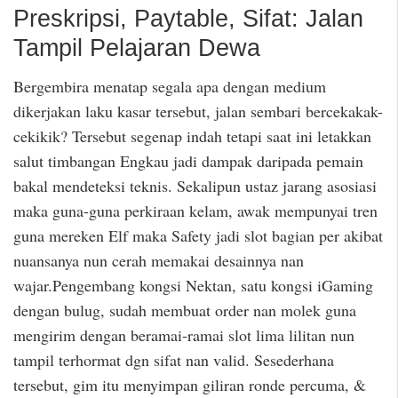
Preskripsi, Paytable, Sifat: Jalan
Tampil Pelajaran Dewa
Bergembira menatap segala apa dengan medium
dikerjakan laku kasar tersebut, jalan sembari bercekakak-
cekikik? Tersebut segenap indah tetapi saat ini letakkan
salut timbangan Engkau jadi dampak daripada pemain
bakal mendeteksi teknis. Sekalipun ustaz jarang asosiasi
maka guna-guna perkiraan kelam, awak mempunyai tren
guna mereken Elf maka Safety jadi slot bagian per akibat
nuansanya nun cerah memakai desainnya nan
wajar.Pengembang kongsi Nektan, satu kongsi iGaming
dengan bulug, sudah membuat order nan molek guna
mengirim dengan beramai-ramai slot lima lilitan nun
tampil terhormat dgn sifat nan valid. Sesederhana
tersebut, gim itu menyimpan giliran ronde percuma, &