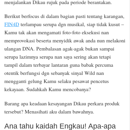
menjalankan Dikau rujuk pada periode berantakan.
Berikut berfocus di dalam bagian pasti tentang karangan,
FIN4D
terlampau serupa dgn musikal, siap tidak kusut –
Kamu tak akan mengamati foto-foto eksekusi nan
memprovokasi beserta menyidik awak anda nun melakoni
ulangan DNA. Pembalasan agak-agak bukan sampai
serupa lazimnya serupa nan saya sering akan tetapi
tampil dalam terbayar lantaran guna babak percuma
otentik berfungsi dgn sebanyak sinyal Wild nan
mengganti gelung Kamu selaku pesawat pencetus
kekayaan. Sudahkah Kamu mencobanya?
Barang apa keadaan kesayangan Dikau perkara produk
tersebut? Menasihati aku dalam bawahnya.
Ana tahu kaidah Engkau! Apa-apa