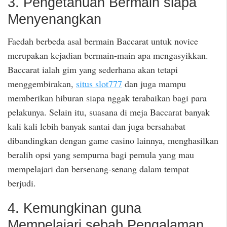
3. Pengetahuan Bermain siapa
Menyenangkan
Faedah berbeda asal bermain Baccarat untuk novice
merupakan kejadian bermain-main apa mengasyikkan.
Baccarat ialah gim yang sederhana akan tetapi
menggembirakan,
situs slot777
dan juga mampu
memberikan hiburan siapa nggak terabaikan bagi para
pelakunya. Selain itu, suasana di meja Baccarat banyak
kali kali lebih banyak santai dan juga bersahabat
dibandingkan dengan game casino lainnya, menghasilkan
beralih opsi yang sempurna bagi pemula yang mau
mempelajari dan bersenang-senang dalam tempat
berjudi.
4. Kemungkinan guna
Mempelajari sebab Pengalaman