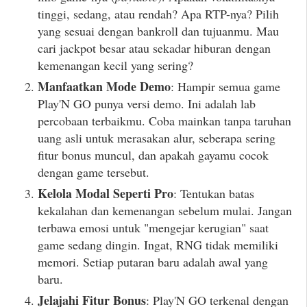
tinggi, sedang, atau rendah? Apa RTP-nya? Pilih
yang sesuai dengan bankroll dan tujuanmu. Mau
cari jackpot besar atau sekadar hiburan dengan
kemenangan kecil yang sering?
Manfaatkan Mode Demo
: Hampir semua game
Play'N GO punya versi demo. Ini adalah lab
percobaan terbaikmu. Coba mainkan tanpa taruhan
uang asli untuk merasakan alur, seberapa sering
fitur bonus muncul, dan apakah gayamu cocok
dengan game tersebut.
Kelola Modal Seperti Pro
: Tentukan batas
kekalahan dan kemenangan sebelum mulai. Jangan
terbawa emosi untuk "mengejar kerugian" saat
game sedang dingin. Ingat, RNG tidak memiliki
memori. Setiap putaran baru adalah awal yang
baru.
Jelajahi Fitur Bonus
: Play'N GO terkenal dengan