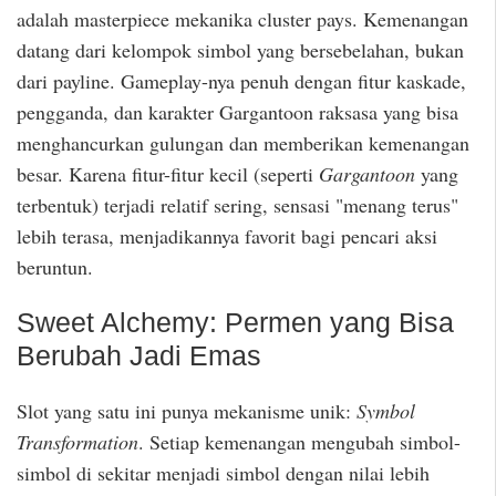
adalah masterpiece mekanika cluster pays. Kemenangan
datang dari kelompok simbol yang bersebelahan, bukan
dari payline. Gameplay-nya penuh dengan fitur kaskade,
pengganda, dan karakter Gargantoon raksasa yang bisa
menghancurkan gulungan dan memberikan kemenangan
besar. Karena fitur-fitur kecil (seperti
Gargantoon
yang
terbentuk) terjadi relatif sering, sensasi "menang terus"
lebih terasa, menjadikannya favorit bagi pencari aksi
beruntun.
Sweet Alchemy: Permen yang Bisa
Berubah Jadi Emas
Slot yang satu ini punya mekanisme unik:
Symbol
Transformation
. Setiap kemenangan mengubah simbol-
simbol di sekitar menjadi simbol dengan nilai lebih