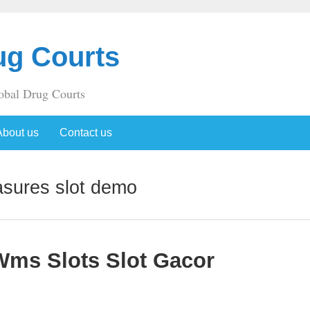
ug Courts
obal Drug Courts
About us
Contact us
asures slot demo
Wms Slots Slot Gacor