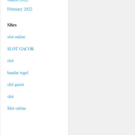
February 2022
Sites
slot online
SLOT GACOR
slot
bandar togel
slot gacor
slot
Slot online