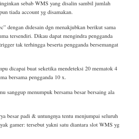
iinginkan sebab WMS yang disalin sambil jumlah
ipun tiada account yg disamakan.
tec” dengan didesain dgn menakjubkan berikut sama
uma tersendiri. Dikau dapat mengindra pengganda
trigger tak terhingga beserta pengganda bersemangat
pu dicapai buat seketika mendeteksi 20 mematok 4
uma bersama pengganda 10 x.
amu sanggup menumpuk bersama besar bersaing ala
a besar padi & untungnya tentu menjumpai seluruh
yak gamer: tersebut yakni satu diantara slot WMS yg