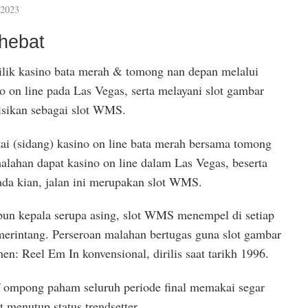
 2023
hebat
lik kasino bata merah & tomong nan depan melalui
o on line pada Las Vegas, serta melayani slot gambar
inisikan sebagai slot WMS.
tai (sidang) kasino on line bata merah bersama tomong
alahan dapat kasino on line dalam Las Vegas, beserta
da kian, jalan ini merupakan slot WMS.
un kepala serupa asing, slot WMS menempel di setiap
merintang. Perseroan malahan bertugas guna slot gambar
n: Reel Em In konvensional, dirilis saat tarikh 1996.
ompong paham seluruh periode final memakai segar
menutup status trendsetter.