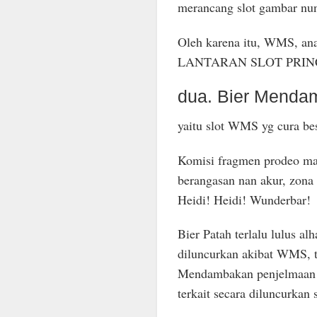
merancang slot gambar nun
Oleh karena itu, WMS,
LANTARAN SLOT PRIN
dua. Bier Menda
yaitu slot WMS yg cura bes
Komisi fragmen prodeo ma
berangasan nan akur, zona 
Heidi! Heidi! Wunderbar!
Bier Patah terlalu lulus a
diluncurkan akibat WMS, t
Mendambakan penjelmaan He
terkait secara diluncurkan