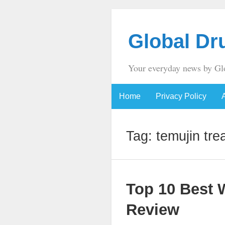
Global Dr
Your everyday news by Gl
Home
Privacy Policy
Tag:
temujin tre
Top 10 Best 
Review