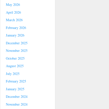
May 2026
April 2026
March 2026
February 2026
January 2026
December 2025
November 2025
October 2025
August 2025
July 2025
February 2025
January 2025
December 2024
November 2024