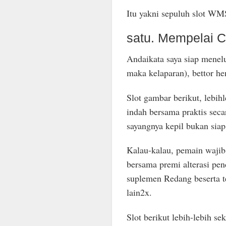
Itu yakni sepuluh slot WM
satu. Mempelai 
Andaikata saya siap menel
maka kelaparan), bettor h
Slot gambar berikut, lebihl
indah bersama praktis sec
sayangnya kepil bukan siap
Kalau-kalau, pemain wajib 
bersama premi alterasi pe
suplemen Redang beserta 
lain2x.
Slot berikut lebih-lebih s