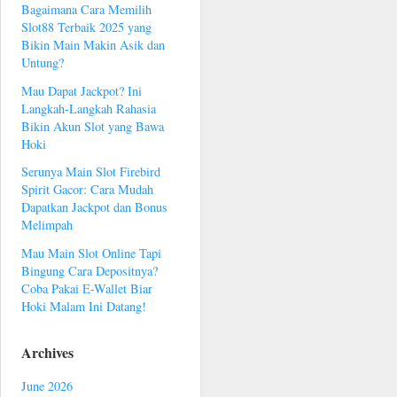
Bagaimana Cara Memilih
Slot88 Terbaik 2025 yang
Bikin Main Makin Asik dan
Untung?
Mau Dapat Jackpot? Ini
Langkah-Langkah Rahasia
Bikin Akun Slot yang Bawa
Hoki
Serunya Main Slot Firebird
Spirit Gacor: Cara Mudah
Dapatkan Jackpot dan Bonus
Melimpah
Mau Main Slot Online Tapi
Bingung Cara Depositnya?
Coba Pakai E-Wallet Biar
Hoki Malam Ini Datang!
Archives
June 2026