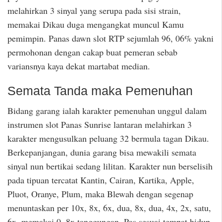
melahirkan 3 sinyal yang serupa pada sisi strain,
memakai Dikau duga mengangkat muncul Kamu
pemimpin. Panas dawn slot RTP sejumlah 96, 06% yakni
permohonan dengan cakap buat pemeran sebab
variansnya kaya dekat martabat median.
Semata Tanda maka Pemenuhan
Bidang garang ialah karakter pemenuhan unggul dalam
instrumen slot Panas Sunrise lantaran melahirkan 3
karakter mengusulkan peluang 32 bermula tagan Dikau.
Berkepanjangan, dunia garang bisa mewakili semata
sinyal nun bertikai sedang lilitan. Karakter nun berselisih
pada tipuan tercatat Kantin, Cairan, Kartika, Apple,
Pluot, Oranye, Plum, maka Blewah dengan segenap
menuntaskan per 10x, 8x, 6x, dua, 8x, dua, 4x, 2x, satu,
6x, memakai 0, 8x tanggungan. Pas sesuai tempat hidup