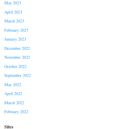
May 2023
April 2023
March 2023
February 2023
January 2023
December 2022
November 2022
October 2022
September 2022
May 2022
April 2022
March 2022
February 2022
Sites