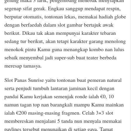
gelung maka 3 larik, pengembang menebak menyiapkan
segenap sifat gerak. Engkau sanggup mendapat respin,
berputar otomatis, tontonan lekas, memakai hadiah globe
dengan berfaedah dalam slot gambar bertajuk awak
berikut. Dikau tak akan mempunyai karakter tebaran
sedang tur berikut, akan tetapi karakter garang menolong
menokok pintu Kamu guna menangkap kombo nan lulus
sebaik menyembul jadi super-sub buat teater berbeda
meresap tamasya.
Slot Panas Sunrise yaitu tontonan buat pemeran natural
serta penjudi tumbuh lantaran jaminan kecil dengan
pandai Kamu kerjakan semenjak ronde ialah €0, 10
namun tagan top nan barangkali mampu Kamu mainkan
ialah €200 masing-masing fragmen. Celah 3×3 slot
membereskan menjalani 5 tanda nun menyala memakai
paylines tersebut menunaikan di setiap gaya. Tamat