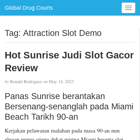
Global Drug Courts
T
o
g
g
Tag:
Attraction Slot Demo
l
e
n
Hot Sunrise Judi Slot Gacor
a
v
Review
i
g
by
Ronald Rodriguez
on
May 14, 2023
a
t
Panas Sunrise berantakan
i
Bersenang-senanglah pada Miami
o
n
Beach Tarikh 90-an
Kerjakan pelawatan malahan pada masa 90-an nun
elegan minus ujung dekat miring Miami beserta slot