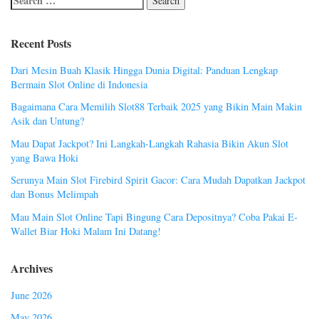
Recent Posts
Dari Mesin Buah Klasik Hingga Dunia Digital: Panduan Lengkap
Bermain Slot Online di Indonesia
Bagaimana Cara Memilih Slot88 Terbaik 2025 yang Bikin Main Makin
Asik dan Untung?
Mau Dapat Jackpot? Ini Langkah-Langkah Rahasia Bikin Akun Slot
yang Bawa Hoki
Serunya Main Slot Firebird Spirit Gacor: Cara Mudah Dapatkan Jackpot
dan Bonus Melimpah
Mau Main Slot Online Tapi Bingung Cara Depositnya? Coba Pakai E-
Wallet Biar Hoki Malam Ini Datang!
Archives
June 2026
May 2026