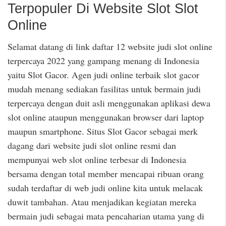
Terpopuler Di Website Slot Slot
Online
Selamat datang di link daftar 12 website judi slot online
terpercaya 2022 yang gampang menang di Indonesia
yaitu Slot Gacor. Agen judi online terbaik slot gacor
mudah menang sediakan fasilitas untuk bermain judi
terpercaya dengan duit asli menggunakan aplikasi dewa
slot online ataupun menggunakan browser dari laptop
maupun smartphone. Situs Slot Gacor sebagai merk
dagang dari website judi slot online resmi dan
mempunyai web slot online terbesar di Indonesia
bersama dengan total member mencapai ribuan orang
sudah terdaftar di web judi online kita untuk melacak
duwit tambahan. Atau menjadikan kegiatan mereka
bermain judi sebagai mata pencaharian utama yang di