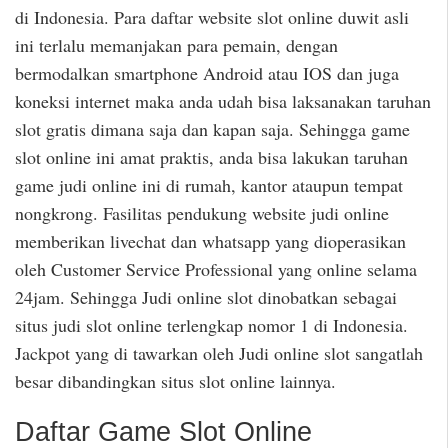
di Indonesia. Para daftar website slot online duwit asli
ini terlalu memanjakan para pemain, dengan
bermodalkan smartphone Android atau IOS dan juga
koneksi internet maka anda udah bisa laksanakan taruhan
slot gratis dimana saja dan kapan saja. Sehingga game
slot online ini amat praktis, anda bisa lakukan taruhan
game judi online ini di rumah, kantor ataupun tempat
nongkrong. Fasilitas pendukung website judi online
memberikan livechat dan whatsapp yang dioperasikan
oleh Customer Service Professional yang online selama
24jam. Sehingga Judi online slot dinobatkan sebagai
situs judi slot online terlengkap nomor 1 di Indonesia.
Jackpot yang di tawarkan oleh Judi online slot sangatlah
besar dibandingkan situs slot online lainnya.
Daftar Game Slot Online