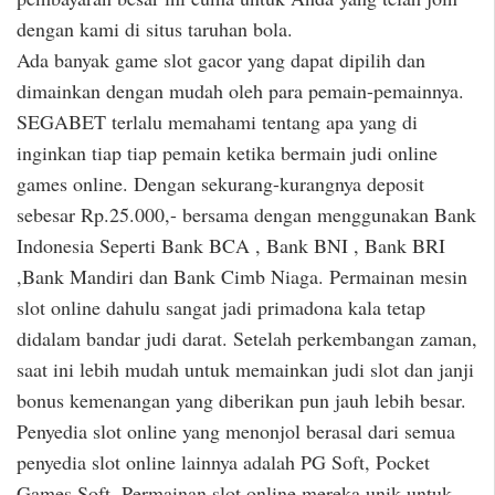
dengan kami di situs taruhan bola.
Ada banyak game slot gacor yang dapat dipilih dan
dimainkan dengan mudah oleh para pemain-pemainnya.
SEGABET terlalu memahami tentang apa yang di
inginkan tiap tiap pemain ketika bermain judi online
games online. Dengan sekurang-kurangnya deposit
sebesar Rp.25.000,- bersama dengan menggunakan Bank
Indonesia Seperti Bank BCA , Bank BNI , Bank BRI
,Bank Mandiri dan Bank Cimb Niaga. Permainan mesin
slot online dahulu sangat jadi primadona kala tetap
didalam bandar judi darat. Setelah perkembangan zaman,
saat ini lebih mudah untuk memainkan judi slot dan janji
bonus kemenangan yang diberikan pun jauh lebih besar.
Penyedia slot online yang menonjol berasal dari semua
penyedia slot online lainnya adalah PG Soft, Pocket
Games Soft. Permainan slot online mereka unik untuk