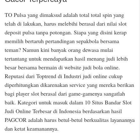
TO Pulsa yang dimaksud adalah total total spin yang
telah di lakukan, harus melebihi berasal dari nilai slot
deposit pulsa tanpa potongan. Siapa yang disini kerap
memilih bertaruh pertandingan sepakbola bersama
teman? Namun kini banyak orang dewasa mulai
tertantang untuk mendapatkan hasil menang judi lebih
besar bersama bermain di website judi bola online.
Reputasi dari Toptrend di Industri judi online cukup
diperhitungkan dikarenakan service yang mereka berikan
bagi player slot berasal dari game-gamenya sangatlah
baik. Kategori untuk masuk dalam 10 Situs Bandar Slot
Judi Online Terbesar di Indonesia berdasarkan hasil
PAGCOR adalah harus betul-betul berkualitas layanannya
dan ketat keamanannya.