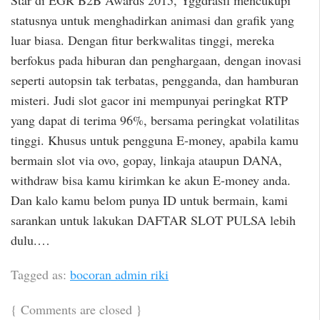
statusnya untuk menghadirkan animasi dan grafik yang
luar biasa. Dengan fitur berkwalitas tinggi, mereka
berfokus pada hiburan dan penghargaan, dengan inovasi
seperti autopsin tak terbatas, pengganda, dan hamburan
misteri. Judi slot gacor ini mempunyai peringkat RTP
yang dapat di terima 96%, bersama peringkat volatilitas
tinggi. Khusus untuk pengguna E-money, apabila kamu
bermain slot via ovo, gopay, linkaja ataupun DANA,
withdraw bisa kamu kirimkan ke akun E-money anda.
Dan kalo kamu belom punya ID untuk bermain, kami
sarankan untuk lakukan DAFTAR SLOT PULSA lebih
dulu.…
Tagged as:
bocoran admin riki
{
Comments are closed
}