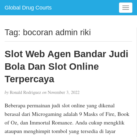
Global Drug Courts
T
o
g
g
Tag:
bocoran admin riki
l
e
n
Slot Web Agen Bandar Judi
a
v
Bola Dan Slot Online
i
g
Terpercaya
a
t
by
Ronald Rodriguez
on
November 3, 2022
i
o
Beberapa permainan judi slot online yang dikenal
n
berasal dari Microgaming adalah 9 Masks of Fire, Book
of Oz, dan Immortal Romance. Anda cukup mengklik
ataupun menghimpit tombol yang tersedia di layar