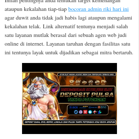
Inilah pentingnya anda tentukan target kemenangan
ataupun kekalahan tiap-tiap
bocoran admin riki hari ini
agar duwit anda tidak jadi habis lagi ataupun mengalami
kekalahan telak. Link alternatif tentunya menjadi salah
satu layanan mutlak berasal dari sebuah agen web judi
online di internet. Layanan taruhan dengan fasilitas satu
ini tentunya layak untuk dijadikan sebagai mitra bertaruh.