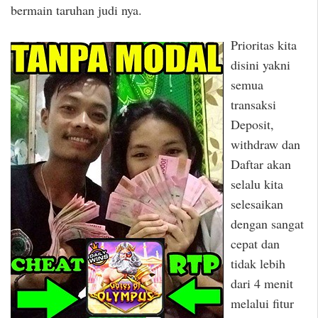
bermain taruhan judi nya.
Prioritas kita
disini yakni
semua
transaksi
Deposit,
withdraw dan
Daftar akan
selalu kita
selesaikan
dengan sangat
cepat dan
tidak lebih
dari 4 menit
melalui fitur