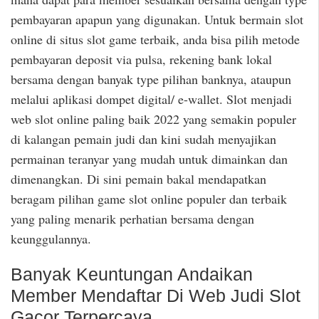
pembayaran apapun yang digunakan. Untuk bermain slot
online di situs slot game terbaik, anda bisa pilih metode
pembayaran deposit via pulsa, rekening bank lokal
bersama dengan banyak type pilihan banknya, ataupun
melalui aplikasi dompet digital/ e-wallet. Slot menjadi
web slot online paling baik 2022 yang semakin populer
di kalangan pemain judi dan kini sudah menyajikan
permainan teranyar yang mudah untuk dimainkan dan
dimenangkan. Di sini pemain bakal mendapatkan
beragam pilihan game slot online populer dan terbaik
yang paling menarik perhatian bersama dengan
keunggulannya.
Banyak Keuntungan Andaikan
Member Mendaftar Di Web Judi Slot
Gacor Terpercaya