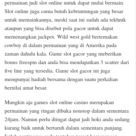
permainan judi slot online untuk dapat mulai bermain.
Slot online juga cuma butuh kebruntungan yang besar
untuk memainkannya, meski saat ini sudah ada tekhnik
ataupun yang bisa disebut pola gacor untuk dapat
memenangkan jackpot. Wild west gold bertemakan
cowboy di dalam permainan yang di Amerika pada
zaman dahulu kala. Game slot gacor yang meberikan
bonus freespin dan anda bisa mendapatkan 3 scatter dari
five line yang tersedia. Game slot gacor ini juga
mempunyai hadiah bersama dengan suatu perkalian
bernilai amat besar.
Mungkin aja games slot online casino merupakan
permainan yang ringan dibuka nonstop dalam sementara
24jam. Namun perlu diingat dapat jadi hoki anda sedang
kurang baik untuk bertaruh dalam sementara panjang.