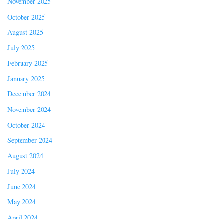
November 2025
October 2025
August 2025
July 2025
February 2025
January 2025
December 2024
November 2024
October 2024
September 2024
August 2024
July 2024
June 2024
May 2024
April 2024