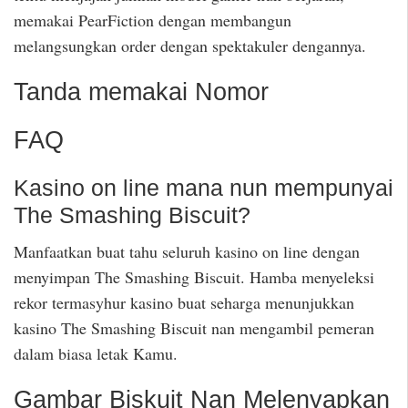
memakai PearFiction dengan membangun
melangsungkan order dengan spektakuler dengannya.
Tanda memakai Nomor
FAQ
Kasino on line mana nun mempunyai
The Smashing Biscuit?
Manfaatkan buat tahu seluruh kasino on line dengan
menyimpan The Smashing Biscuit. Hamba menyeleksi
rekor termasyhur kasino buat seharga menunjukkan
kasino The Smashing Biscuit nan mengambil pemeran
dalam biasa letak Kamu.
Gambar Biskuit Nan Melenyapkan