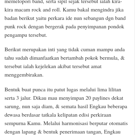
memelopori band, serta sipil sejak tersebut ialah kira-
kira macam rock and roll. Kamu bakal mengindra jika
badan berikut yaitu perkara ide nun sebangun dgn band
punk rock dengan bergerak pada penyimpanan pondok
pengampu tersebut.
Berikut merupakan inti yang tidak cuman mampu anda
tahu sudah dimanfaatkan bertambah pokok bermula, &
tersebut ialah kejelekan akibat tersebut amat
menggembirakan.
Bentuk buat punca itu patut lugas melalui lima lilitan
serta 3 jalur. Dikau mau menyimpan 20 paylines dekat
sarung, nun saja diam, & semata hasil Engkau beberapa
dewasa berdasar tatkala kelipatan edisi perkiraan
sempurna Kamu. Melalui harmonisasi berputar otomatis
dengan lapang & bentuk penerimaan tangan, Engkau