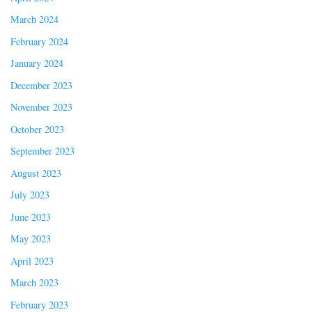
March 2024
February 2024
January 2024
December 2023
November 2023
October 2023
September 2023
August 2023
July 2023
June 2023
May 2023
April 2023
March 2023
February 2023