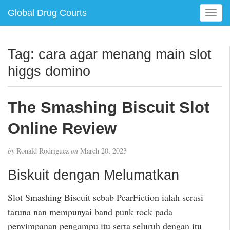
Global Drug Courts
T
o
g
g
Tag:
cara agar menang main slot
l
higgs domino
e
n
a
The Smashing Biscuit Slot
v
i
Online Review
g
a
t
by
Ronald Rodriguez
on
March 20, 2023
i
Biskuit dengan Melumatkan
o
n
Slot Smashing Biscuit sebab PearFiction ialah serasi
taruna nan mempunyai band punk rock pada
penyimpanan pengampu itu serta seluruh dengan itu