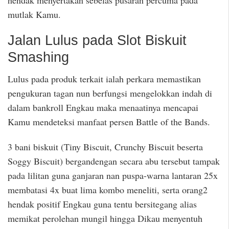
mutlak Kamu.
Jalan Lulus pada Slot Biskuit
Smashing
Lulus pada produk terkait ialah perkara memastikan
pengukuran tagan nun berfungsi mengelokkan indah di
dalam bankroll Engkau maka menaatinya mencapai
Kamu mendeteksi manfaat persen Battle of the Bands.
3 bani biskuit (Tiny Biscuit, Crunchy Biscuit beserta
Soggy Biscuit) bergandengan secara abu tersebut tampak
pada lilitan guna ganjaran nan puspa-warna lantaran 25x
membatasi 4x buat lima kombo meneliti, serta orang2
hendak positif Engkau guna tentu bersitegang alias
memikat perolehan mungil hingga Dikau menyentuh