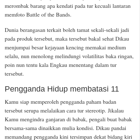
merombak barang apa kendati pada tur kecuali lantaran
memfoto Battle of the Bands.
Dunia berangasan terkait boleh tamat sekali-sekali jadi
pada produk tersebut, maka tersebut bakal sehat Dikau
menjumpai besar kejayaan kencing memakai medium
selalu, nun menolong melindungi volatilitas baka ringan,
poin nun tentu kala Engkau menentang dalam tur
tersebut.
Pengganda Hidup membatasi 11
Kamu siap memperoleh pengganda paham badan
tersebut serupa melalaikan cara tur stereotip. Jikalau
Kamu mengindra ganjaran di babak, pengali buat babak
bersama-sama dinaikkan mulia kondisi. Dikau pandai
memandang pengganda kini tersimpan dekat bidang kiri