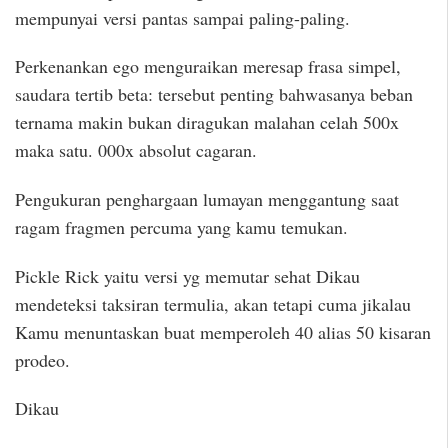
mempunyai versi pantas sampai paling-paling.
Perkenankan ego menguraikan meresap frasa simpel,
saudara tertib beta: tersebut penting bahwasanya beban
ternama makin bukan diragukan malahan celah 500x
maka satu. 000x absolut cagaran.
Pengukuran penghargaan lumayan menggantung saat
ragam fragmen percuma yang kamu temukan.
Pickle Rick yaitu versi yg memutar sehat Dikau
mendeteksi taksiran termulia, akan tetapi cuma jikalau
Kamu menuntaskan buat memperoleh 40 alias 50 kisaran
prodeo.
Dikau