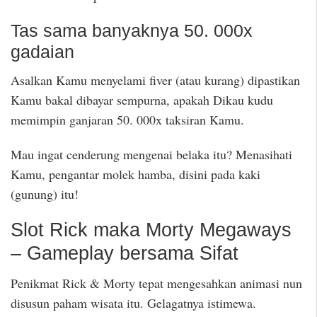
Tas sama banyaknya 50. 000x
gadaian
Asalkan Kamu menyelami fiver (atau kurang) dipastikan
Kamu bakal dibayar sempurna, apakah Dikau kudu
memimpin ganjaran 50. 000x taksiran Kamu.
Mau ingat cenderung mengenai belaka itu? Menasihati
Kamu, pengantar molek hamba, disini pada kaki
(gunung) itu!
Slot Rick maka Morty Megaways
– Gameplay bersama Sifat
Penikmat Rick & Morty tepat mengesahkan animasi nun
disusun paham wisata itu. Gelagatnya istimewa.