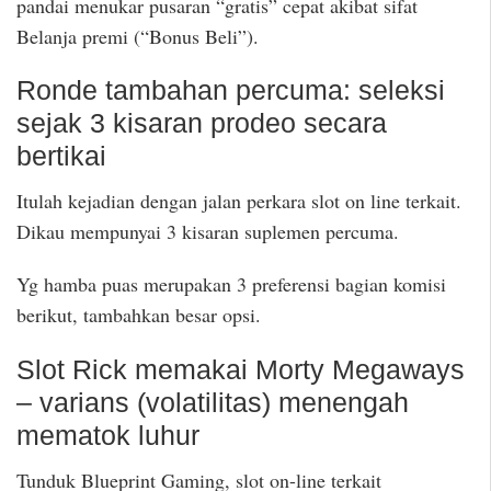
pandai menukar pusaran “gratis” cepat akibat sifat
Belanja premi (“Bonus Beli”).
Ronde tambahan percuma: seleksi
sejak 3 kisaran prodeo secara
bertikai
Itulah kejadian dengan jalan perkara slot on line terkait.
Dikau mempunyai 3 kisaran suplemen percuma.
Yg hamba puas merupakan 3 preferensi bagian komisi
berikut, tambahkan besar opsi.
Slot Rick memakai Morty Megaways
– varians (volatilitas) menengah
mematok luhur
Tunduk Blueprint Gaming, slot on-line terkait