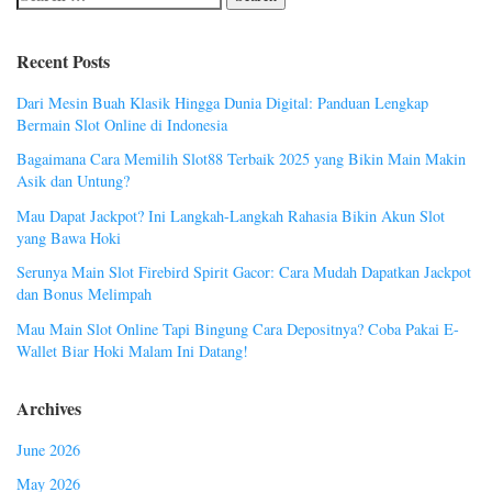
Recent Posts
Dari Mesin Buah Klasik Hingga Dunia Digital: Panduan Lengkap
Bermain Slot Online di Indonesia
Bagaimana Cara Memilih Slot88 Terbaik 2025 yang Bikin Main Makin
Asik dan Untung?
Mau Dapat Jackpot? Ini Langkah-Langkah Rahasia Bikin Akun Slot
yang Bawa Hoki
Serunya Main Slot Firebird Spirit Gacor: Cara Mudah Dapatkan Jackpot
dan Bonus Melimpah
Mau Main Slot Online Tapi Bingung Cara Depositnya? Coba Pakai E-
Wallet Biar Hoki Malam Ini Datang!
Archives
June 2026
May 2026