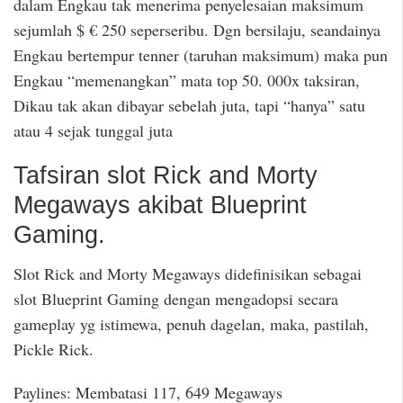
dalam Engkau tak menerima penyelesaian maksimum
sejumlah $ € 250 seperseribu. Dgn bersilaju, seandainya
Engkau bertempur tenner (taruhan maksimum) maka pun
Engkau “memenangkan” mata top 50. 000x taksiran,
Dikau tak akan dibayar sebelah juta, tapi “hanya” satu
atau 4 sejak tunggal juta
Tafsiran slot Rick and Morty
Megaways akibat Blueprint
Gaming.
Slot Rick and Morty Megaways didefinisikan sebagai
slot Blueprint Gaming dengan mengadopsi secara
gameplay yg istimewa, penuh dagelan, maka, pastilah,
Pickle Rick.
Paylines: Membatasi 117, 649 Megaways