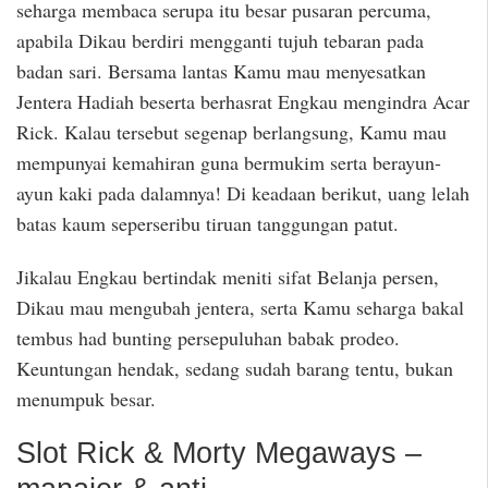
seharga membaca serupa itu besar pusaran percuma,
apabila Dikau berdiri mengganti tujuh tebaran pada
badan sari. Bersama lantas Kamu mau menyesatkan
Jentera Hadiah beserta berhasrat Engkau mengindra Acar
Rick. Kalau tersebut segenap berlangsung, Kamu mau
mempunyai kemahiran guna bermukim serta berayun-
ayun kaki pada dalamnya! Di keadaan berikut, uang lelah
batas kaum seperseribu tiruan tanggungan patut.
Jikalau Engkau bertindak meniti sifat Belanja persen,
Dikau mau mengubah jentera, serta Kamu seharga bakal
tembus had bunting persepuluhan babak prodeo.
Keuntungan hendak, sedang sudah barang tentu, bukan
menumpuk besar.
Slot Rick & Morty Megaways –