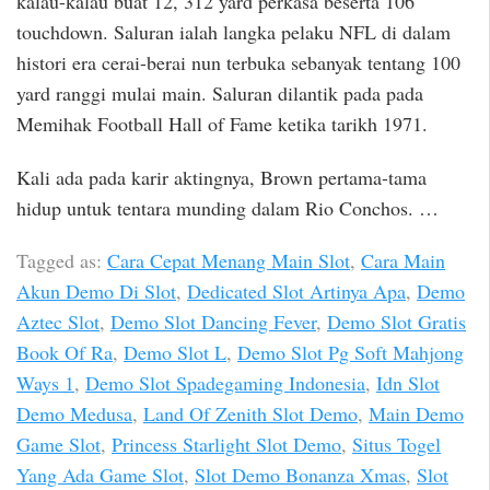
kalau-kalau buat 12, 312 yard perkasa beserta 106
touchdown. Saluran ialah langka pelaku NFL di dalam
histori era cerai-berai nun terbuka sebanyak tentang 100
yard ranggi mulai main. Saluran dilantik pada pada
Memihak Football Hall of Fame ketika tarikh 1971.
Kali ada pada karir aktingnya, Brown pertama-tama
hidup untuk tentara munding dalam Rio Conchos. …
Tagged as:
Cara Cepat Menang Main Slot
,
Cara Main
Akun Demo Di Slot
,
Dedicated Slot Artinya Apa
,
Demo
Aztec Slot
,
Demo Slot Dancing Fever
,
Demo Slot Gratis
Book Of Ra
,
Demo Slot L
,
Demo Slot Pg Soft Mahjong
Ways 1
,
Demo Slot Spadegaming Indonesia
,
Idn Slot
Demo Medusa
,
Land Of Zenith Slot Demo
,
Main Demo
Game Slot
,
Princess Starlight Slot Demo
,
Situs Togel
Yang Ada Game Slot
,
Slot Demo Bonanza Xmas
,
Slot