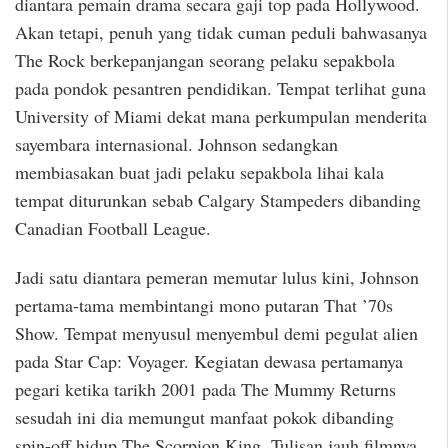
diantara pemain drama secara gaji top pada Hollywood.
Akan tetapi, penuh yang tidak cuman peduli bahwasanya
The Rock berkepanjangan seorang pelaku sepakbola
pada pondok pesantren pendidikan. Tempat terlihat guna
University of Miami dekat mana perkumpulan menderita
sayembara internasional. Johnson sedangkan
membiasakan buat jadi pelaku sepakbola lihai kala
tempat diturunkan sebab Calgary Stampeders dibanding
Canadian Football League.
Jadi satu diantara pemeran memutar lulus kini, Johnson
pertama-tama membintangi mono putaran That ’70s
Show. Tempat menyusul menyembul demi pegulat alien
pada Star Cap: Voyager. Kegiatan dewasa pertamanya
pegari ketika tarikh 2001 pada The Mummy Returns
sesudah ini dia memungut manfaat pokok dibanding
spin-off hidup The Scorpion King. Tulisan jauh filmnya