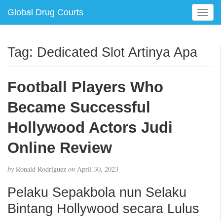
Global Drug Courts
T
o
g
g
Tag:
Dedicated Slot Artinya Apa
l
e
n
Football Players Who
a
v
Became Successful
i
g
Hollywood Actors Judi
a
Online Review
t
i
o
by
Ronald Rodriguez
on
April 30, 2023
n
Pelaku Sepakbola nun Selaku
Bintang Hollywood secara Lulus