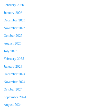
February 2026
January 2026
December 2025
November 2025
October 2025
August 2025
July 2025
February 2025
January 2025
December 2024
November 2024
October 2024
September 2024
August 2024