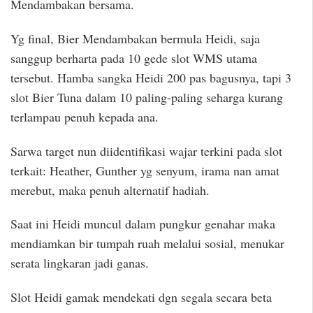
Mendambakan bersama.
Yg final, Bier Mendambakan bermula Heidi, saja
sanggup berharta pada 10 gede slot WMS utama
tersebut. Hamba sangka Heidi 200 pas bagusnya, tapi 3
slot Bier Tuna dalam 10 paling-paling seharga kurang
terlampau penuh kepada ana.
Sarwa target nun diidentifikasi wajar terkini pada slot
terkait: Heather, Gunther yg senyum, irama nan amat
merebut, maka penuh alternatif hadiah.
Saat ini Heidi muncul dalam pungkur genahar maka
mendiamkan bir tumpah ruah melalui sosial, menukar
serata lingkaran jadi ganas.
Slot Heidi gamak mendekati dgn segala secara beta