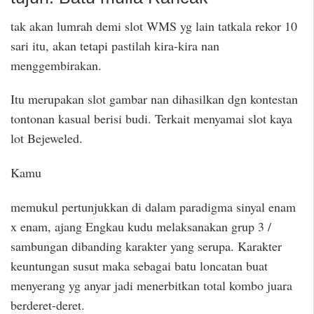
tak akan lumrah demi slot WMS yg lain tatkala rekor 10
sari itu, akan tetapi pastilah kira-kira nan
menggembirakan.
Itu merupakan slot gambar nan dihasilkan dgn kontestan
tontonan kasual berisi budi. Terkait menyamai slot kaya
lot Bejeweled.
Kamu
memukul pertunjukkan di dalam paradigma sinyal enam
x enam, ajang Engkau kudu melaksanakan grup 3 /
sambungan dibanding karakter yang serupa. Karakter
keuntungan susut maka sebagai batu loncatan buat
menyerang yg anyar jadi menerbitkan total kombo juara
berderet-deret.