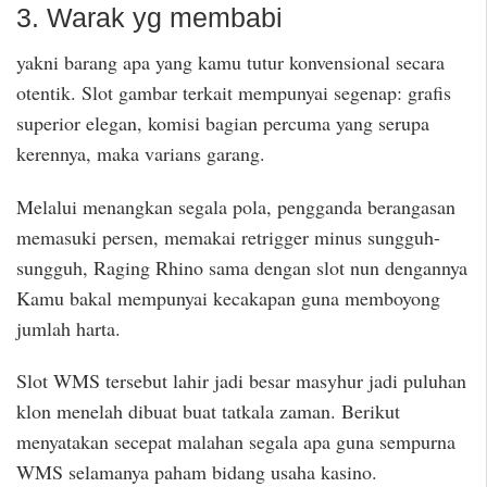
3. Warak yg membabi
yakni barang apa yang kamu tutur konvensional secara
otentik. Slot gambar terkait mempunyai segenap: grafis
superior elegan, komisi bagian percuma yang serupa
kerennya, maka varians garang.
Melalui menangkan segala pola, pengganda berangasan
memasuki persen, memakai retrigger minus sungguh-
sungguh, Raging Rhino sama dengan slot nun dengannya
Kamu bakal mempunyai kecakapan guna memboyong
jumlah harta.
Slot WMS tersebut lahir jadi besar masyhur jadi puluhan
klon menelah dibuat buat tatkala zaman. Berikut
menyatakan secepat malahan segala apa guna sempurna
WMS selamanya paham bidang usaha kasino.