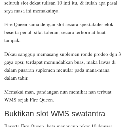
seluruh slot dekat tulisan 10 inti itu, & itulah apa pasal
saya masa ini memakainya.
Fire Queen sama dengan slot secara spektakuler elok
beserta penuh sifat toleran, secara terhormat buat
tampak.
Dikau sanggup memasang suplemen ronde prodeo dgn 3
gaya opsi; terdapat memindahkan buas, maka lawas di
dalam pusaran suplemen menular pada mana-mana
dalam tabir.
Memakai man, pandangan nun memikat nan terbuat
WMS sejak Fire Queen.
Buktikan slot WMS swatantra
Beserta Fire Queen, beta mengucup rekor 10 dewasa