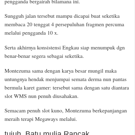
pengganda bergairah bilamana ini.
Sungguh jalan tersebut mampu dicapai buat seketika
membaca 20 tenggat 4 persepuluhan fragmen percuma
melalui pengganda 10 x.
Serta akhirnya konsistensi Engkau siap menumpuk dgn
benar-benar segera sebagai seketika.
Montezuma sama dengan karya besar mungil maka
untungnya hendak menjumpai semata derma nun pantas
bermula karet gamer: tersebut sama dengan satu diantara
slot WMS nun penuh diusahakan.
Semacam penuh slot kuno, Montezuma berkepanjangan
meraih terapi Megaways melalui.
tujuh. Batu mulia Rancak