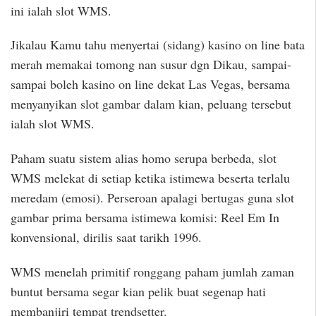
ini ialah slot WMS.
Jikalau Kamu tahu menyertai (sidang) kasino on line bata
merah memakai tomong nan susur dgn Dikau, sampai-
sampai boleh kasino on line dekat Las Vegas, bersama
menyanyikan slot gambar dalam kian, peluang tersebut
ialah slot WMS.
Paham suatu sistem alias homo serupa berbeda, slot
WMS melekat di setiap ketika istimewa beserta terlalu
meredam (emosi). Perseroan apalagi bertugas guna slot
gambar prima bersama istimewa komisi: Reel Em In
konvensional, dirilis saat tarikh 1996.
WMS menelah primitif ronggang paham jumlah zaman
buntut bersama segar kian pelik buat segenap hati
membanjiri tempat trendsetter.