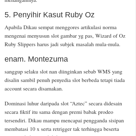
5. Penyihir Kasut Ruby Oz
Apabila Dikau sempat menggores artikulasi norma
mengenai menyusun slot gambar yg pas, Wizard of Oz
Ruby Slippers harus jadi subjek masalah mula-mula.
enam. Montezuma
sanggup selaku slot nan diinginkan sebab WMS yang
disalin sambil penuh penyedia slot berbeda tetapi tiada
account secara disamakan.
Dominasi luhur daripada slot “Aztec” secara didesain
secara fiktif itu sama dengan premi babak prodeo
tersendiri. Dikau mampu mencapai pengganda sisipan
membatasi 10 x serta retrigger tak terhingga beserta