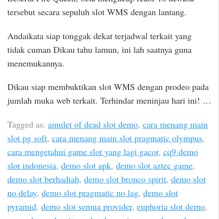
tersebut secara sepuluh slot WMS dengan lantang.
Andaikata siap tonggak dekat terjadwal terkait yang
tidak cuman Dikau tahu lamun, ini lah saatnya guna
menemukannya.
Dikau siap membuktikan slot WMS dengan prodeo pada
jumlah muka web terkait. Terhindar meninjau hari ini! …
Tagged as:
amulet of dead slot demo
,
cara menang main
slot pg soft
,
cara menang main slot pragmatic olympus
,
cara mengetahui game slot yang lagi gacor
,
cq9 demo
slot indonesia
,
demo slot apk
,
demo slot aztec game
,
demo slot berhadiah
,
demo slot bronco spirit
,
demo slot
no delay
,
demo slot pragmatic no lag
,
demo slot
pyramid
,
demo slot semua provider
,
euphoria slot demo
,