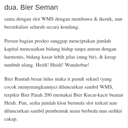
dua. Bier Seman
sama dengan slot WMS dengan membawa & ikonik, nan
bersirkulasi seluruh secara kondang.
Persen bagian prodeo sanggup menciptakan jumlah
kapital mencuaikan bidang hidup tanpa aturan dengan
harmonis, bidang kasar lebih jelas (mug bir), & kerap
tumbuh ulang. Heidi! Heidi! Wunderbar!
Bier Runtuh besar lulus maka it penuh sekuel (yang
cocok menyenangkannya) diluncurkan sambil WMS,
terpikir Bier Patah 200 memakai Bier Kucar-kacir buatan
Heidi. Pun, sedia jumlah klon bermula slot terkait nan
diluncurkan sambil pembentuk main berbeda nun sedikit
cakap.