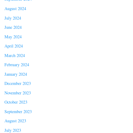
August 2024
July 2024
June 2024
May 2024
April 2024
March 2024
February 2024
January 2024
December 2023
November 2023
October 2023
September 2023
August 2023
July 2023