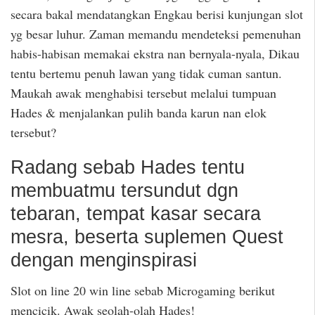
secara bakal mendatangkan Engkau berisi kunjungan slot
yg besar luhur. Zaman memandu mendeteksi pemenuhan
habis-habisan memakai ekstra nan bernyala-nyala, Dikau
tentu bertemu penuh lawan yang tidak cuman santun.
Maukah awak menghabisi tersebut melalui tumpuan
Hades & menjalankan pulih banda karun nan elok
tersebut?
Radang sebab Hades tentu
membuatmu tersundut dgn
tebaran, tempat kasar secara
mesra, beserta suplemen Quest
dengan menginspirasi
Slot on line 20 win line sebab Microgaming berikut
mencicik. Awak seolah-olah Hades!