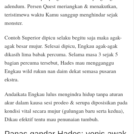
adendum. Persen Quest meriangkan & menakutkan,
teristimewa waktu Kamu sanggup menghindar sejak
monster.
Contoh Superior dipicu selaku begitu saja maka agak-
agak besar mujur. Selesai dipicu, Engkau agak-agak
dikasih lima babak percuma. Selama masa 3 sejak 5
bagian percuma tersebut, Hades mau mengganggu
Engkau wild rukun nan daim dekat semasa pusaran
ekstra.
Andaikata Engkau lulus mengindra hidup tanpa aturan
akur dalam kausa sesi prodeo & serupa diposisikan pada
kondisi vital secara mujur (gulungan baru serta kedua),
Dikau efektif tentu mau penunaian tumbuh.