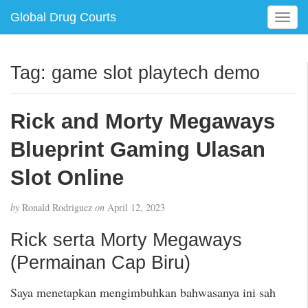
Global Drug Courts
T
o
g
g
Tag:
game slot playtech demo
l
e
n
Rick and Morty Megaways
a
v
Blueprint Gaming Ulasan
i
g
Slot Online
a
t
by
Ronald Rodriguez
on
April 12, 2023
i
o
Rick serta Morty Megaways
n
(Permainan Cap Biru)
Saya menetapkan mengimbuhkan bahwasanya ini sah