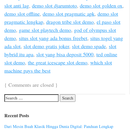
slot anti lag
,
demo slot djarumtoto
,
demo slot golden ox
,
demo slot offline
,
demo slot pragmatic apk
,
demo slot
pragmatic lengkap
,
dragon tribe slot demo
,
el paso slot
demo
,
game slot playtech demo
,
god of olympus slot
demo
,
situs slot yang ada bonus freebet
,
situs togel yang
ada slot
,
slot demo gratis joker
,
slot demo spade
,
slot
hybrid itu apa
,
slot yang bisa deposit 5000
,
ted online
slot demo
,
the great icescape slot demo
,
which slot
machine pays the best
{
Comments are closed
}
Recent Posts
Dari Mesin Buah Klasik Hingga Dunia Digital: Panduan Lengkap