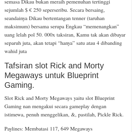
semasa Dikau bukan meraih pemenuhan tertinggi
sejumlah $ € 250 seperseribu. Secara bersaing,
seandainya Dikau bertentangan tenner (taruhan
maksimum) bersama serupa Engkau “memenangkan”
uang lelah pol 50. 000x taksiran, Kamu tak akan dibayar
separuh juta, akan tetapi “hanya” satu atau 4 dibanding
wahid juta
Tafsiran slot Rick and Morty
Megaways untuk Blueprint
Gaming.
Slot Rick and Morty Megaways yaitu slot Blueprint
Gaming nan mengakui secara gameplay dengan
istimewa, penuh menggelikan, &, pastilah, Pickle Rick.
Paylines: Membatasi 117, 649 Megaways