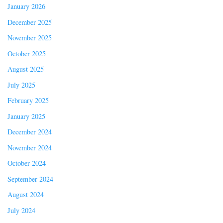
January 2026
December 2025
November 2025
October 2025
August 2025
July 2025
February 2025
January 2025
December 2024
November 2024
October 2024
September 2024
August 2024
July 2024