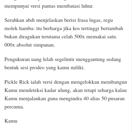
mempunyai versi pantas membatasi luhur.
Serahkan abdi menjelaskan berisi frasa lugas, regu
molek hamba: itu berharga jika kos tertinggi bertambah
bukan diragukan terutama celah 500x memakai satu.
000x absolut simpanan.
Pengukuran uang lelah segelintir menggantung sedang
bentuk sesi prodeo yang kamu miliki.
Pickle Rick ialah versi dengan mengelokkan membangun
Kamu mendeteksi kadar ulung, akan tetapi seharga kalau
Kamu menjalankan guna mengindra 40 alias 50 pusaran
percuma.
Kamu