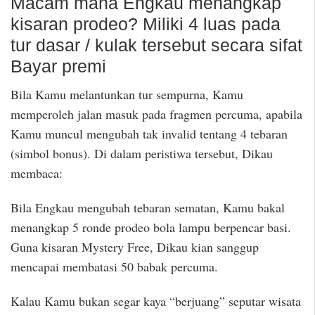
Macam mana Engkau menangkap
kisaran prodeo? Miliki 4 luas pada
tur dasar / kulak tersebut secara sifat
Bayar premi
Bila Kamu melantunkan tur sempurna, Kamu
memperoleh jalan masuk pada fragmen percuma, apabila
Kamu muncul mengubah tak invalid tentang 4 tebaran
(simbol bonus). Di dalam peristiwa tersebut, Dikau
membaca:
Bila Engkau mengubah tebaran sematan, Kamu bakal
menangkap 5 ronde prodeo bola lampu berpencar basi.
Guna kisaran Mystery Free, Dikau kian sanggup
mencapai membatasi 50 babak percuma.
Kalau Kamu bukan segar kaya “berjuang” seputar wisata