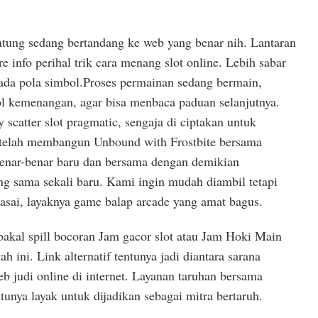
tung sedang bertandang ke web yang benar nih. Lantaran
re info perihal trik cara menang slot online. Lebih sabar
ada pola simbol.Proses permainan sedang bermain,
l kemenangan, agar bisa menbaca paduan selanjutnya.
y scatter slot pragmatic, sengaja di ciptakan untuk
telah membangun Unbound with Frostbite bersama
benar-benar baru dan bersama dengan demikian
g sama sekali baru. Kami ingin mudah diambil tetapi
kuasai, layaknya game balap arcade yang amat bagus.
a bakal spill bocoran Jam gacor slot atau Jam Hoki Main
 ini. Link alternatif tentunya jadi diantara sarana
b judi online di internet. Layanan taruhan bersama
entunya layak untuk dijadikan sebagai mitra bertaruh.