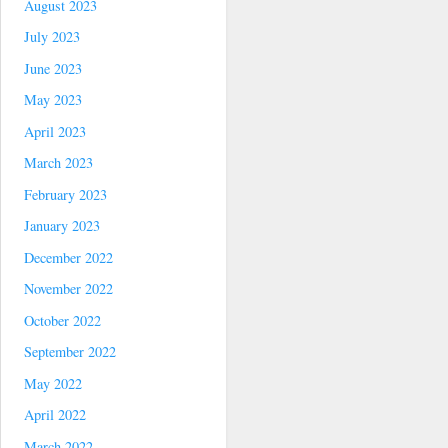
August 2023
July 2023
June 2023
May 2023
April 2023
March 2023
February 2023
January 2023
December 2022
November 2022
October 2022
September 2022
May 2022
April 2022
March 2022