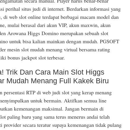
pengamatan secara manual. Player harus benar-benar
i perihal situs judi di internet. Berdarkan informasi yang
, di web slot online terdapat berbagai macam model dan
line, mulai berasal dari akun VIP, akun maxwin, akun
lden Arowana Higgs Domino merupakan sebuah slot
omino untuk bisa kalian mainkan dengan mudah. PGSOFT
vider mesin slot mudah menang virtual bersama rating
ki bonus jackpot slot terbesar.
! Trik Dan Cara Main Slot Higgs
r Mudah Menang Full Kakek Biru
n persentasi RTP di web judi slot yang kerap menang
menyimpulkan untuk bermain. Aktifkan semua line
atkan kemenangan maksimal. Jangan bermain di
slot paling baru yang sama terus menerus andai telah
i provider secara teratur supaya kemenangan tidak pulang