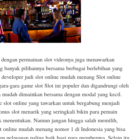
 dengan permainan slot videonya juga menawarkan
ng banyak pilihannya bersama berbagai berlebihan yang
k developer judi slot online mudah menang Slot online
ara-gara game slot Slot ini populer dan digandrungi oleh
a mudah dimainkan bersama dengan modal yang kecil.
e slot online yang tawarkan untuk bergabung menjadi
us slot menarik yang seringkali bikin para pemain
tuk menentukan. Namun jangan hingga salah memilih,
t online mudah menang nomor 1 di Indonesia yang bisa
 pelayanan paling baik bagi para membernya. Selain itu