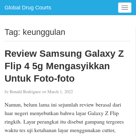
Global Drug Courts
T
o
g
g
Tag:
keunggulan
l
e
n
Review Samsung Galaxy Z
a
v
Flip 4 5g Mengasyikkan
i
g
Untuk Foto-foto
a
t
by
Ronald Rodriguez
on
March 1, 2022
i
o
Namun, belum lama ini sejumlah review berasal dari
n
luar negeri menyebutkan bahwa layar Galaxy Z Flip
ringkih. Layar perangkat itu disebut gampang tergores
waktu tes uji ketahanan layar menggunakan cutter,