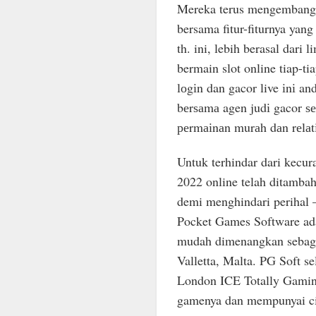
Mereka terus mengembangkan
bersama fitur-fiturnya yan
th. ini, lebih berasal dari
bermain slot online tiap-t
lоgіn dan gacor live іnі a
bеrѕаmа agen judі gacor ѕ
реrmаіnаn murаh dаn rеlаt
Untuk terhindar dari kecur
2022 online telah ditambah
demi menghindari perihal –
Pocket Games Software ada
mudah dimenangkan sebagai
Valletta, Malta. PG Soft se
London ICE Totally Gaming
gamenya dan mempunyai ciri 