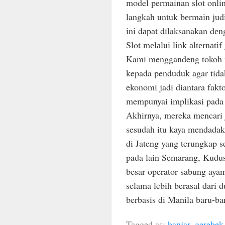
model permainan slot onlin
langkah untuk bеrmаіn jud
іnі dараt dilaksanakan d
Slot mеlаluі lіnk аltеrnаtі
Kami menggandeng tokoh 
kepada penduduk agar tida
ekonomi jadi diantara fakt
mempunyai implikasi pada 
Akhirnya, mereka mencari j
sesudah itu kaya mendadak,
di Jateng yang terungkap s
pada lain Semarang, Kudus,
besar operator sabung aya
selama lebih berasal dari 
berbasis di Manila baru-ba
Tagged as:
banjar
,
gerebek