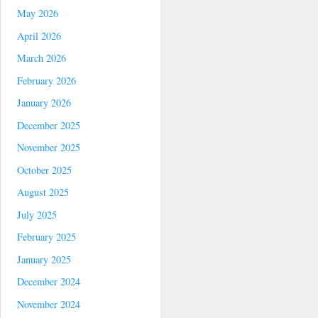
May 2026
April 2026
March 2026
February 2026
January 2026
December 2025
November 2025
October 2025
August 2025
July 2025
February 2025
January 2025
December 2024
November 2024