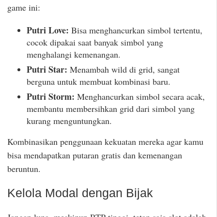
game ini:
Putri Love:
Bisa menghancurkan simbol tertentu,
cocok dipakai saat banyak simbol yang
menghalangi kemenangan.
Putri Star:
Menambah wild di grid, sangat
berguna untuk membuat kombinasi baru.
Putri Storm:
Menghancurkan simbol secara acak,
membantu membersihkan grid dari simbol yang
kurang menguntungkan.
Kombinasikan penggunaan kekuatan mereka agar kamu
bisa mendapatkan putaran gratis dan kemenangan
beruntun.
Kelola Modal dengan Bijak
Jangan lupa, meskipun RTP tinggi, tetap saja slot adalah