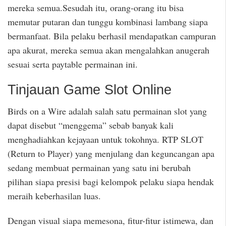
mereka semua.Sesudah itu, orang-orang itu bisa
memutar putaran dan tunggu kombinasi lambang siapa
bermanfaat. Bila pelaku berhasil mendapatkan campuran
apa akurat, mereka semua akan mengalahkan anugerah
sesuai serta paytable permainan ini.
Tinjauan Game Slot Online
Birds on a Wire adalah salah satu permainan slot yang
dapat disebut “menggema” sebab banyak kali
menghadiahkan kejayaan untuk tokohnya. RTP SLOT
(Return to Player) yang menjulang dan keguncangan apa
sedang membuat permainan yang satu ini berubah
pilihan siapa presisi bagi kelompok pelaku siapa hendak
meraih keberhasilan luas.
Dengan visual siapa memesona, fitur-fitur istimewa, dan