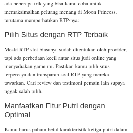
ada beberapa trik yang bisa kamu coba untuk
memaksimalkan peluang menang di Moon Princess,
terutama memperhatikan RTP-nya:
Pilih Situs dengan RTP Terbaik
Meski RTP slot biasanya sudah ditentukan oleh provider,
tapi ada perbedaan kecil antar situs judi online yang
menyediakan game ini. Pastikan kamu pilih situs
terpercaya dan transparan soal RTP yang mereka
tawarkan. Cari review dan testimoni pemain lain supaya
nggak salah pilih.
Manfaatkan Fitur Putri dengan
Optimal
Kamu harus paham betul karakteristik ketiga putri dalam