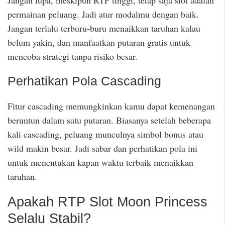
permainan peluang. Jadi atur modalmu dengan baik.
Jangan terlalu terburu-buru menaikkan taruhan kalau
belum yakin, dan manfaatkan putaran gratis untuk
mencoba strategi tanpa risiko besar.
Perhatikan Pola Cascading
Fitur cascading memungkinkan kamu dapat kemenangan
beruntun dalam satu putaran. Biasanya setelah beberapa
kali cascading, peluang munculnya simbol bonus atau
wild makin besar. Jadi sabar dan perhatikan pola ini
untuk menentukan kapan waktu terbaik menaikkan
taruhan.
Apakah RTP Slot Moon Princess
Selalu Stabil?