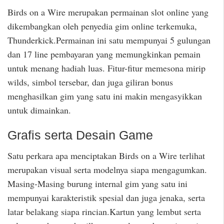
Birds on a Wire merupakan permainan slot online yang
dikembangkan oleh penyedia gim online terkemuka,
Thunderkick.Permainan ini satu mempunyai 5 gulungan
dan 17 line pembayaran yang memungkinkan pemain
untuk menang hadiah luas. Fitur-fitur memesona mirip
wilds, simbol tersebar, dan juga giliran bonus
menghasilkan gim yang satu ini makin mengasyikkan
untuk dimainkan.
Grafis serta Desain Game
Satu perkara apa menciptakan Birds on a Wire terlihat
merupakan visual serta modelnya siapa mengagumkan.
Masing-Masing burung internal gim yang satu ini
mempunyai karakteristik spesial dan juga jenaka, serta
latar belakang siapa rincian.Kartun yang lembut serta