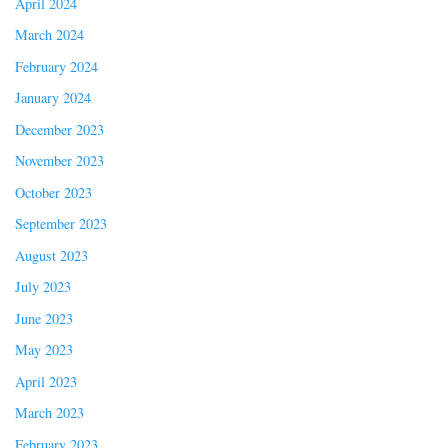
April 2024
March 2024
February 2024
January 2024
December 2023
November 2023
October 2023
September 2023
August 2023
July 2023
June 2023
May 2023
April 2023
March 2023
February 2023