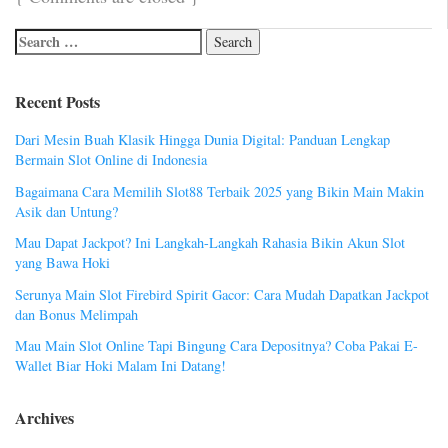
Recent Posts
Dari Mesin Buah Klasik Hingga Dunia Digital: Panduan Lengkap
Bermain Slot Online di Indonesia
Bagaimana Cara Memilih Slot88 Terbaik 2025 yang Bikin Main Makin
Asik dan Untung?
Mau Dapat Jackpot? Ini Langkah-Langkah Rahasia Bikin Akun Slot
yang Bawa Hoki
Serunya Main Slot Firebird Spirit Gacor: Cara Mudah Dapatkan Jackpot
dan Bonus Melimpah
Mau Main Slot Online Tapi Bingung Cara Depositnya? Coba Pakai E-
Wallet Biar Hoki Malam Ini Datang!
Archives