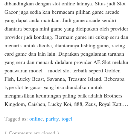
dibandingkan dengan slot online lainnya. Situs judi Slot
Gacor juga sedia kan bermacam pilihan game arcade
yang dapat anda mainkan. Judi game arcade sendiri
diantara berupa mini game yang diciptakan oleh provider
provider judi kondang. Bermain game ini cukup seru dan
menarik untuk dicoba, diantaranya fishing game, racing
card game dan lain lain. Dapatkan pengalaman taruhan
yang seru dan menarik didalam provider AE Slot melalui
penawaran model – model slot terbaik seperti Golden
Fish, Lucky Beast, Savanna, Treasure Island. Beberapa
type slot tergacor yang bisa diandalkan untuk
menghasilkan keuntungan paling baik adalah Brothers
Kingdom, Caishen, Lucky Koi, 888, Zeus, Royal Katt.…
Tagged as:
online
,
parlay
,
togel
{
Comments are closed
}