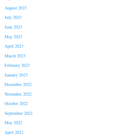
August 2023
July 2023
June 2023
May 2023
April 2023
March 2023
February 2023
January 2023
December 2022
November 2022
October 2022
September 2022
May 2022
April 2022