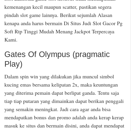
kemenangan kecil maupun scatter, pastikan segera
pindah slot game lainnya. Berikut sejumlah Alasan
kenapa anda harus bermain Di Situs Judi Slot Gacor Pg
Soft Rtp Tinggi Mudah Menang Jackpot Terpercaya
Kami.
Gates Of Olympus (pragmatic
Play)
Dalam spin win yang dilakukan jika muncul simbol
kucing emas bersama kelipatan 2x, maka keuntungan
yang diterima pemain dapat berlipat ganda. Tentu saja
tiap tiap putaran yang dimainkan dapat berikan penggali
yang semakin meningkat. Jadi cara agar anda bisa
mendapatkan bonus dan promo adalah anda kerap kerap
masuk ke situs dan bermain disini, anda dapat mendapat