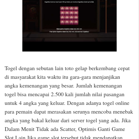
Togel dengan sebutan lain toto gelap berkembang cepat
di masyarakat kita waktu itu gara-gara menjanjikan
angka kemenangan yang besar. Jumlah kemenangan
togel bisa mencapai 2.500 kali jumlah nilai pasangan
untuk 4 angka yang keluar. Dengan adanya togel online
para pemain dapat merasakan serunya mencoba menebak
angka yang bakal keluar dari server togel yang ada. Jika
Dalam Menit Tidak ada Scatter, Optimis Ganti Game
Slot Lain.Jika game slot tersebut tidak mendapatkan