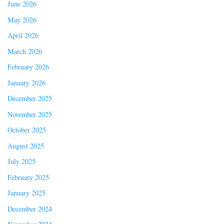
June 2026
May 2026
April 2026
March 2026
February 2026
January 2026
December 2025
November 2025
October 2025
August 2025
July 2025
February 2025
January 2025
December 2024