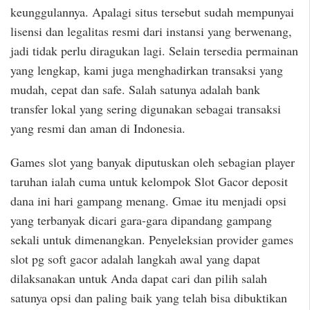
keunggulannya. Apalagi situs tersebut sudah mempunyai
lisensi dan legalitas resmi dari instansi yang berwenang,
jadi tidak perlu diragukan lagi. Selain tersedia permainan
yang lengkap, kami juga menghadirkan transaksi yang
mudah, cepat dan safe. Salah satunya adalah bank
transfer lokal yang sering digunakan sebagai transaksi
yang resmi dan aman di Indonesia.
Games slot yang banyak diputuskan oleh sebagian player
taruhan ialah cuma untuk kelompok Slot Gacor deposit
dana ini hari gampang menang. Gmae itu menjadi opsi
yang terbanyak dicari gara-gara dipandang gampang
sekali untuk dimenangkan. Penyeleksian provider games
slot pg soft gacor adalah langkah awal yang dapat
dilaksanakan untuk Anda dapat cari dan pilih salah
satunya opsi dan paling baik yang telah bisa dibuktikan