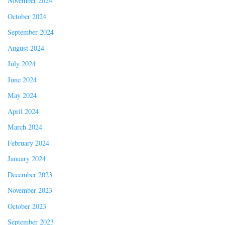
November 2024
October 2024
September 2024
August 2024
July 2024
June 2024
May 2024
April 2024
March 2024
February 2024
January 2024
December 2023
November 2023
October 2023
September 2023