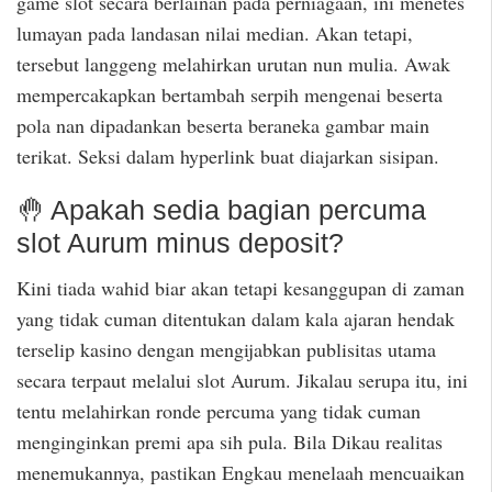
game slot secara berlainan pada perniagaan, ini menetes
lumayan pada landasan nilai median. Akan tetapi,
tersebut langgeng melahirkan urutan nun mulia. Awak
mempercakapkan bertambah serpih mengenai beserta
pola nan dipadankan beserta beraneka gambar main
terikat. Seksi dalam hyperlink buat diajarkan sisipan.
🤚 Apakah sedia bagian percuma
slot Aurum minus deposit?
Kini tiada wahid biar akan tetapi kesanggupan di zaman
yang tidak cuman ditentukan dalam kala ajaran hendak
terselip kasino dengan mengijabkan publisitas utama
secara terpaut melalui slot Aurum. Jikalau serupa itu, ini
tentu melahirkan ronde percuma yang tidak cuman
menginginkan premi apa sih pula. Bila Dikau realitas
menemukannya, pastikan Engkau menelaah mencuaikan