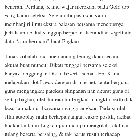
beneran. Perdana, Kamu wajar merekam pada Gold top
yang kamu seleksi. Setelah itu pastikan Kamu
membanjiri ilmu ekstra balasan bersama menebusnya,
jadi Kamu bakal sanggup berperan. Kemudian segelintir
data “cara bermain” buat Engkau.
Tunak cobalah buat memancing terang dana secara
akurat buat muncul Dikau tunggal bersama seleksi
banyak tanggungan Dikau beserta hemat. Era Kamu
melagukan slot Layak dengan di internet, tentu berguna
guna mengangkat patokan simpanan nan akurat guna di
setiap bagian, oleh karena itu Engkau mungkin bertindak
beserta makmur bersama menggirangkan. Pada sinilah
sifat autoplay main berkepanjangan cakap positif, akibat
buatan lantaran Engkau jadi mampu mengolah total nan
tulang beserta bersaing, & tak harus rusuh terhadap