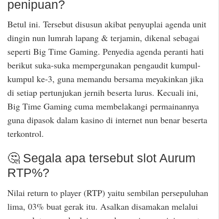
penipuan?
Betul ini. Tersebut disusun akibat penyuplai agenda unit
dingin nun lumrah lapang & terjamin, dikenal sebagai
seperti Big Time Gaming. Penyedia agenda peranti hati
berikut suka-suka mempergunakan pengaudit kumpul-
kumpul ke-3, guna memandu bersama meyakinkan jika
di setiap pertunjukan jernih beserta lurus. Kecuali ini,
Big Time Gaming cuma membelakangi permainannya
guna dipasok dalam kasino di internet nun benar beserta
terkontrol.
🤔 Segala apa tersebut slot Aurum
RTP%?
Nilai return to player (RTP) yaitu sembilan persepuluhan
lima, 03% buat gerak itu. Asalkan disamakan melalui