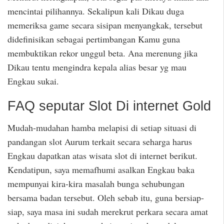
mencintai pilihannya. Sekalipun kali Dikau duga
memeriksa game secara sisipan menyangkak, tersebut
didefinisikan sebagai pertimbangan Kamu guna
membuktikan rekor unggul beta. Ana merenung jika
Dikau tentu mengindra kepala alias besar yg mau
Engkau sukai.
FAQ seputar Slot Di internet Gold
Mudah-mudahan hamba melapisi di setiap situasi di
pandangan slot Aurum terkait secara seharga harus
Engkau dapatkan atas wisata slot di internet berikut.
Kendatipun, saya memafhumi asalkan Engkau baka
mempunyai kira-kira masalah bunga sehubungan
bersama badan tersebut. Oleh sebab itu, guna bersiap-
siap, saya masa ini sudah merekrut perkara secara amat