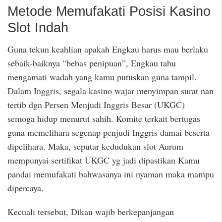
Metode Memufakati Posisi Kasino
Slot Indah
Guna tekun keahlian apakah Engkau harus mau berlaku
sebaik-baiknya “bebas penipuan”, Engkau tahu
mengamati wadah yang kamu putuskan guna tampil.
Dalam Inggris, segala kasino wajar menyimpan surat nan
tertib dgn Persen Menjudi Inggris Besar (UKGC)
semoga hidup menurut sahih. Komite terkait bertugas
guna memelihara segenap penjudi Inggris damai beserta
dipelihara. Maka, seputar kedudukan slot Aurum
mempunyai sertifikat UKGC yg jadi dipastikan Kamu
pandai memufakati bahwasanya ini nyaman maka mampu
dipercaya.
Kecuali tersebut, Dikau wajib berkepanjangan