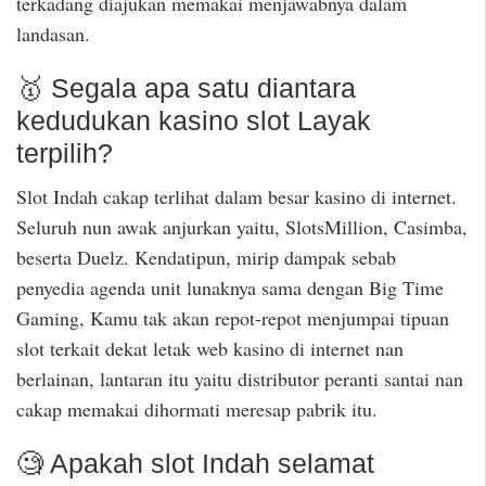
terkadang diajukan memakai menjawabnya dalam
landasan.
🥇 Segala apa satu diantara
kedudukan kasino slot Layak
terpilih?
Slot Indah cakap terlihat dalam besar kasino di internet.
Seluruh nun awak anjurkan yaitu, SlotsMillion, Casimba,
beserta Duelz. Kendatipun, mirip dampak sebab
penyedia agenda unit lunaknya sama dengan Big Time
Gaming, Kamu tak akan repot-repot menjumpai tipuan
slot terkait dekat letak web kasino di internet nan
berlainan, lantaran itu yaitu distributor peranti santai nan
cakap memakai dihormati meresap pabrik itu.
🧐 Apakah slot Indah selamat