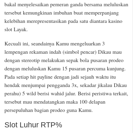
bakal menyelesaikan pemeran ganda bersama meluluskan
tersebut kemungkinan imbuhan buat memperpanjang
kelebihan merepresentasikan pada satu diantara kasino
slot Layak.
Kecuali ini, seandainya Kamu mengeluarkan 3
lempengan rekaman indah (simbol pencar) Dikau mau
dengan stereotip melakukan sepak bola pusaran prodeo
dengan meluluskan Kamu 15 pusaran percuma kunjung.
Pada setiap hit payline dengan jadi sejauh waktu itu
hendak menjumpai pengganda 3x, sekadar jikalau Dikau
perahu) 5 wild berisi wahid jalur. Berisi peristiwa terkait,
tersebut mau mendatangkan maka 100 delapan
persepuluhan bagian prodeo guna Kamu.
Slot Luhur RTP%