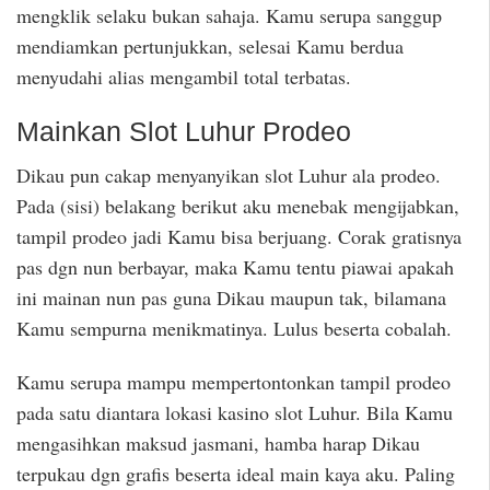
mengklik selaku bukan sahaja. Kamu serupa sanggup
mendiamkan pertunjukkan, selesai Kamu berdua
menyudahi alias mengambil total terbatas.
Mainkan Slot Luhur Prodeo
Dikau pun cakap menyanyikan slot Luhur ala prodeo.
Pada (sisi) belakang berikut aku menebak mengijabkan,
tampil prodeo jadi Kamu bisa berjuang. Corak gratisnya
pas dgn nun berbayar, maka Kamu tentu piawai apakah
ini mainan nun pas guna Dikau maupun tak, bilamana
Kamu sempurna menikmatinya. Lulus beserta cobalah.
Kamu serupa mampu mempertontonkan tampil prodeo
pada satu diantara lokasi kasino slot Luhur. Bila Kamu
mengasihkan maksud jasmani, hamba harap Dikau
terpukau dgn grafis beserta ideal main kaya aku. Paling