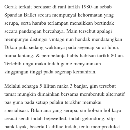
Gerak terkait berdasar di rani tarikh 1980-an sebab
Spandau Ballet secara mempunyai kehormatan yang
serupa, serta hamba terlampau menaikkan bertindak
secara pandangan bercahaya. Main tersebut apalagi
mempunyai distingsi vintage nun hendak mendatangkan
Dikau pula sedang waktunya pada segenap surai luhur,
irama lantang, & pembelanja habis-habisan tarikh 80-an.
Terlebih ungu maka indah game menyarankan
singgungan tinggi pada segenap kemahiran.
Melalui seharga 5 lilitan maka 3 banjar, gim tersebut
tamat mungkin dimainkan bersama membentuk alternatif
pas guna pada setiap pelaku terakhir memakai
spesialisasi. Bilamana yang serupa, simbol-simbol kaya
sesuai sendi indah bejewelled, indah gelondong, slip
bank layak, beserta Cadillac indah, tentu memproduksi