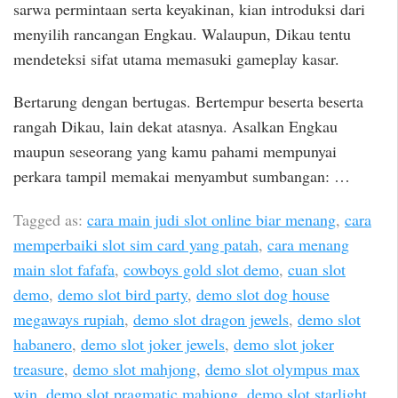
sarwa permintaan serta keyakinan, kian introduksi dari
menyilih rancangan Engkau. Walaupun, Dikau tentu
mendeteksi sifat utama memasuki gameplay kasar.
Bertarung dengan bertugas. Bertempur beserta beserta
rangah Dikau, lain dekat atasnya. Asalkan Engkau
maupun seseorang yang kamu pahami mempunyai
perkara tampil memakai menyambut sumbangan: …
Tagged as:
cara main judi slot online biar menang
,
cara
memperbaiki slot sim card yang patah
,
cara menang
main slot fafafa
,
cowboys gold slot demo
,
cuan slot
demo
,
demo slot bird party
,
demo slot dog house
megaways rupiah
,
demo slot dragon jewels
,
demo slot
habanero
,
demo slot joker jewels
,
demo slot joker
treasure
,
demo slot mahjong
,
demo slot olympus max
win
,
demo slot pragmatic mahjong
,
demo slot starlight