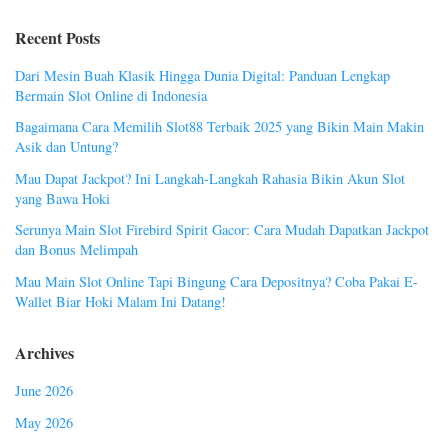
Recent Posts
Dari Mesin Buah Klasik Hingga Dunia Digital: Panduan Lengkap
Bermain Slot Online di Indonesia
Bagaimana Cara Memilih Slot88 Terbaik 2025 yang Bikin Main Makin
Asik dan Untung?
Mau Dapat Jackpot? Ini Langkah-Langkah Rahasia Bikin Akun Slot
yang Bawa Hoki
Serunya Main Slot Firebird Spirit Gacor: Cara Mudah Dapatkan Jackpot
dan Bonus Melimpah
Mau Main Slot Online Tapi Bingung Cara Depositnya? Coba Pakai E-
Wallet Biar Hoki Malam Ini Datang!
Archives
June 2026
May 2026