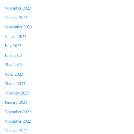
November 2023
October 2023
September 2023
August 2023
July 2023
June 2023
May 2023
April 2023
March 2023
February 2023
January 2023
December 2022
November 2022
October 2022