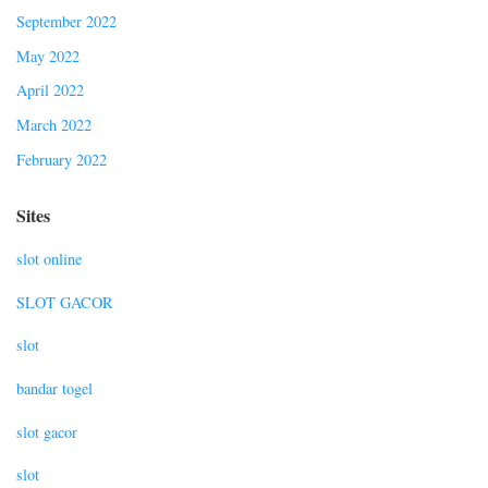
September 2022
May 2022
April 2022
March 2022
February 2022
Sites
slot online
SLOT GACOR
slot
bandar togel
slot gacor
slot