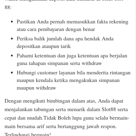
88:
Pastikan Anda pernah memasukkan fakta rekening
atau cara pembayaran dengan benar
Periksa balik jumlah dana apa hendak Anda
depositkan ataupun tarik
Pahami ketentuan dan juga ketentuan apa berjalan
guna tahapan simpanan serta withdraw
Hubungi customer layanan bila menderita rintangan
maupun kendala ketika mengakukan simpanan
maupun withdraw
Dengan mengikuti bimbingan dalam atas, Anda dapat
menjalankan tabungan serta menarik dalam Slot88 serta
cepat dan mudah.Tidak Boleh lupa guna selalu bermain-
main bersama arif serta bertanggung jawab respon.
Terlindungi bermain!…