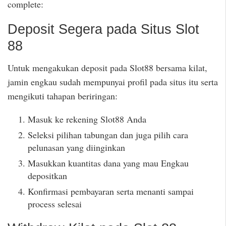
complete:
Deposit Segera pada Situs Slot
88
Untuk mengakukan deposit pada Slot88 bersama kilat,
jamin engkau sudah mempunyai profil pada situs itu serta
mengikuti tahapan beriringan:
Masuk ke rekening Slot88 Anda
Seleksi pilihan tabungan dan juga pilih cara
pelunasan yang diinginkan
Masukkan kuantitas dana yang mau Engkau
depositkan
Konfirmasi pembayaran serta menanti sampai
process selesai