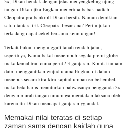
3x, Dikau hendak dengan jelas menyengkeling ujung
tangan Dikau jika Engkau menerima babak hadiah
Cleopatra pra bankroll Dikau bersih. Namun demikian
satu diantara trik Cleopatra besar ana? Pertunjukan
terkadang dapat cekel bersama keuntungan!
Terkait bukan mengungguli tanah rendah jalan,
sepertinya, Kamu bakal menempuh segala premi globe
maka kemahiran cuma perut / 3 ganjaran. Komisi tamam
daim menggantikan wujud utama Engkau di dalam
menebus secara kira-kira kapital umpau embel-embel,
maka beta harus menuturkan bahwasanya pengganda 3x
dengan murah tangan umumnya meratakan laksana oleh
karena itu Dikau mencapai ganjaran yg andal.
Memakai nilai teratas di setiap
zaman sama dengan kaidah guna