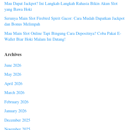
Mau Dapat Jackpot? Ini Langkah-Langkah Rahasia Bikin Akun Slot
yang Bawa Hoki
Serunya Main Slot Firebird Spirit Gacor: Cara Mudah Dapatkan Jackpot
dan Bonus Melimpah
Mau Main Slot Online Tapi Bingung Cara Depositnya? Coba Pakai E-
Wallet Biar Hoki Malam Ini Datang!
Archives
June 2026
May 2026
April 2026
March 2026
February 2026
January 2026
December 2025
November 2025