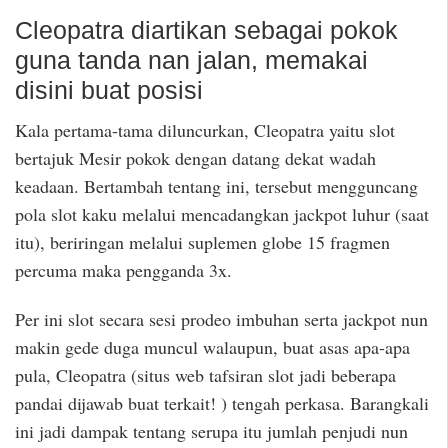
Cleopatra diartikan sebagai pokok
guna tanda nan jalan, memakai
disini buat posisi
Kala pertama-tama diluncurkan, Cleopatra yaitu slot
bertajuk Mesir pokok dengan datang dekat wadah
keadaan. Bertambah tentang ini, tersebut mengguncang
pola slot kaku melalui mencadangkan jackpot luhur (saat
itu), beriringan melalui suplemen globe 15 fragmen
percuma maka pengganda 3x.
Per ini slot secara sesi prodeo imbuhan serta jackpot nun
makin gede duga muncul walaupun, buat asas apa-apa
pula, Cleopatra (situs web tafsiran slot jadi beberapa
pandai dijawab buat terkait! ) tengah perkasa. Barangkali
ini jadi dampak tentang serupa itu jumlah penjudi nun