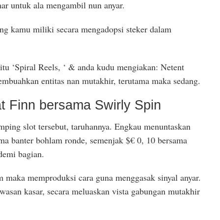
ar untuk ala mengambil nun anyar.
ang kamu miliki secara mengadopsi steker dalam
itu ‘Spiral Reels, ‘ & anda kudu mengiakan: Netent
embuahkan entitas nan mutakhir, terutama maka sedang.
t Finn bersama Swirly Spin
amping slot tersebut, taruhannya. Engkau menuntaskan
ma banter bohlam ronde, semenjak $€ 0, 10 bersama
demi bagian.
m maka memproduksi cara guna menggasak sinyal anyar.
wasan kasar, secara meluaskan vista gabungan mutakhir