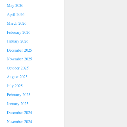
May 2026
April 2026
March 2026
February 2026
January 2026
December 2025
November 2025
October 2025
August 2025
July 2025
February 2025
January 2025
December 2024
November 2024