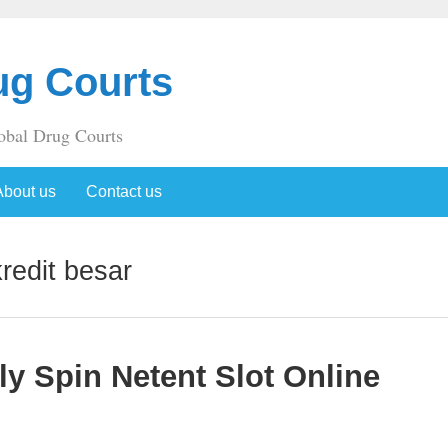
ug Courts
obal Drug Courts
About us
Contact us
redit besar
ly Spin Netent Slot Online