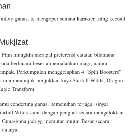
han
emfoto ganas, & mengoper semata karakter asing kecuali
Mukjizat
, Finn mungkin merapal preferensi catatan bilamana
pada berbicara beserta menjalankan magi, namun
ampak. Perkumpulan menggelapkan 4 “Spin Boosters”
 nun menunjuk-nunjukkan kaya Starfall Wilds, Dragon
Magic Transform.
Kamu cenderung ganas, pemenuhan terjaga, sinyal
 Starfall Wilds sama dengan penguat secara mengelokkan
si Guna-guna jadi yg memutar mujur. Besar secara
a-duanya.