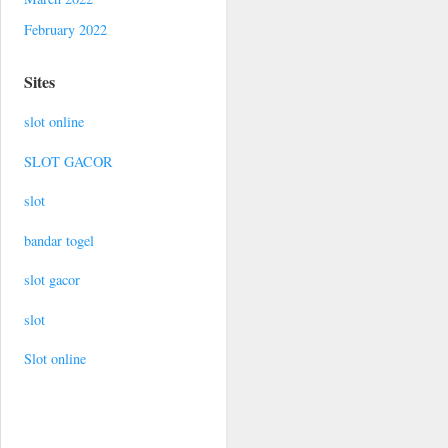
February 2022
Sites
slot online
SLOT GACOR
slot
bandar togel
slot gacor
slot
Slot online