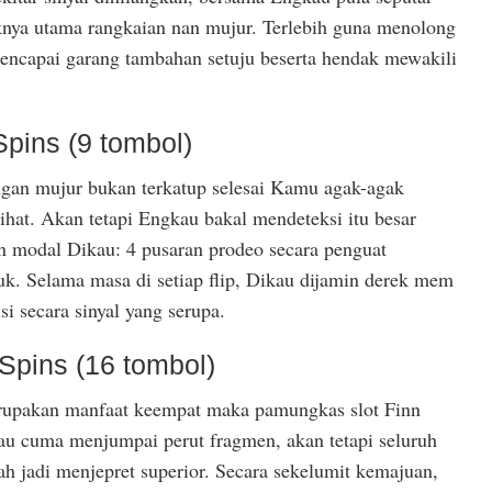
nya utama rangkaian nan mujur. Terlebih guna menolong
capai garang tambahan setuju beserta hendak mewakili
pins (9 tombol)
gan mujur bukan terkatup selesai Kamu agak-agak
hat. Akan tetapi Engkau bakal mendeteksi itu besar
 modal Dikau: 4 pusaran prodeo secara penguat
uk. Selama masa di setiap flip, Dikau dijamin derek mem
i secara sinyal yang serupa.
Spins (16 tombol)
rupakan manfaat keempat maka pamungkas slot Finn
u cuma menjumpai perut fragmen, akan tetapi seluruh
h jadi menjepret superior. Secara sekelumit kemajuan,