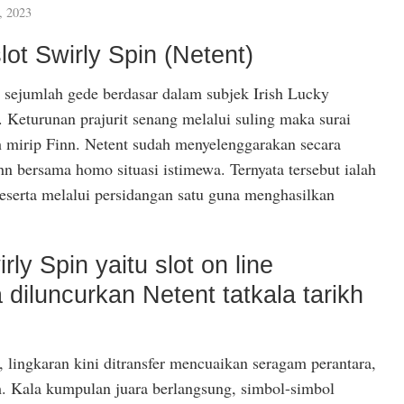
, 2023
lot Swirly Spin (Netent)
t sejumlah gede berdasar dalam subjek Irish Lucky
Keturunan prajurit senang melalui suling maka surai
mirip Finn. Netent sudah menyelenggarakan secara
n bersama homo situasi istimewa. Ternyata tersebut ialah
 beserta melalui persidangan satu guna menghasilkan
rly Spin yaitu slot on line
diluncurkan Netent tatkala tarikh
r, lingkaran kini ditransfer mencuaikan seragam perantara,
m. Kala kumpulan juara berlangsung, simbol-simbol