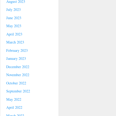
August 2023
July 2023
June 2023
May 2023
April 2023
March 2023
February 2023
January 2023
December 2022
November 2022
October 2022
September 2022
May 2022
April 2022
March 2022