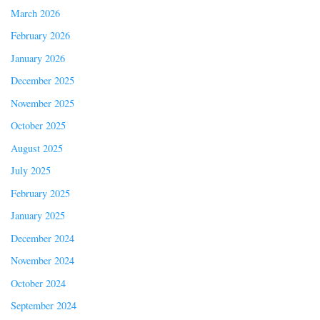
March 2026
February 2026
January 2026
December 2025
November 2025
October 2025
August 2025
July 2025
February 2025
January 2025
December 2024
November 2024
October 2024
September 2024