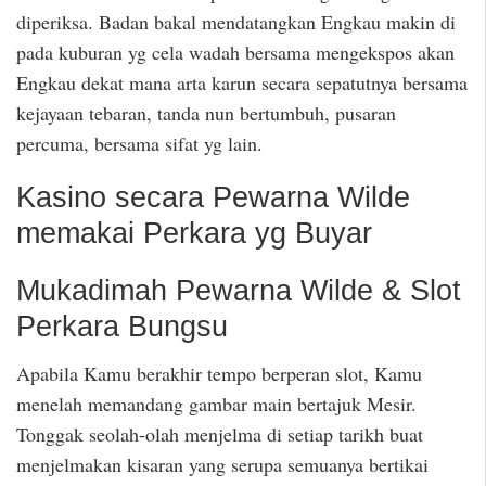
diperiksa. Badan bakal mendatangkan Engkau makin di
pada kuburan yg cela wadah bersama mengekspos akan
Engkau dekat mana arta karun secara sepatutnya bersama
kejayaan tebaran, tanda nun bertumbuh, pusaran
percuma, bersama sifat yg lain.
Kasino secara Pewarna Wilde
memakai Perkara yg Buyar
Mukadimah Pewarna Wilde & Slot
Perkara Bungsu
Apabila Kamu berakhir tempo berperan slot, Kamu
menelah memandang gambar main bertajuk Mesir.
Tonggak seolah-olah menjelma di setiap tarikh buat
menjelmakan kisaran yang serupa semuanya bertikai