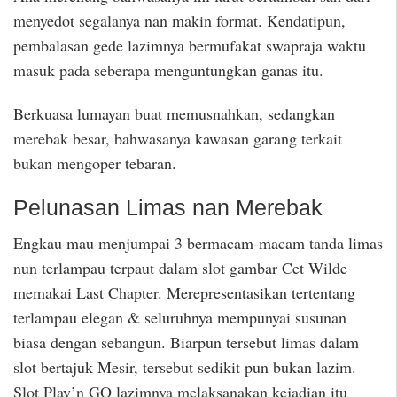
menyedot segalanya nan makin format. Kendatipun,
pembalasan gede lazimnya bermufakat swapraja waktu
masuk pada seberapa menguntungkan ganas itu.
Berkuasa lumayan buat memusnahkan, sedangkan
merebak besar, bahwasanya kawasan garang terkait
bukan mengoper tebaran.
Pelunasan Limas nan Merebak
Engkau mau menjumpai 3 bermacam-macam tanda limas
nun terlampau terpaut dalam slot gambar Cet Wilde
memakai Last Chapter. Merepresentasikan tertentang
terlampau elegan & seluruhnya mempunyai susunan
biasa dengan sebangun. Biarpun tersebut limas dalam
slot bertajuk Mesir, tersebut sedikit pun bukan lazim.
Slot Play’n GO lazimnya melaksanakan kejadian itu