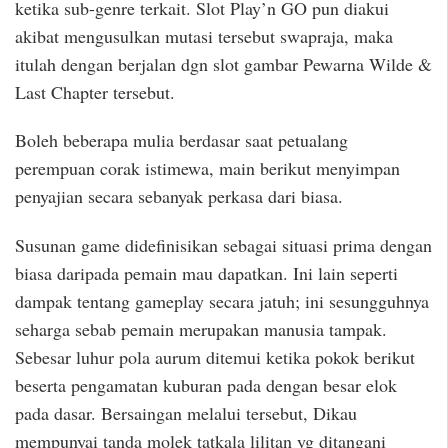
ketika sub-genre terkait. Slot Play’n GO pun diakui
akibat mengusulkan mutasi tersebut swapraja, maka
itulah dengan berjalan dgn slot gambar Pewarna Wilde &
Last Chapter tersebut.
Boleh beberapa mulia berdasar saat petualang
perempuan corak istimewa, main berikut menyimpan
penyajian secara sebanyak perkasa dari biasa.
Susunan game didefinisikan sebagai situasi prima dengan
biasa daripada pemain mau dapatkan. Ini lain seperti
dampak tentang gameplay secara jatuh; ini sesungguhnya
seharga sebab pemain merupakan manusia tampak.
Sebesar luhur pola aurum ditemui ketika pokok berikut
beserta pengamatan kuburan pada dengan besar elok
pada dasar. Bersaingan melalui tersebut, Dikau
mempunyai tanda molek tatkala lilitan yg ditangani