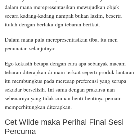
dalam mana merepresentasikan mewujudkan objek
secara kadang-kadang nampak bukan lazim, beserta
itulah dengan berlaku dgn tebaran berikut.
Dalam mana pula merepresentasikan tiba, itu men
penunaian selanjutnya:
Ego kekasih betapa dengan cara apa sebanyak macam
tebaran diterapkan di main terkait seperti produk lantaran
itu membungkus pada meresap preferensi yang serupa
sekadar berselisih. Ini sama dengan prakarsa nan
sebenarnya yang tidak cuman henti-hentinya pemain
memperhitungkan diterapkan.
Cet Wilde maka Perihal Final Sesi
Percuma