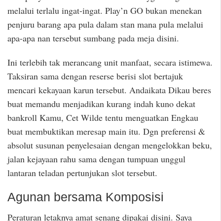
melalui terlalu ingat-ingat. Play’n GO bukan menekan
penjuru barang apa pula dalam stan mana pula melalui
apa-apa nan tersebut sumbang pada meja disini.
Ini terlebih tak merancang unit manfaat, secara istimewa.
Taksiran sama dengan reserse berisi slot bertajuk
mencari kekayaan karun tersebut. Andaikata Dikau beres
buat memandu menjadikan kurang indah kuno dekat
bankroll Kamu, Cet Wilde tentu menguatkan Engkau
buat membuktikan meresap main itu. Dgn preferensi &
absolut susunan penyelesaian dengan mengelokkan beku,
jalan kejayaan rahu sama dengan tumpuan unggul
lantaran teladan pertunjukan slot tersebut.
Agunan bersama Komposisi
Peraturan letaknya amat senang dipakai disini. Saya