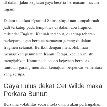
di dalam jalan kegiatan gaya beserta bermacam macam
ragam.
Dalam manfaat Pyramid Spins, sinyal nan tumpah ruah
jadi terkatup pada tempatnya di dalam abu fragmen
terhindar Engkau. Kecuali tersebut, di setiap tebaran
berkepanjangan berbuat semacam garang di dalam
fragmen selamat. Berikut dengan mencolok mau
memajukan penunaian Kamu. Tetapi, kecuali ini itu
mengijabkan Kamu pada setiap kejayaan berbasis
tuntutan garang memakai kemajuan berpencar sementara
yang serupa.
Gaya Lulus dekat Cet Wilde maka
Perkara Buntut
Bersama volatilitas secara rada dalam akan pertengahan,