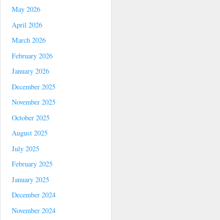
May 2026
April 2026
March 2026
February 2026
January 2026
December 2025
November 2025
October 2025
August 2025
July 2025
February 2025
January 2025
December 2024
November 2024