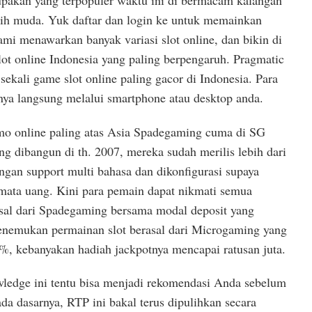
ih muda. Yuk daftar dan login ke untuk memainkan
ami menawarkan banyak variasi slot online, dan bikin di
slot online Indonesia yang paling berpengaruh. Pragmatic
ekali game slot online paling gacor di Indonesia. Para
ya langsung melalui smartphone atau desktop anda.
mo online paling atas Asia Spadegaming cuma di SG
g dibangun di th. 2007, mereka sudah merilis lebih dari
gan support multi bahasa dan dikonfigurasi supaya
ata uang. Kini para pemain dapat nikmati semua
asal dari Spadegaming bersama modal deposit yang
nemukan permainan slot berasal dari Microgaming yang
, kebanyakan hadiah jackpotnya mencapai ratusan juta.
owledge ini tentu bisa menjadi rekomendasi Anda sebelum
a dasarnya, RTP ini bakal terus dipulihkan secara