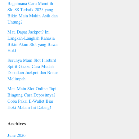
Bagaimana Cara Memilih
Slot88 Terbaik 2025 yang
Bikin Main Makin Asik dan
Untung?
Mau Dapat Jackpot? Ini
Langkah-Langkah Rahasia
Bikin Akun Slot yang Bawa
Hoki
Serunya Main Slot Firebird
Spirit Gacor: Cara Mudah
Dapatkan Jackpot dan Bonus
Melimpah
Mau Main Slot Online Tapi
Bingung Cara Depositnya?
Coba Pakai E-Wallet Biar
Hoki Malam Ini Datang!
Archives
June 2026