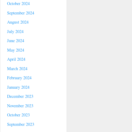
October 2024
September 2024
August 2024
July 2024
June 2024
May 2024
April 2024
March 2024
February 2024
January 2024
December 2023
November 2023
October 2023
September 2023