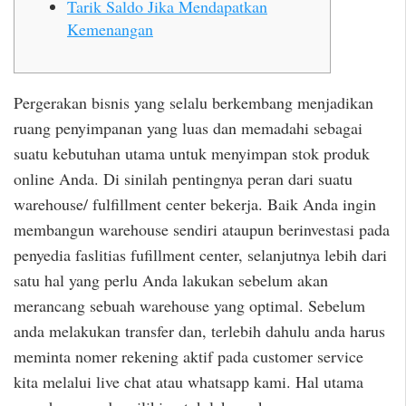
Tarik Saldo Jika Mendapatkan
Kemenangan
Pergerakan bisnis yang selalu berkembang menjadikan
ruang penyimpanan yang luas dan memadahi sebagai
suatu kebutuhan utama untuk menyimpan stok produk
online Anda. Di sinilah pentingnya peran dari suatu
warehouse/ fulfillment center bekerja. Baik Anda ingin
membangun warehouse sendiri ataupun berinvestasi pada
penyedia faslitias fufillment center, selanjutnya lebih dari
satu hal yang perlu Anda lakukan sebelum akan
merancang sebuah warehouse yang optimal. Sebelum
anda melakukan transfer dan, terlebih dahulu anda harus
meminta nomer rekening aktif pada customer service
kita melalui live chat atau whatsapp kami. Hal utama