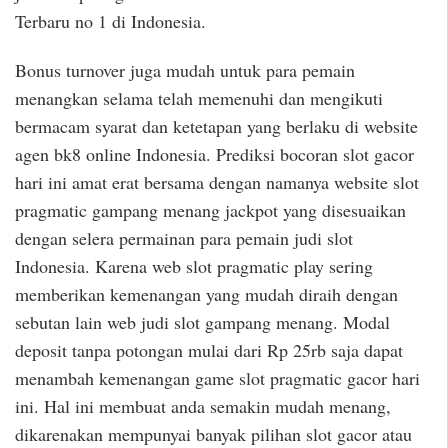
Terbaru no 1 di Indonesia.
Bonus turnover juga mudah untuk para pemain
menangkan selama telah memenuhi dan mengikuti
bermacam syarat dan ketetapan yang berlaku di website
agen bk8 online Indonesia. Prediksi bocoran slot gacor
hari ini amat erat bersama dengan namanya website slot
pragmatic gampang menang jackpot yang disesuaikan
dengan selera permainan para pemain judi slot
Indonesia. Karena web slot pragmatic play sering
memberikan kemenangan yang mudah diraih dengan
sebutan lain web judi slot gampang menang. Modal
deposit tanpa potongan mulai dari Rp 25rb saja dapat
menambah kemenangan game slot pragmatic gacor hari
ini. Hal ini membuat anda semakin mudah menang,
dikarenakan mempunyai banyak pilihan slot gacor atau