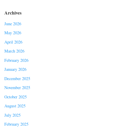
Archives
June 2026
May 2026
April 2026
March 2026
February 2026
January 2026
December 2025
November 2025
October 2025
August 2025
July 2025
February 2025