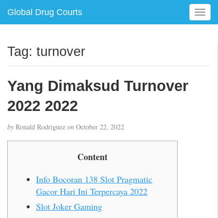
Global Drug Courts
T
o
g
g
Tag:
turnover
l
e
n
Yang Dimaksud Turnover
a
v
2022 2022
i
g
by
Ronald Rodriguez
on
October 22, 2022
a
t
i
Content
o
n
Info Bocoran 138 Slot Pragmatic
Gacor Hari Ini Terpercaya 2022
Slot Joker Gaming