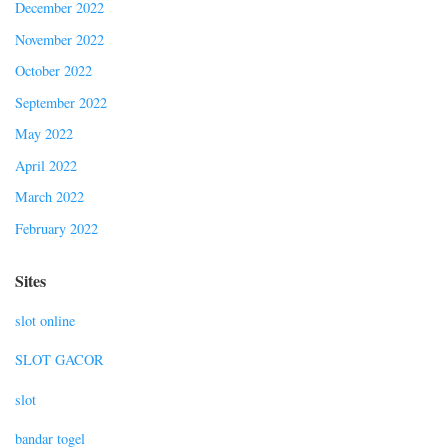
December 2022
November 2022
October 2022
September 2022
May 2022
April 2022
March 2022
February 2022
Sites
slot online
SLOT GACOR
slot
bandar togel