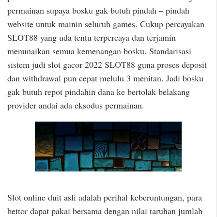
permainan supaya bosku gak butuh pindah – pindah
website untuk mainin seluruh games. Cukup percayakan
SLOT88 yang uda tentu terpercaya dan terjamin
menunaikan semua kemenangan bosku. Standarisasi
sistem judi slot gacor 2022 SLOT88 guna proses deposit
dan withdrawal pun cepat melulu 3 menitan. Jadi bosku
gak butuh repot pindahin dana ke bertolak belakang
provider andai ada eksodus permainan.
Slot online duit asli adalah perihal keberuntungan, para
bettor dapat pakai bersama dengan nilai taruhan jumlah