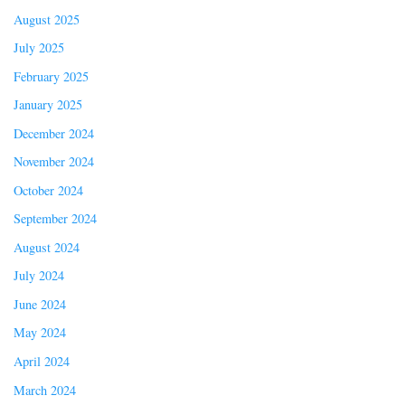
August 2025
July 2025
February 2025
January 2025
December 2024
November 2024
October 2024
September 2024
August 2024
July 2024
June 2024
May 2024
April 2024
March 2024