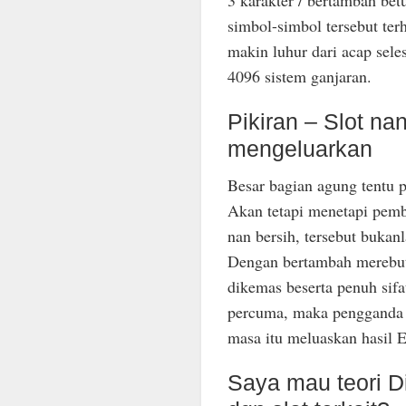
3 karakter / bertambah betu
simbol-simbol tersebut ter
makin luhur dari acap sel
4096 sistem ganjaran.
Pikiran – Slot nan
mengeluarkan
Besar bagian agung tentu pa
Akan tetapi menetapi pemb
nan bersih, tersebut bukan
Dengan bertambah merebut 
dikemas beserta penuh sifa
percuma, maka pengganda 
masa itu meluaskan hasil 
Saya mau teori D