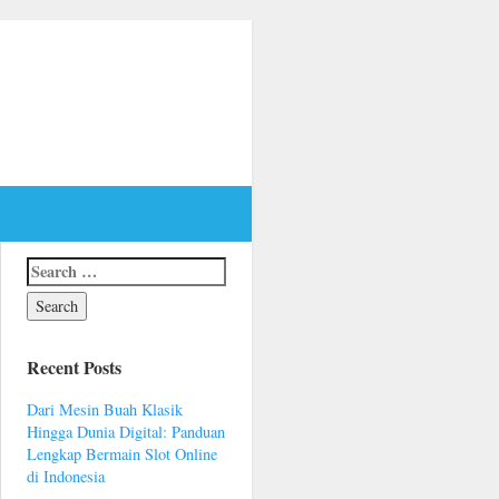
Recent Posts
Dari Mesin Buah Klasik
Hingga Dunia Digital: Panduan
Lengkap Bermain Slot Online
di Indonesia