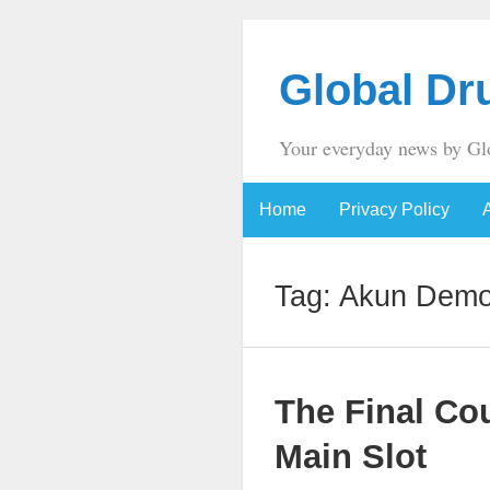
Global Dr
Your everyday news by Gl
Home
Privacy Policy
Tag:
Akun Demo
The Final C
Main Slot