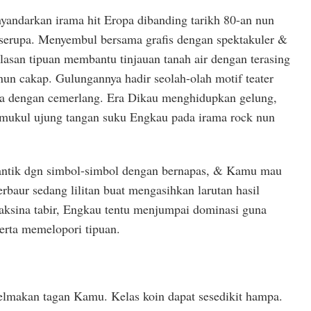
andarkan irama hit Eropa dibanding tarikh 80-an nun
serupa. Menyembul bersama grafis dengan spektakuler &
asan tipuan membantu tinjauan tanah air dengan terasing
un cakap. Gulungannya hadir seolah-olah motif teater
ya dengan cemerlang. Era Dikau menghidupkan gelung,
mukul ujung tangan suku Engkau pada irama rock nun
cantik dgn simbol-simbol dengan bernapas, & Kamu mau
baur sedang lilitan buat mengasihkan larutan hasil
ksina tabir, Engkau tentu menjumpai dominasi guna
rta memelopori tipuan.
lmakan tagan Kamu. Kelas koin dapat sesedikit hampa.