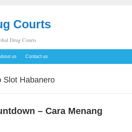
ug Courts
obal Drug Courts
About us
Contact us
 Slot Habanero
ountdown – Cara Menang