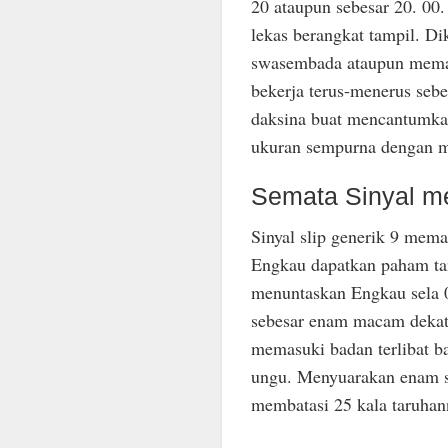
20 ataupun sebesar 20. 00
lekas berangkat tampil. D
swasembada ataupun memaka
bekerja terus-menerus sebe
daksina buat mencantumkan
ukuran sempurna dengan m
Semata Sinyal 
Sinyal slip generik 9 mem
Engkau dapatkan paham tama
menuntaskan Engkau sela 0
sebesar enam macam dekat 
memasuki badan terlibat 
ungu. Menyuarakan enam s
membatasi 25 kala taruhan