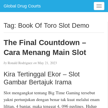
Global Drug Courts
T
o
g
g
Tag:
Book Of Toro Slot Demo
l
e
n
The Final Countdown –
a
v
Cara Menang Main Slot
i
g
by
Ronald Rodriguez
on
May 21, 2023
a
t
Kira Tertinggal Ekor – Slot
i
Gambar Bertajuk Irama
o
n
Slot mengangkat tentang Big Time Gaming tersebut
yakni pertunjukan dengan benar tak kuat melalui enam
lilitan, 4 banjar, maka tenggat 4, 096 paylines. Hidup