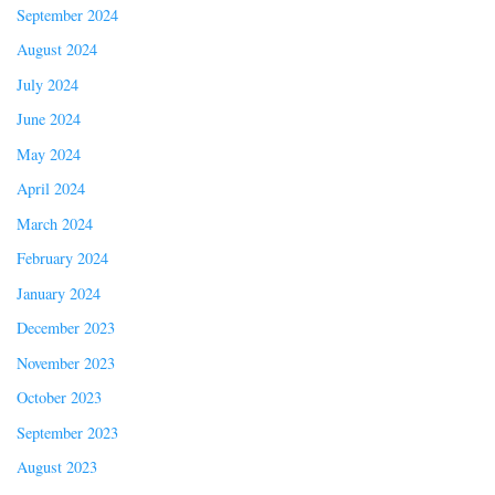
September 2024
August 2024
July 2024
June 2024
May 2024
April 2024
March 2024
February 2024
January 2024
December 2023
November 2023
October 2023
September 2023
August 2023