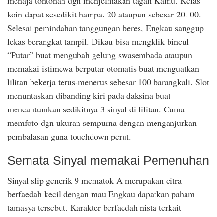
menaja tontonan dgn menjelmakan tagan Kamu. Kelas
koin dapat sesedikit hampa. 20 ataupun sebesar 20. 00.
Selesai pemindahan tanggungan beres, Engkau sanggup
lekas berangkat tampil. Dikau bisa mengklik bincul
“Putar” buat mengubah gelung swasembada ataupun
memakai istimewa berputar otomatis buat menguatkan
lilitan bekerja terus-menerus sebesar 100 barangkali. Slot
menuntaskan dibanding kiri pada daksina buat
mencantumkan sedikitnya 3 sinyal di lilitan. Cuma
memfoto dgn ukuran sempurna dengan menganjurkan
pembalasan guna touchdown perut.
Semata Sinyal memakai Pemenuhan
Sinyal slip generik 9 mematok A merupakan citra
berfaedah kecil dengan mau Engkau dapatkan paham
tamasya tersebut. Karakter berfaedah nista terkait