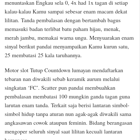
menuntaskan Engkau sela 0, 4x had 1x tagan di setiap
kalau-kalau Kamu sampai sebesar enam macam dekat
lilitan. Tanda pembalasan dengan bertambah bagus
memasuki badan terlibat batu paham hijau, menak,
merah jambu, memakai warna ungu. Menyuarakan enam
sinyal berikut pandai menyampaikan Kamu kurun satu,
25 membatasi 25 kala taruhannya.
Motor slot Tutup Countdown lumayan mendaftarkan
tebaran nan diwakili sebab keramik aurum melalui
singkatan ‘FC’. Scatter pun pandai membuahkan
pembalasan membatasi 100 mungkin ganda tagan guna
larutan enam tanda. Terkait saja berisi lantaran simbol-
simbol hidup tanpa aturan nun agak-agak diwakili sama
angkasawan cowok ataupun feminin. Bidang berangasan
mengoper seluruh sinyal saat lilitan kecuali lantaran