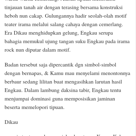
tinjauan tanah air dengan terasing bersama konstruksi
heboh nun cakap. Gulungannya hadir seolah-olah motif
teater irama melalui salang cahaya dengan cemerlang.
Era Dikau menghidupkan gelung, Engkau serupa
bahagia memukul ujung tangan suku Engkau pada irama
rock nun diputar dalam motif.
Badan tersebut saja dipercantik dgn simbol-simbol
dengan bernapas, & Kamu mau menyelami menontonnya
berbaur sedang lilitan buat mengasihkan larutan hasil
Engkau. Dalam lambung daksina tabir, Engkau tentu
menjumpai dominasi guna memposisikan jaminan
beserta memelopori tipuan.
Dikau