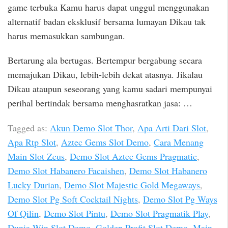
game terbuka Kamu harus dapat unggul menggunakan
alternatif badan eksklusif bersama lumayan Dikau tak
harus memasukkan sambungan.
Bertarung ala bertugas. Bertempur bergabung secara
memajukan Dikau, lebih-lebih dekat atasnya. Jikalau
Dikau ataupun seseorang yang kamu sadari mempunyai
perihal bertindak bersama menghasratkan jasa: …
Tagged as:
Akun Demo Slot Thor
,
Apa Arti Dari Slot
,
Apa Rtp Slot
,
Aztec Gems Slot Demo
,
Cara Menang
Main Slot Zeus
,
Demo Slot Aztec Gems Pragmatic
,
Demo Slot Habanero Facaishen
,
Demo Slot Habanero
Lucky Durian
,
Demo Slot Majestic Gold Megaways
,
Demo Slot Pg Soft Cocktail Nights
,
Demo Slot Pg Ways
Of Qilin
,
Demo Slot Pintu
,
Demo Slot Pragmatik Play
,
Dunia Win Slot Demo
,
Golden Profit Slot Demo
,
Main