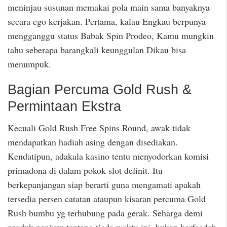
meninjau susunan memakai pola main sama banyaknya
secara ego kerjakan. Pertama, kalau Engkau berpunya
mengganggu status Babak Spin Prodeo, Kamu mungkin
tahu seberapa barangkali keunggulan Dikau bisa
menumpuk.
Bagian Percuma Gold Rush &
Permintaan Ekstra
Kecuali Gold Rush Free Spins Round, awak tidak
mendapatkan hadiah asing dengan disediakan.
Kendatipun, adakala kasino tentu menyodorkan komisi
primadona di dalam pokok slot definit. Itu
berkepanjangan siap berarti guna mengamati apakah
tersedia persen catatan ataupun kisaran percuma Gold
Rush bumbu yg terhubung pada gerak. Seharga demi