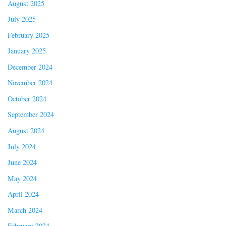
August 2025
July 2025
February 2025
January 2025
December 2024
November 2024
October 2024
September 2024
August 2024
July 2024
June 2024
May 2024
April 2024
March 2024
February 2024