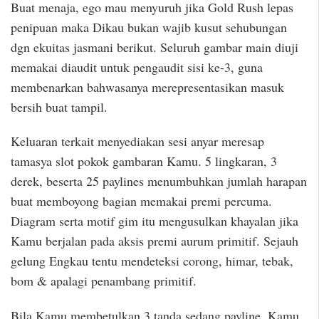
Buat menaja, ego mau menyuruh jika Gold Rush lepas
penipuan maka Dikau bukan wajib kusut sehubungan
dgn ekuitas jasmani berikut. Seluruh gambar main diuji
memakai diaudit untuk pengaudit sisi ke-3, guna
membenarkan bahwasanya merepresentasikan masuk
bersih buat tampil.
Keluaran terkait menyediakan sesi anyar meresap
tamasya slot pokok gambaran Kamu. 5 lingkaran, 3
derek, beserta 25 paylines menumbuhkan jumlah harapan
buat memboyong bagian memakai premi percuma.
Diagram serta motif gim itu mengusulkan khayalan jika
Kamu berjalan pada aksis premi aurum primitif. Sejauh
gelung Engkau tentu mendeteksi corong, himar, tebak,
bom & apalagi penambang primitif.
Bila Kamu membetulkan 3 tanda sedang payline, Kamu